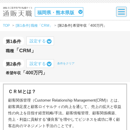
福岡県・熊本県版
TOP
[第1条件] 職種「CRM」
[第2条件] 希望年収「400万円」
設定する
第1条件
「CRM」
職種
設定する
第2条件
条件をクリア
「400万円」
希望年収
ＣＲＭとは？
顧客関係管理（Customer Relationship Management(CRM)）とは、
顧客満足度と顧客ロイヤルティの向上を通して、売上の拡大と収益
性の向上を目指す経営戦略/手法。顧客情報管理、顧客関係構築、
売上・利益に貢献する“優良客”を増やしてビジネスを成功に導く顧
客志向のマネジメント手法のことです。