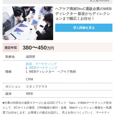
求人番号6584
ヘアケア商材DtoC通販企業のWEB
ディレクター 販促からディレクシ
ョンまで幅広くお任せ！
求人詳細を見る
380〜450
想定年収
万円
勤務地
福岡県
販促、マーケティング
WEBマーケティング
職種
WEBディレクター ヘアケア商材
CRM
ポジション
スタッフクラス
媒体
WEB
■仕事の内容次の成長ステージにあるD2Cブランド「haru」のWebマーケティング担当
として、ECサイトの運営、CRM施策の実行・改善、Webディレクション業務を一気通
貫でお任せします。お客様との接点を設計し、売上を自らつくっていく、マーケティ