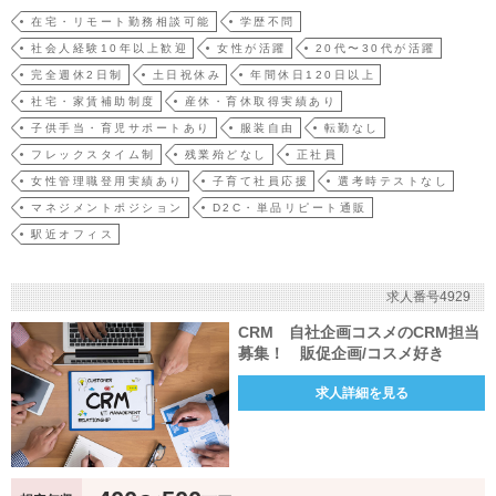
ング起点の直接部門です。【1】CRM施策の企画・実行・メール／LINE／同梱物など
在宅・リモート勤務相談可能
学歴不問
を活用したリピート促進施策の実行・MAツールによる配信設計・シナリオ構築・…
社会人経験10年以上歓迎
女性が活躍
20代〜30代が活躍
完全週休2日制
土日祝休み
年間休日120日以上
社宅・家賃補助制度
産休・育休取得実績あり
子供手当・育児サポートあり
服装自由
転勤なし
フレックスタイム制
残業殆どなし
正社員
女性管理職登用実績あり
子育て社員応援
選考時テストなし
マネジメントポジション
D2C・単品リピート通販
駅近オフィス
求人番号4929
CRM 自社企画コスメのCRM担当
募集！ 販促企画/コスメ好き
求人詳細を見る