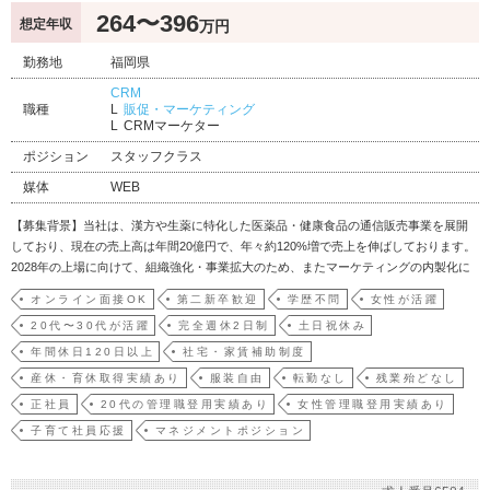
264〜396
想定年収
万円
勤務地
福岡県
CRM
職種
販促・マーケティング
CRMマーケター
ポジション
スタッフクラス
媒体
WEB
【募集背景】当社は、漢方や生薬に特化した医薬品・健康食品の通信販売事業を展開
しており、現在の売上高は年間20億円で、年々約120%増で売上を伸ばしております。
2028年の上場に向けて、組織強化・事業拡大のため、またマーケティングの内製化に
伴っての増員募集です。【業務内容】通信販売における売上向上施策を企画し、顧客
オンライン面接OK
第二新卒歓迎
学歴不問
女性が活躍
の継続率を高めるためのキャンペーンの設計や顧客の購買意欲を高める戦略の立案を
20代〜30代が活躍
完全週休2日制
土日祝休み
お任せしま…
年間休日120日以上
社宅・家賃補助制度
産休・育休取得実績あり
服装自由
転勤なし
残業殆どなし
正社員
20代の管理職登用実績あり
女性管理職登用実績あり
子育て社員応援
マネジメントポジション