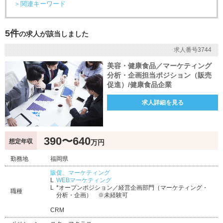
＞関連キーワード
5件
の求人が該当しました
求人番号3744
美容・健康食品／マーケティング
分析・企画担当ポジション（販売
促進）/健康食品企業
求人詳細を見る
390〜640
想定年収
万円
勤務地
福岡県
販促、マーケティング
WEBマーケティング
*オープンポジション／経営企画部門（マーケティング・
職種
分析・企画） ※未経験可
CRM