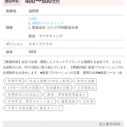
400〜500
想定年収
万円
勤務地
福岡県
CRM
WEBマーケティング
職種
製薬会社 コスメCRM販促企画
販促、マーケティング
ポジション
スタッフクラス
媒体
WEB
【業務内容】自社で企画・開発したスキンケアブランドを展開する会社です。さらな
る成長のため、ECの強化に取り組んでいます。【業務詳細】販促/プロモーションでの
企画制作をお任せします。■販促プロモーションの立案、運用の企画■販促ツール（会
報誌、DM、同梱ツール、発送箱など）のディレクションおよび制作業務■販促キャン
学歴不問
社会人経験10年以上歓迎
女性が活躍
ペーンなどの企画立案■売上の予測、効果検証など施策の分析
20代〜30代が活躍
完全週休2日制
土日祝休み
年間休日120日以上
産休・育休取得実績あり
子供手当・育児サポートあり
服装自由
正社員
子育て社員応援
駅近オフィス
求人番号4996