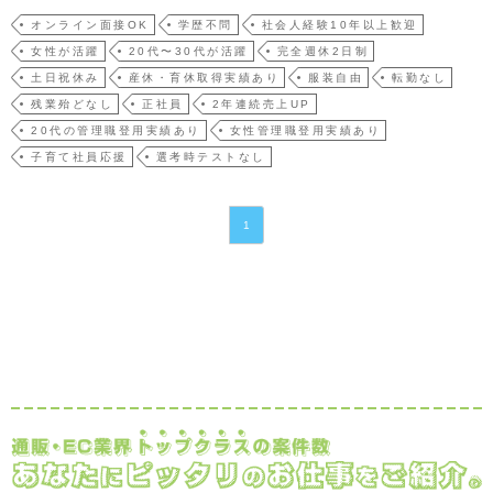
から育てていくことが可能で、化粧品、健康食品、大手製薬会社、大手スポーツメー
オンライン面接OK
学歴不問
社会人経験10年以上歓迎
カー、大手飲料メーカー、次世代ロボット開発支援、スポーツジム、住宅メーカー、
女性が活躍
20代〜30代が活躍
完全週休2日制
ペットサプリ等、…
土日祝休み
産休・育休取得実績あり
服装自由
転勤なし
残業殆どなし
正社員
2年連続売上UP
20代の管理職登用実績あり
女性管理職登用実績あり
子育て社員応援
選考時テストなし
1