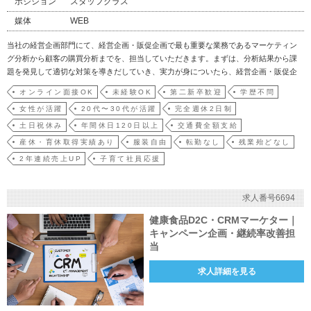
ポジション
スタッフクラス
媒体
WEB
当社の経営企画部門にて、経営企画・販促企画で最も重要な業務であるマーケティン
グ分析から顧客の購買分析までを、担当していただきます。まずは、分析結果から課
題を発見して適切な対策を導きだしていき、実力が身についたら、経営企画・販促企
画をお任せしたいと考えています。【仕事の魅力】通販の経営企画や販促企画にとっ
オンライン面接OK
未経験OK
第二新卒歓迎
学歴不問
て、最も重要なノウハウである、マーケティングや顧客の購買分析ノウハウが学べま
女性が活躍
20代〜30代が活躍
完全週休2日制
す！将来、事業責任者…
土日祝休み
年間休日120日以上
交通費全額支給
産休・育休取得実績あり
服装自由
転勤なし
残業殆どなし
2年連続売上UP
子育て社員応援
求人番号6694
健康食品D2C・CRMマーケター｜
キャンペーン企画・継続率改善担
当
求人詳細を見る