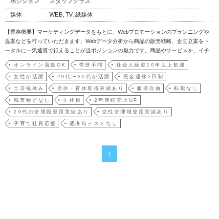
ポジション
スタッフクラス
媒体
WEB, TV, 紙媒体
【業務概要】マーケティングデータをもとに、Webプロモーションのプランニングや
提案などを行っていただきます。Webデータ分析から商品の販売戦略、企画立案をト
ータルに一気通貫で行えることが当ポジションの魅力です。商品やサービスを、イチ
から育てていくことが可能で、化粧品、健康食品、大手製薬会社、大手スポーツメー
オンライン面接OK
学歴不問
社会人経験10年以上歓迎
カー、大手飲料メーカー、次世代ロボット開発支援、スポーツジム、住宅メーカー、
女性が活躍
20代〜30代が活躍
完全週休2日制
ペットサプリ等、…
土日祝休み
産休・育休取得実績あり
服装自由
転勤なし
残業殆どなし
正社員
2年連続売上UP
20代の管理職登用実績あり
女性管理職登用実績あり
子育て社員応援
選考時テストなし
1