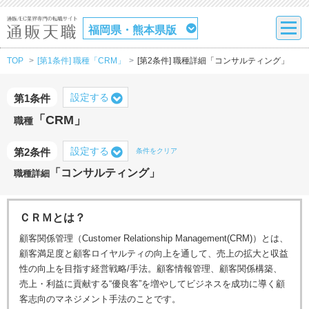
福岡県・熊本県版
TOP
[第1条件] 職種「CRM」
[第2条件] 職種詳細「コンサルティング」
設定する
第1条件
「CRM」
職種
設定する
第2条件
条件をクリア
「コンサルティング」
職種詳細
ＣＲＭとは？
顧客関係管理（Customer Relationship Management(CRM)）とは、
顧客満足度と顧客ロイヤルティの向上を通して、売上の拡大と収益
性の向上を目指す経営戦略/手法。顧客情報管理、顧客関係構築、
売上・利益に貢献する“優良客”を増やしてビジネスを成功に導く顧
客志向のマネジメント手法のことです。