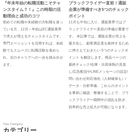
『年末年始の転職活動こそチャ
ブラックフライデー直前！通販
ンスタイム？！』この時期の活
企業が準備すべき5つのチェック
動理由と成功のコツ
ポイント
初めての転職や未経験の方転職を迷っ
11月も中旬に入り、通販業界ではブ
ている方、12月～年始はEC通販業界
ラックフライデー直前の準備が重要で
で求人が増えるチャンスタイムです。
す。 本記事では、通販企業が売上を
専門エージェントを活用すれば、未経
最大化し、顧客満足度を維持するため
験でもスムーズに転職活動を進めら
に押さえておきたい 5つのチェックポ
れ、次のキャリアへの一歩を踏み出せ
イント を解説します。商品ページの
ます。
最終チェック/在庫・出荷体制の見直
し/広告配信やLINEメッセージの設定/
問い合わせ対応強化（人材確保も）/
データ・分析準備、これらのポイント
を事前に確認・整備することで、ブラ
ックフライデー期間中の混乱を防ぎ、
効率的な売上拡大が可能になります。
Tips Category
カテゴリー