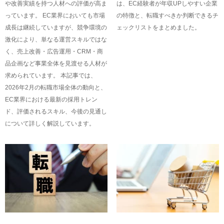
や改善実績を持つ人材への評価が高ま
は、EC経験者が年収UPしやすい企業
っています。 EC業界においても市場
の特徴と、転職すべきか判断できるチ
成長は継続していますが、競争環境の
ェックリストをまとめました。
激化により、単なる運営スキルではな
く、売上改善・広告運用・CRM・商
品企画など事業全体を見渡せる人材が
求められています。 本記事では、
2026年2月の転職市場全体の動向と、
EC業界における最新の採用トレン
ド、評価されるスキル、今後の見通し
について詳しく解説しています。