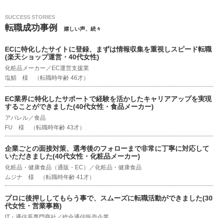
SUCCESS STORIES
転職成功事例
嬉しい声、続々
ECに特化したサイトに登録、まずは情報収集を重視しスピード転職
(楽天ショップ運営・40代女性)
化粧品メーカー／EC運営支援業
塩鯖 様 （転職時年齢 46才）
EC業界に特化したサポートで経験を活かしたキャリアアップを実現
することができました(40代女性・食品メーカー)
アパレル／食品
FU 様 （転職時年齢 43才）
企業ごとの面接対策、選考後のフォローまで非常に丁寧に対応して
いただきました(40代女性・化粧品メーカー)
化粧品・健康食品（通販・EC）／化粧品・健康食品
ムジナ 様 （転職時年齢 41才）
プロに後押ししてもらう事で、スムーズに転職活動ができました(30
代女性・営業事務)
IT・通信系専門商社／総合通信販売企業