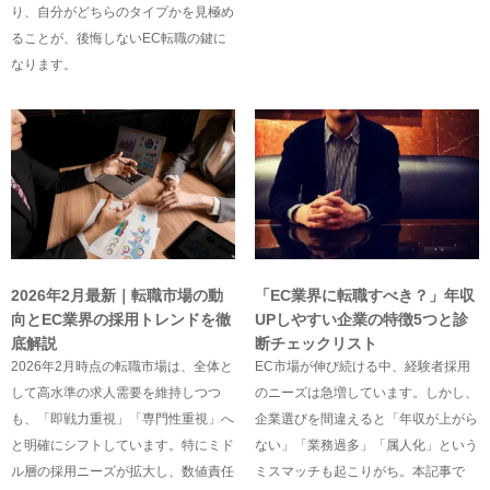
り、自分がどちらのタイプかを見極め
ることが、後悔しないEC転職の鍵に
なります。
2026年2月最新｜転職市場の動
「EC業界に転職すべき？」年収
向とEC業界の採用トレンドを徹
UPしやすい企業の特徴5つと診
底解説
断チェックリスト
2026年2月時点の転職市場は、全体と
EC市場が伸び続ける中、経験者採用
して高水準の求人需要を維持しつつ
のニーズは急増しています。しかし、
も、「即戦力重視」「専門性重視」へ
企業選びを間違えると「年収が上がら
と明確にシフトしています。特にミド
ない」「業務過多」「属人化」という
ル層の採用ニーズが拡大し、数値責任
ミスマッチも起こりがち。本記事で