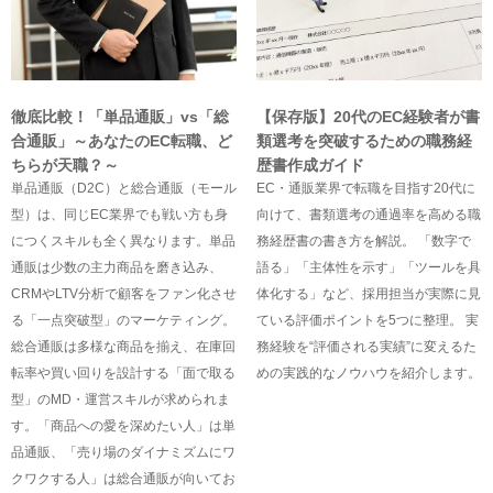
徹底比較！「単品通販」vs「総
【保存版】20代のEC経験者が書
合通販」～あなたのEC転職、ど
類選考を突破するための職務経
ちらが天職？～
歴書作成ガイド
単品通販（D2C）と総合通販（モール
EC・通販業界で転職を目指す20代に
型）は、同じEC業界でも戦い方も身
向けて、書類選考の通過率を高める職
につくスキルも全く異なります。単品
務経歴書の書き方を解説。 「数字で
通販は少数の主力商品を磨き込み、
語る」「主体性を示す」「ツールを具
CRMやLTV分析で顧客をファン化させ
体化する」など、採用担当が実際に見
る「一点突破型」のマーケティング。
ている評価ポイントを5つに整理。 実
総合通販は多様な商品を揃え、在庫回
務経験を“評価される実績”に変えるた
転率や買い回りを設計する「面で取る
めの実践的なノウハウを紹介します。
型」のMD・運営スキルが求められま
す。「商品への愛を深めたい人」は単
品通販、「売り場のダイナミズムにワ
クワクする人」は総合通販が向いてお