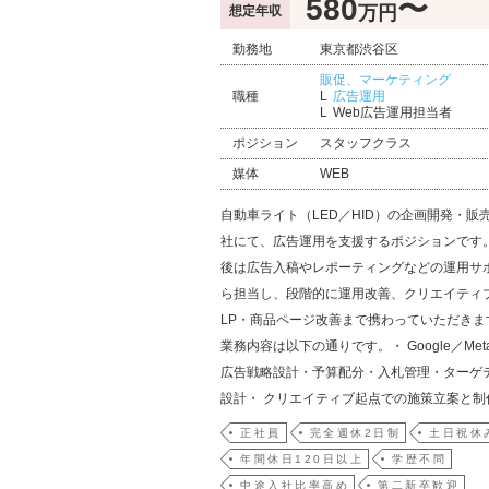
580
〜
万円
想定年収
勤務地
東京都渋谷区
販促、マーケティング
職種
広告運用
Web広告運用担当者
ポジション
スタッフクラス
媒体
WEB
自動車ライト（LED／HID）の企画開発・販
社にて、広告運用を支援するポジションです
後は広告入稿やレポーティングなどの運用サ
ら担当し、段階的に運用改善、クリエイティ
LP・商品ページ改善まで携わっていただきま
業務内容は以下の通りです。・ Google／Met
広告戦略設計・予算配分・入札管理・ターゲ
設計・ クリエイティブ起点での施策立案と制
正社員
完全週休2日制
土日祝休
年間休日120日以上
学歴不問
中途入社比率高め
第二新卒歓迎