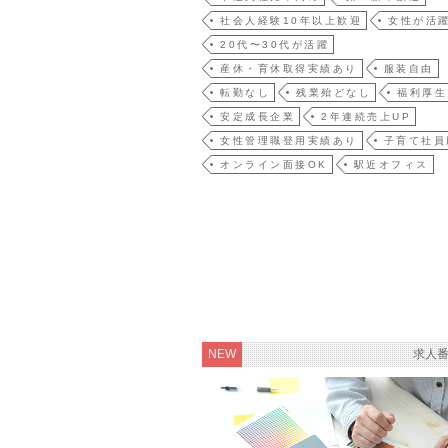
社会人経験10年以上歓迎
女性が活
20代〜30代が活躍
産休・育休取得実績あり
服装自由
転勤なし
残業殆どなし
福利厚生
安定成長企業
2年連続売上UP
女性管理職登用実績あり
子育て社員
オンライン面接OK
駅近オフィス
NEW
求人番