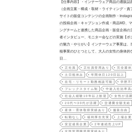
【仕事内容】・インナーウェア商品の通販誌
（企画立案・構成・取材・ライティング・責
サイトの販促コンテンツの企画制作・Instagra
の投稿企画・キャプション作成・商品MD、
ングチームと連携した商品企画・販促企画の
者インタビュー、モニター会などの実施【ポ
の魅力・やりがい】インナーウェア事業は、
核事業のひとつとして、大人の女性の身体的
日…
正社員
正社員登用あり
完全週休
土日祝休み
年間休日120日以上
在宅・リモート勤務相談可能
学歴不
フレックスタイム制
中途入社比率高
社会人経験10年以上歓迎
女性が活
20代〜30代が活躍
交通費全額支給
産休・育休取得実績あり
服装自由
転勤なし
福利厚生充実
上場企業
安定成長企業
2年連続売上UP
女性管理職登用実績あり