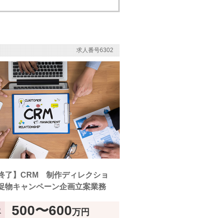
求人番号6302
終了】CRM 制作ディレクショ
促物キャンペーン企画立案業務
500〜600
万円
収