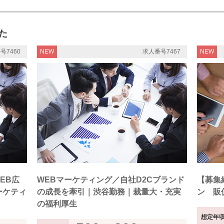
た
号7460
NEW
求人番号7467
NEW
EB広
WEBマーケティング／自社D2Cブランド
【募集
ーケティ
の成長を牽引｜渋谷勤務｜裁量大・充実
ン 販
の福利厚生
想定年