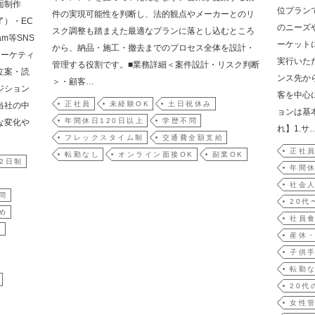
面制作
位プラン
件の実現可能性を判断し、法的観点やメーカーとのリ
了）・EC
のニーズ
スク調整も踏まえた最適なプランに落とし込むところ
m等SNS
ーケット
から、納品・施工・撤去までのプロセス全体を設計・
マーケティ
実行いた
管理する役割です。■業務詳細＜案件設計・リスク判断
立案・読
ンス先か
＞・顧客…
ジション
客を中心
正社員
未経験OK
土日祝休み
当社の中
ョンは基
年間休日120日以上
学歴不問
な変化や
れ】1.サ
フレックスタイム制
交通費全額支給
正社
転勤なし
オンライン面接OK
副業OK
2日制
年間休
社会人
問
20代
め
社員
躍
産休
子供
転勤
20代
女性