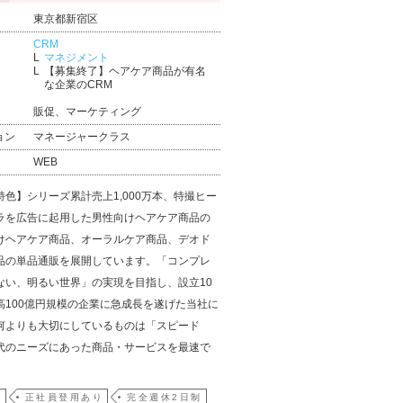
東京都新宿区
CRM
マネジメント
【募集終了】ヘアケア商品が有名
な企業のCRM
販促、マーケティング
ョン
マネージャークラス
WEB
特色】シリーズ累計売上1,000万本、特撮ヒー
ラを広告に起用した男性向けヘアケア商品の
けヘアケア商品、オーラルケア商品、デオド
品の単品通販を展開しています。「コンプレ
ない、明るい世界」の実現を目指し、設立10
高100億円規模の企業に急成長を遂げた当社に
何よりも大切にしているものは「スピード
代のニーズにあった商品・サービスを最速で
員
正社員登用あり
完全週休2日制