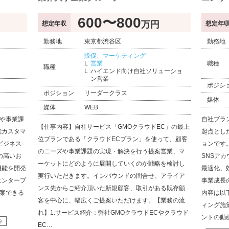
600〜800
万円
想定年収
想定年
勤務地
東京都渋谷区
勤務地
販促、マーケティング
営業
職種
職種
ハイエンド向け自社ソリューショ
ン営業
ポジシ
ポジション
リーダークラス
媒体
媒体
WEB
望や事業課
自社ブラ
【仕事内容】自社サービス「GMOクラウドEC」の最上
能カスタマ
起点とし
位プランである「クラウドECプラン」を使って、顧客
ビジネス
ョンです
のニーズや事業課題の実現・解決を行う提案営業、マ
の高いお
SNSア
ーケットにどのように展開していくのか戦略を検討し
機能を開発
最適化、
実行いただきます。インバウンドの問合せ、アライア
エンタープ
事業成長
ンス先からご紹介頂いた新規顧客、取引がある既存顧
提案できる
内容は以
客を中心に、幅広くご提案いただけます。【業務の流
ィング施
れ】1.サービス紹介：弊社GMOクラウドECやクラウド
ントの動
み
EC…