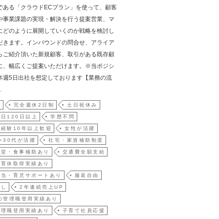
である「クラウドECプラン」を使って、顧客
や事業課題の実現・解決を行う提案営業、マ
にどのように展開していくのか戦略を検討し
だきます。インバウンドの問合せ、アライア
らご紹介頂いた新規顧客、取引がある既存顧
に、幅広くご提案いただけます。※当ポジシ
本週5日出社を想定しております【業務の流
…
員
完全週休2日制
土日祝休み
日120日以上
学歴不問
経験10年以上歓迎
女性が活躍
〜30代が活躍
社宅・家賃補助制度
食堂・食事補助あり
交通費全額支給
・育休取得実績あり
手当・育児サポートあり
服装自由
なし
2年連続売上UP
の管理職登用実績あり
管理職登用実績あり
子育て社員応援