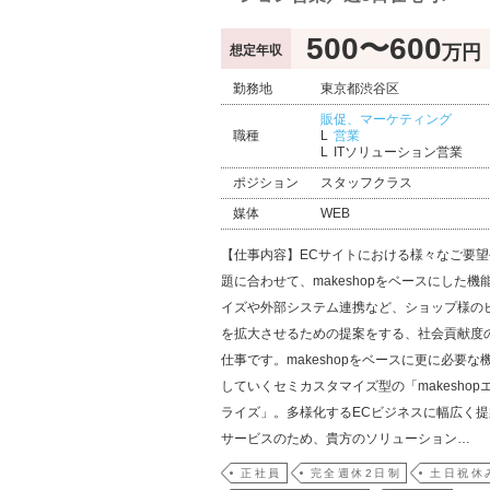
500〜600
万円
想定年収
勤務地
東京都渋谷区
販促、マーケティング
職種
営業
ITソリューション営業
ポジション
スタッフクラス
媒体
WEB
【仕事内容】ECサイトにおける様々なご要
題に合わせて、makeshopをベースにした機
イズや外部システム連携など、ショップ様の
を拡大させるための提案をする、社会貢献度
仕事です。makeshopをベースに更に必要な
していくセミカスタマイズ型の「makeshop
ライズ」。多様化するECビジネスに幅広く
サービスのため、貴方のソリューション…
正社員
完全週休2日制
土日祝休