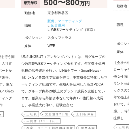
500〜800
万円
想定年収
勤務地
勤務地
東京都渋谷区
販促、マーケティング
職種
職種
広告運用
WEBマーケティング（東京）
ポジション
スタッフクラス
ポジシ
媒体
WEB
媒体
売を行う同
UN5UNGBUT（アンサングバット）は、当グループの
【会社の
。入社直
少数精鋭WEBマーケティング会社です。年間数十億円
ローキャ
ポートか
規模の広告運用を行い、LINEヤフー・SmartNews・
他女性向
ブ改善、
TikTokなど各媒体で実績を持つ、事業成長に特化したマ
ラント商
す。主な
ーケティング組織です。生成AIを活用した高速PDCA
ックスの
a／X等の
で、グループ内外20以上のブランド成長を支援してい
年で売上
ティング
ます。創業から外部資本なしで年商120億円超へ成長
おいて、
作…
し、事業拡大に伴い、経験豊富な…
感」。時
み
正社員
完全週休2日制
土日祝休み
提供し…
年間休日120日以上
正社
在宅・リモート勤務相談可能
学歴不問