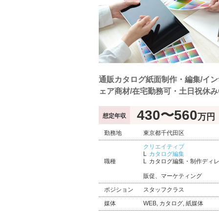
通販カタログ紙面制作・編集/イン
ェア商材/在宅勤務可・土日祝休み
430〜560
万円
想定年収
勤務地
東京都千代田区
クリエイティブ
カタログ編集
職種
カタログ編集・制作ディ
販促、マーケティング
ポジション
スタッフクラス
媒体
WEB, カタログ, 紙媒体