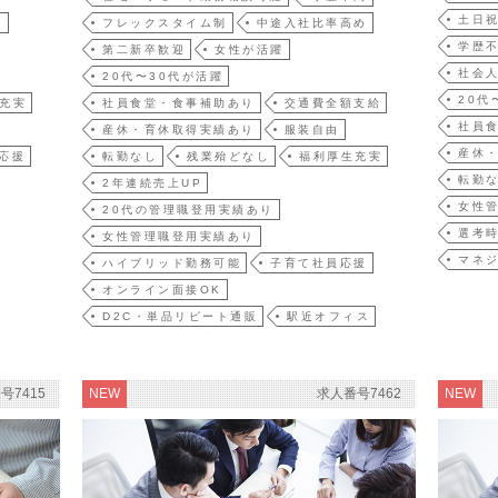
土日
躍
フレックスタイム制
中途入社比率高め
学歴
第二新卒歓迎
女性が活躍
社会人
20代〜30代が活躍
20代
充実
社員食堂・食事補助あり
交通費全額支給
社員
産休・育休取得実績あり
服装自由
産休
応援
転勤なし
残業殆どなし
福利厚生充実
転勤
2年連続売上UP
女性
20代の管理職登用実績あり
選考
女性管理職登用実績あり
マネ
ハイブリッド勤務可能
子育て社員応援
オンライン面接OK
D2C・単品リピート通販
駅近オフィス
号7415
NEW
求人番号7462
NEW