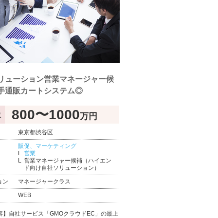
リューション営業マネージャー候
手通販カートシステム◎
800〜1000
万円
収
東京都渋谷区
販促、マーケティング
営業
営業マネージャー候補（ハイエン
ド向け自社ソリューション）
ョン
マネージャークラス
WEB
容】自社サービス「GMOクラウドEC」の最上