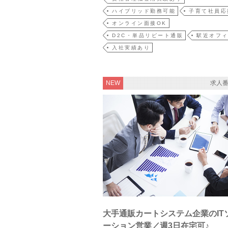
ハイブリッド勤務可能
子育て社員応
オンライン面接OK
D2C・単品リピート通販
駅近オフ
入社実績あり
NEW
求人番
大手通販カートシステム企業のIT
ーション営業／週3日在宅可♪