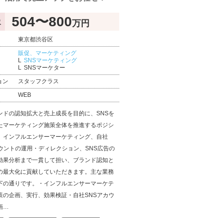
504〜800
万円
収
東京都渋谷区
販促、マーケティング
SNSマーケティング
SNSマーケター
ョン
スタッフクラス
WEB
ンドの認知拡大と売上成長を目的に、SNSを
たマーケティング施策全体を推進するポジシ
。インフルエンサーマーケティング、自社
カウントの運用・ディレクション、SNS広告の
効果分析まで一貫して担い、ブランド認知と
の最大化に貢献していただきます。主な業務
下の通りです。・インフルエンサーマーケテ
策の企画、実行、効果検証・自社SNSアカウ
画…