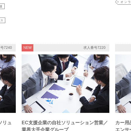
オンラ
援
ィス
号7240
NEW
求人番号7220
ソリュ
EC支援企業の自社ソリューション営業／
カー用
業界大手企業グループ
エンサ