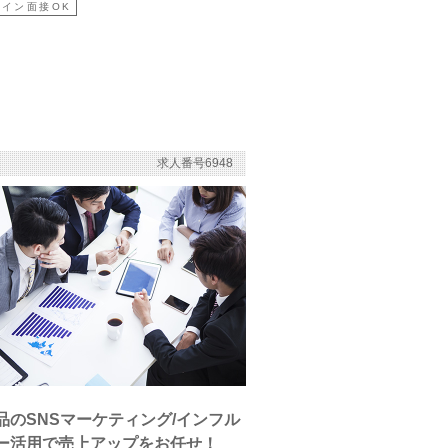
イン面接OK
求人番号6948
品のSNSマーケティング/インフル
ー活用で売上アップをお任せ！