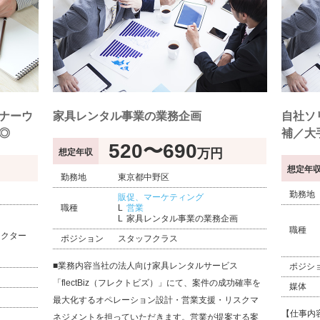
ナーウ
家具レンタル事業の業務企画
自社ソ
◎
補／大
520〜690
万円
想定年収
想定年
勤務地
東京都中野区
勤務地
販促、マーケティング
職種
営業
家具レンタル事業の業務企画
職種
レクター
ポジション
スタッフクラス
■業務内容当社の法人向け家具レンタルサービス
ポジシ
「flectBiz（フレクトビズ）」にて、案件の成功確率を
媒体
最大化するオペレーション設計・営業支援・リスクマ
【仕事内
ネジメントを担っていただきます。営業が提案する案