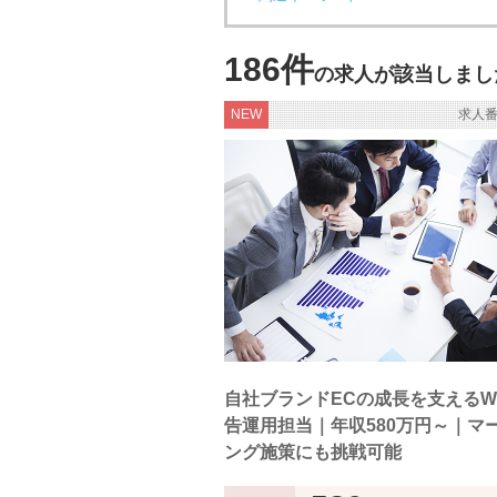
186件
の求人が該当しまし
NEW
求人番
自社ブランドECの成長を支えるW
告運用担当｜年収580万円～｜マ
ング施策にも挑戦可能