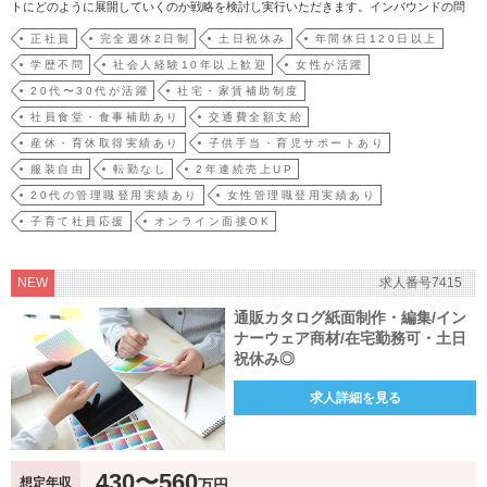
トにどのように展開していくのか戦略を検討し実行いただきます。インバウンドの問
合せ、アライアンス先からご紹介頂いた新規顧客、取引がある既存顧客を中心に、幅
正社員
完全週休2日制
土日祝休み
年間休日120日以上
広くご提案いただけます。【業務の流れ】1.サービス紹介：弊社GMOクラウドECやク
学歴不問
社会人経験10年以上歓迎
女性が活躍
ラウドEC…
20代〜30代が活躍
社宅・家賃補助制度
社員食堂・食事補助あり
交通費全額支給
産休・育休取得実績あり
子供手当・育児サポートあり
服装自由
転勤なし
2年連続売上UP
20代の管理職登用実績あり
女性管理職登用実績あり
子育て社員応援
オンライン面接OK
NEW
求人番号7415
通販カタログ紙面制作・編集/イン
ナーウェア商材/在宅勤務可・土日
祝休み◎
求人詳細を見る
430〜560
想定年収
万円