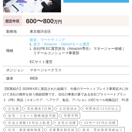
600〜800
想定年収
万円
勤務地
東京都渋谷区
販促、マーケティング
楽天・Amazon・Yahoo!モール運営
自社PB EC運営担当（Amazon専任） マネージャー候補｜
職種
リテールコンシューマ事業部
ECサイト運営
ポジション
マネージャークラス
媒体
WEB
【部署紹介】2026年4月に新設された組織で、今後のマーケットプレイス事業拡大に向
けて当社の根幹を担う精鋭部隊です。当社の事業の要である自社プライベートブラン
ド（PB）商品（スキンケア、ヘアケア、食品、アパレル）のECモール戦略設計、PL管
理、実運用を一手に担っています。【募集背景】自社PB商品の売上好調および取り扱
正社員
完全週休2日制
土日祝休み
年間休日120日以上
いブランドの急拡大に伴い、当社にとって最重要チャネルの一つである「Amazon」
在宅・リモート勤務相談可能
学歴不問
で…
社会人経験10年以上歓迎
女性が活躍
20代〜30代が活躍
社宅・家賃補助制度
交通費全額支給
産休・育休取得実績あり