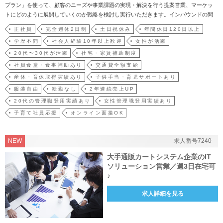
プラン」を使って、顧客のニーズや事業課題の実現・解決を行う提案営業、マーケッ
トにどのように展開していくのか戦略を検討し実行いただきます。インバウンドの問
合せ、アライアンス先からご紹介頂いた新規顧客、取引がある既存顧客を中心に、幅
正社員
完全週休2日制
土日祝休み
年間休日120日以上
広くご提案いただけます。※当ポジションは基本週5日出社を想定しております【業務
学歴不問
社会人経験10年以上歓迎
女性が活躍
の流れ】1.サ…
20代〜30代が活躍
社宅・家賃補助制度
社員食堂・食事補助あり
交通費全額支給
産休・育休取得実績あり
子供手当・育児サポートあり
服装自由
転勤なし
2年連続売上UP
20代の管理職登用実績あり
女性管理職登用実績あり
子育て社員応援
オンライン面接OK
NEW
求人番号7240
大手通販カートシステム企業のIT
ソリューション営業／週3日在宅可
♪
求人詳細を見る