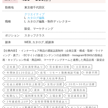
勤務地
東京都千代田区
クリエイティブ
カタログ編集
職種
カタログ編集・制作ディレクター
販促、マーケティング
ポジション
スタッフクラス
媒体
WEB, カタログ, 紙媒体
【仕事内容】・インナーウェア商品の通販誌面制作（企画立案・構成・取材・ライテ
ィング・責了）・ECサイトの販促コンテンツの企画制作・Instagram等SNSの投稿企
画・キャプション作成・商品MD、マーケティングチームと連携した商品企画・販促企
画の立案・読者インタビュー、モニター会などの実施【ポジションの魅力・やりが
正社員
正社員登用あり
完全週休2日制
土日祝休み
い】インナーウェア事業は、当社の中核事業のひとつとして、シニア女性の身体的な
年間休日120日以上
在宅・リモート勤務相談可能
学歴不問
変化や日…
フレックスタイム制
中途入社比率高め
社会人経験10年以上歓迎
女性が活躍
20代〜30代が活躍
交通費全額支給
産休・育休取得実績あり
服装自由
転勤なし
福利厚生充実
上場企業
安定成長企業
2年連続売上UP
女性管理職登用実績あり
ハイブリッド勤務可能
子育て社員応援
オンライン面接OK