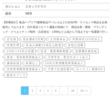
ポジション
スタッフクラス
媒体
WEB
【部署紹介】食品/ヘアケア/健康食品/アパレルなどの自社PB・ライセンス商品を企画
販売しております。D2C単品リピート通販の領域にて、商品企画・開発・ブランディ
ング・クリエイティブ制作・広告宣伝・CRMなど上流から下流までを一気通貫で行っ
ております。積極的な投資を継続しながら事業拡大を目指しています。【募集背景】
正社員
完全週休2日制
土日祝休み
年間休日120日以上
事業拡大によりCRM担当を募集いたします。【業務内容】チーム内の他職種と連携い
学歴不問
社会人経験10年以上歓迎
女性が活躍
ただきな…
20代〜30代が活躍
社宅・家賃補助制度
交通費全額支給
産休・育休取得実績あり
子供手当・育児サポートあり
服装自由
転勤なし
20代の管理職登用実績あり
女性管理職登用実績あり
子育て社員応援
オンライン面接OK
駅近オフィス
1
2
3
4
5
...
18
次へ »