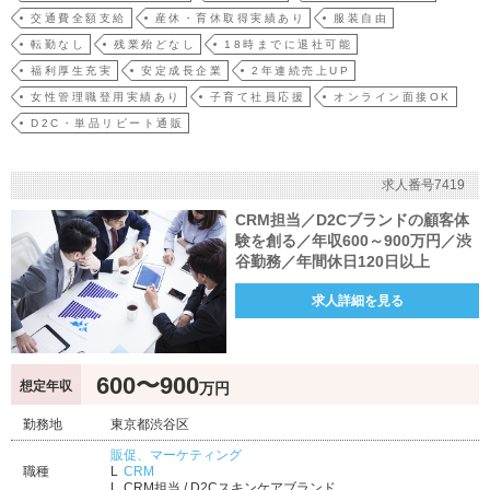
交通費全額支給
産休・育休取得実績あり
服装自由
転勤なし
残業殆どなし
18時までに退社可能
福利厚生充実
安定成長企業
2年連続売上UP
女性管理職登用実績あり
子育て社員応援
オンライン面接OK
D2C・単品リピート通販
求人番号7419
CRM担当／D2Cブランドの顧客体
験を創る／年収600～900万円／渋
谷勤務／年間休日120日以上
求人詳細を見る
600〜900
想定年収
万円
勤務地
東京都渋谷区
販促、マーケティング
職種
CRM
CRM担当 / D2Cスキンケアブランド