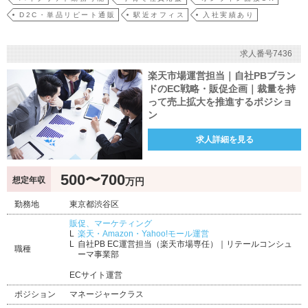
D2C・単品リピート通販
駅近オフィス
入社実績あり
求人番号7436
楽天市場運営担当｜自社PBブラン
ドのEC戦略・販促企画｜裁量を持
って売上拡大を推進するポジショ
ン
求人詳細を見る
500〜700
想定年収
万円
勤務地
東京都渋谷区
販促、マーケティング
楽天・Amazon・Yahoo!モール運営
自社PB EC運営担当（楽天市場専任）｜リテールコンシュ
職種
ーマ事業部
ECサイト運営
ポジション
マネージャークラス