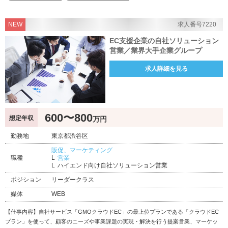
NEW
求人番号7220
EC支援企業の自社ソリューション
営業／業界大手企業グループ
求人詳細を見る
600〜800
想定年収
万円
勤務地
東京都渋谷区
販促、マーケティング
職種
営業
ハイエンド向け自社ソリューション営業
ポジション
リーダークラス
媒体
WEB
【仕事内容】自社サービス「GMOクラウドEC」の最上位プランである「クラウドEC
プラン」を使って、顧客のニーズや事業課題の実現・解決を行う提案営業、マーケッ