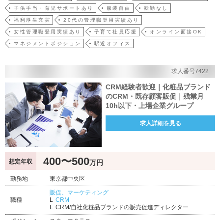
子供手当・育児サポートあり
服装自由
転勤なし
福利厚生充実
20代の管理職登用実績あり
女性管理職登用実績あり
子育て社員応援
オンライン面接OK
マネジメントポジション
駅近オフィス
求人番号7422
CRM経験者歓迎｜化粧品ブランド
のCRM・既存顧客販促｜残業月
10h以下・上場企業グループ
求人詳細を見る
400〜500
想定年収
万円
勤務地
東京都中央区
販促、マーケティング
職種
CRM
CRM/自社化粧品ブランドの販売促進ディレクター