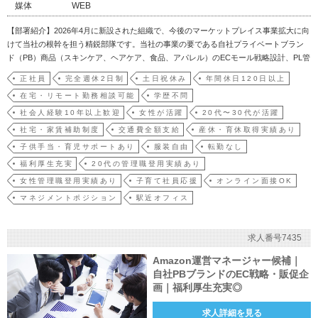
媒体
WEB
【部署紹介】2026年4月に新設された組織で、今後のマーケットプレイス事業拡大に向
けて当社の根幹を担う精鋭部隊です。当社の事業の要である自社プライベートブラン
ド（PB）商品（スキンケア、ヘアケア、食品、アパレル）のECモール戦略設計、PL管
理、実運用を一手に担っています。【募集背景】自社PB商品の売上好調および取り扱
正社員
完全週休2日制
土日祝休み
年間休日120日以上
いブランドの急拡大に伴い、当社にとって最重要チャネルの一つである「楽天市場」
在宅・リモート勤務相談可能
学歴不問
での事…
社会人経験10年以上歓迎
女性が活躍
20代〜30代が活躍
社宅・家賃補助制度
交通費全額支給
産休・育休取得実績あり
子供手当・育児サポートあり
服装自由
転勤なし
福利厚生充実
20代の管理職登用実績あり
女性管理職登用実績あり
子育て社員応援
オンライン面接OK
マネジメントポジション
駅近オフィス
求人番号7435
Amazon運営マネージャー候補｜
自社PBブランドのEC戦略・販促企
画｜福利厚生充実◎
求人詳細を見る