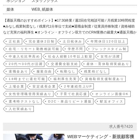
ポジション
スタッフクラス
媒体
WEB, 紙媒体
【通販天職のおすすめポイント】■17:30終業 / 週2回在宅相談可能 / 月残業10時間程度
■みなし残業制度なし / 残業代1分単位で支給■退職金制度 / 従業員持株制度 / 資格補助
など充実の福利厚生 ■オンライン・オフライン双方でのCRM業務の裁量大■通販天職か
らの入社実績あり / 書類・面接対策サポート＝＝＝＝＝＝＝＝＝＝＝＝＝＝＝＝＝＝＝
正社員
完全週休2日制
土日祝休み
年間休日120日以上
＝＝＝＝【業務概要】当社は自社ブランド化粧品をダイ…
在宅・リモート勤務相談可能
学歴不問
フレックスタイム制
中途入社比率高め
社会人経験10年以上歓迎
女性が活躍
20代〜30代が活躍
交通費全額支給
産休・育休取得実績あり
退職金あり
服装自由
転勤なし
残業殆どなし
18時までに退社可能
福利厚生充実
資格取得支援制度あり
上場企業
安定成長企業
2年連続売上UP
女性管理職登用実績あり
子育て社員応援
オンライン面接OK
選考時テストなし
D2C・単品リピート通販
駅近オフィス
入社実績あり
求人番号7420
WEBマーケティング・新規顧客獲