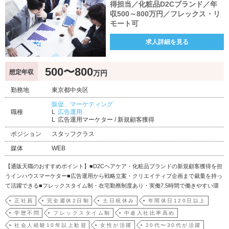
得担当／化粧品D2Cブランド／年
収500～800万円／フレックス・リ
モート可
求人詳細を見る
500〜800
想定年収
万円
勤務地
東京都中央区
販促、マーケティング
職種
広告運用
広告運用マーケター / 新規顧客獲得
ポジション
スタッフクラス
媒体
WEB
【通販天職のおすすめポイント】■D2Cヘアケア・化粧品ブランドの新規顧客獲得を担
うインハウスマーケター■広告運用から戦略立案・クリエイティブ企画まで裁量を持っ
て活躍できる■フレックスタイム制・在宅勤務制度あり・実働7.5時間で働きやすい環
境■退職金・財形制度・ベネフィットワン・リゾートトラストなど福利厚生も充実■年
正社員
完全週休2日制
土日祝休み
年間休日120日以上
収500～800万円・将来はマーケティングリーダーへのキャリアアップも可能■通販天
学歴不問
フレックスタイム制
中途入社比率高め
職…
社会人経験10年以上歓迎
女性が活躍
20代〜30代が活躍