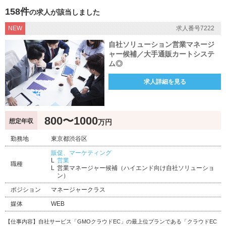
158件
の求人が該当しました
NEW
求人番号7222
自社ソリューション営業マネージ
ャー候補／大手通販カートシステ
ム◎
求人詳細を見る
800〜1000
想定年収
万円
勤務地
東京都渋谷区
販促、マーケティング
営業
職種
営業マネージャー候補（ハイエンド向け自社ソリューショ
ン）
ポジション
マネージャークラス
媒体
WEB
【仕事内容】自社サービス「GMOクラウドEC」の最上位プランである「クラウドEC