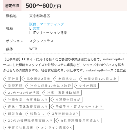
500〜600
想定年収
万円
勤務地
東京都渋谷区
販促、マーケティング
職種
営業
ITソリューション営業
ポジション
スタッフクラス
媒体
WEB
【仕事内容】ECサイトにおける様々なご要望や事業課題に合わせて、makeshopをベ
ースにした機能カスタマイズや外部システム連携など、ショップ様のビジネスを拡大
させるための提案をする、社会貢献度の高いお仕事です。makeshopをベースに更に必
要な機能を開発していくセミカスタマイズ型の「makeshopエンタープライズ」。多様
正社員
完全週休2日制
土日祝休み
年間休日120日以上
化するECビジネスに幅広く提案できるサービスのため、貴方のソリューション…
学歴不問
社会人経験10年以上歓迎
女性が活躍
20代〜30代が活躍
社宅・家賃補助制度
社員食堂・食事補助あり
交通費全額支給
産休・育休取得実績あり
子供手当・育児サポートあり
服装自由
転勤なし
2年連続売上UP
20代の管理職登用実績あり
女性管理職登用実績あり
子育て社員応援
オンライン面接OK