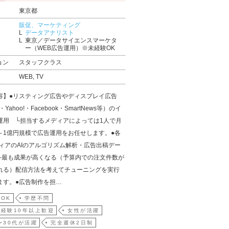
東京都
販促、マーケティング
データアナリスト
東京／データサイエンスマーケタ
ー（WEB広告運用）※未経験OK
ョン
スタッフクラス
WEB, TV
容】●リスティング広告やディスプレイ広告
e・Yahoo!・Facebook・SmartNews等）のイ
運用 └担当するメディアによっては1人で月
～1億円規模で広告運用をお任せします。●各
ディアのAIのアルゴリズム解析・広告出稿デー
└最も成果が高くなる（予算内での注文件数が
れる）配信方法を考えてチューニングを実行
ます。●広告制作を担…
OK
学歴不問
経験10年以上歓迎
女性が活躍
〜30代が活躍
完全週休2日制