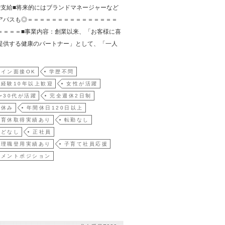
で支給■将来的にはブランドマネージャーなど
アパスも◎＝＝＝＝＝＝＝＝＝＝＝＝＝＝＝
＝＝＝＝■事業内容：創業以来、「お客様に喜
提供する健康のパートナー」として、「一人
イン面接OK
学歴不問
経験10年以上歓迎
女性が活躍
〜30代が活躍
完全週休2日制
祝休み
年間休日120日以上
・育休取得実績あり
転勤なし
殆どなし
正社員
管理職登用実績あり
子育て社員応援
ジメントポジション