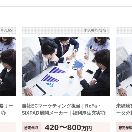
号7165
求人番号7272
略リー
自社ECマーケティング担当｜ReFa・
未経験
さ◎
SIXPAD展開メーカー｜福利厚生充実◎
ータ分
420〜800
万円
想定年収
想定年