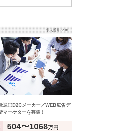
求人番号7238
歓迎◎D2Cメーカー／WEB広告デ
析マーケターを募集！
504〜1068
万円
収