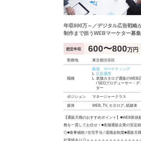
年収600万～／デジタル広告戦略か
制作まで担うWEBマーケター募
600〜800
万円
想定年収
勤務地
東京都渋谷区
販促、マーケティング
広告運用
職種
老舗カタログ通販のWEB
/ SEOプロデューサー・
ター
ポジション
マネージャークラス
媒体
WEB, TV, カタログ, 紙媒体
【通販天職のおすすめポイント】■WEB新規
務を一貫してお任せ！■老舗通販企業の安定
◎■食事補助 / 住宅手当 / 退職金制度■通販
社実績あり◎＝＝＝＝＝＝＝＝＝＝＝＝＝＝