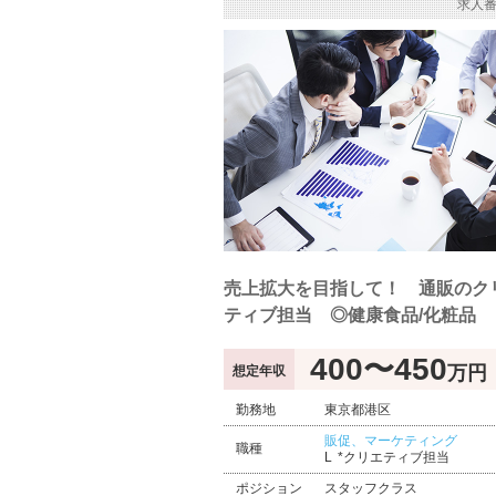
求人番
売上拡大を目指して！ 通販のク
ティブ担当 ◎健康食品/化粧品
400〜450
万円
想定年収
勤務地
東京都港区
販促、マーケティング
職種
*クリエティブ担当
ポジション
スタッフクラス