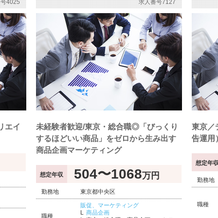
号4025
求人番号7127
リエイ
未経験者歓迎/東京・総合職◎「びっくり
東京／
するほどいい商品」をゼロから生み出す
告運用
商品企画マーケティング
想定年
504〜1068
万円
想定年収
勤務地
勤務地
東京都中央区
職種
販促、マーケティング
商品企画
職種