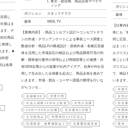
東京・総合職 商品企画マーケテ
ィング
ポジシ
ポジション
スタッフクラス
媒体
を目指し
媒体
WEB, TV
入社後はま
【仕事内
きます。チ
【業務内容】・商品コンセプト設計〜コンセプトチラ
体にも「
■自社商品
シの作成・チラシアンケートによる事前ニーズ調査と
同じ広告
に発揮し
数値分析・商品LPの構成設計・原稿作成・各種広告媒
はまった
れます。■
体を活用した市場反応の検証および商品開発可否の判
ルゴリズ
制作部
断・開発進行案件の管理および関係部署との連携・共
体ごとに
初は各商
有OEM企業からの提案や社内アイデア、自身やAIを活
ゴリズム
用して生み出した企画案を起点に、商品企画を進めて
て、検証
いきます。市場・競合・ユーザー課題の整理を行いな
いきます
がらコンセ…
躍
学歴
未経験OK
学歴不問
女性
社会人経験10年以上歓迎
女性が活躍
完全週
し
20代〜30代が活躍
完全週休2日制
年間休
土日祝休み
年間休日120日以上
社員
社員食堂・食事補助あり
交通費全額支給
産休