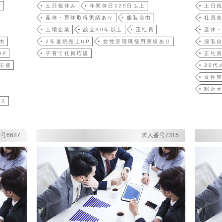
躍
土日祝休み
年間休日120日以上
土日
産休・育休取得実績あり
服装自由
社員
上場企業
設立30年以上
正社員
産休
由
2年連続売上UP
女性管理職登用実績あり
服装
UP
子育て社員応援
正社
応援
20代
女性
駅近
ィス
号6687
求人番号7315