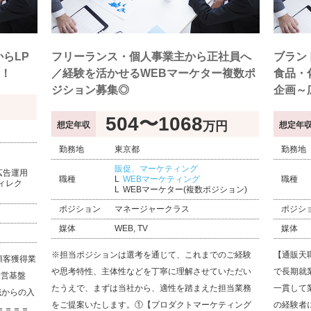
らLP
フリーランス・個人事業主から正社員へ
ブラン
集！
／経験を活かせるWEBマーケター複数ポ
食品・
ジション募集◎
企画～
504〜1068
万円
想定年収
想定年
勤務地
東京都
勤務地
販促、マーケティング
広告運用
職種
WEBマーケティング
職種
ディレク
WEBマーケター(複数ポジション)
ポジション
マネージャークラス
ポジシ
媒体
WEB, TV
媒体
※担当ポジションは選考を通じて、これまでのご経験
【通販天
顧客獲得業
や思考特性、主体性などを丁寧に理解させていただい
で長期就
経営基盤
たうえで、まずは当社から、適性を踏まえた担当業務
一貫して
天職からの入
をご提案いたします。①【プロダクトマーケティング
の経験者
＝＝＝＝