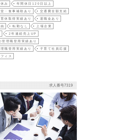
祝休み
年間休日120日以上
食堂・食事補助あり
交通費全額支給
・育休取得実績あり
退職金あり
自由
転勤なし
上場企業
員
2年連続売上UP
の管理職登用実績あり
管理職登用実績あり
子育て社員応援
オフィス
求人番号7319