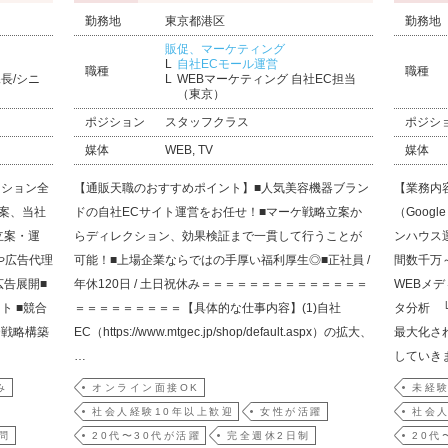
勤務地
東京都港区
勤務地
販促、マーケティング
自社ECモール運営
職種
職種
長/シニ
WEBマーケティング 自社EC担当
（東京）
ポジション
スタッフクラス
ポジシ
媒体
WEB, TV
媒体
ーション全
【通販天職のおすすめポイント】■人気美容機器ブラン
【業務内
案、当社
ドの自社ECサイト運営をお任せ！■マーケ戦略立案か
（Googl
立案・運
らディレクション、効果検証まで一貫して行うことが
ンハウス
)や広告代理
可能！■上場企業ならではの手厚い福利厚生◎■正社員 /
間数千万
広告展開■
年休120日 / 土日祝休み＝＝＝＝＝＝＝＝＝＝＝＝＝＝
WEBメ
ト ■競合
＝＝＝＝＝＝＝＝＝【具体的な仕事内容】(1)自社
タ分析 
D戦略構築
EC（https://www.mtgec.jp/shop/default.aspx）の拡大、
最大化さ
…
していき
み
オンライン面接OK
未経験
社会人経験10年以上歓迎
女性が活躍
社会人
問
20代〜30代が活躍
完全週休2日制
20代