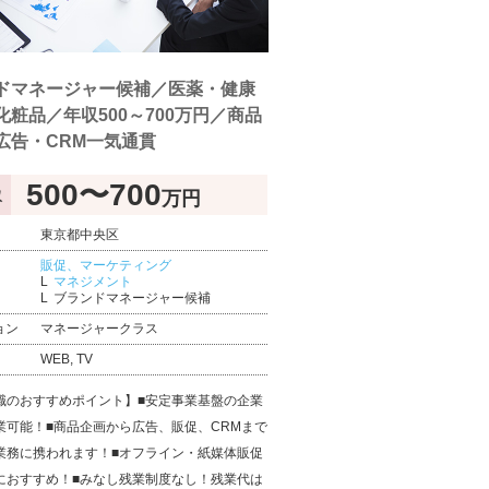
ドマネージャー候補／医薬・健康
化粧品／年収500～700万円／商品
広告・CRM一気通貫
500〜700
万円
収
東京都中央区
販促、マーケティング
マネジメント
ブランドマネージャー候補
ョン
マネージャークラス
WEB, TV
職のおすすめポイント】■安定事業基盤の企業
業可能！■商品企画から広告、販促、CRMまで
業務に携われます！■オフライン・紙媒体販促
におすすめ！■みなし残業制度なし！残業代は