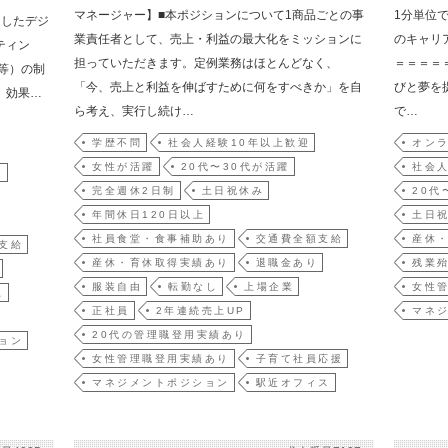
マネージャー】■本ポジションについて1商品ごとの事
1分単位
としたデジ
業責任者として、売上・利益の最大化をミッションに
のキャリ
ティン
担っていただきます。定例業務はほとんどなく、
＝＝＝＝
等）の制
「今、売上と利益を伸ばすために何をすべきか」を自
びと夢を
、効果…
ら考え、実行し続け…
で…
学歴不問
社会人経験10年以上歓迎
オンラ
女性が活躍
20代〜30代が活躍
社会人
躍
完全週休2日制
土日祝休み
20代
年間休日120日以上
土日
社員食堂・食事補助あり
交通費全額支給
産休
支給
産休・育休取得実績あり
退職金あり
残業
服装自由
転勤なし
上場企業
女性
上
正社員
2年連続売上UP
マネ
20代の管理職登用実績あり
ョン
女性管理職登用実績あり
子育て社員応援
マネジメントポジション
駅近オフィス