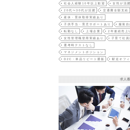
社会人経験10年以上歓迎
女性が活
20代〜30代が活躍
交通費全額支給
産休・育休取得実績あり
子供手当・育児サポートあり
服装自
転勤なし
上場企業
2年連続売上
女性管理職登用実績あり
子育て社員
選考時テストなし
マネジメントポジション
D2C・単品リピート通販
駅近オフ
求人番