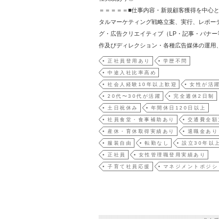
＝＝＝＝＝■仕事内容・新規顧客獲得を中心
タルマーケティング戦略立案、実行、レポー
グ・広告クリエイティブ（LP・記事・バナー
作及びディレクション・各種広告媒体の運用
正社員登用あり
学歴不問
中途入社比率高め
社会人経験10年以上歓迎
女性が活
20代〜30代が活躍
完全週休2日制
土日祝休み
年間休日120日以上
社員食堂・食事補助あり
交通費全額
産休・育休取得実績あり
退職金あり
服装自由
転勤なし
設立30年以
正社員
女性管理職登用実績あり
子育て社員応援
マネジメントポジシ