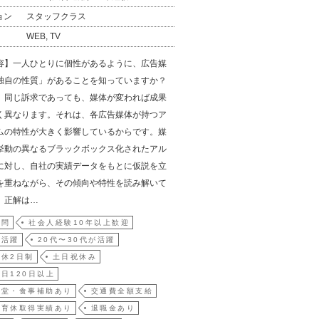
ョン
スタッフクラス
WEB, TV
容】一人ひとりに個性があるように、広告媒
独自の性質」があることを知っていますか？
、同じ訴求であっても、媒体が変われば成果
く異なります。それは、各広告媒体が持つア
ムの特性が大きく影響しているからです。媒
挙動の異なるブラックボックス化されたアル
に対し、自社の実績データをもとに仮説を立
を重ねながら、その傾向や特性を読み解いて
。正解は…
不問
社会人経験10年以上歓迎
が活躍
20代〜30代が活躍
休2日制
土日祝休み
日120日以上
食堂・食事補助あり
交通費全額支給
・育休取得実績あり
退職金あり