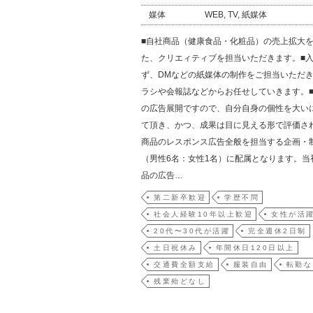
媒体
WEB, TV, 紙媒体
■自社商品（健康食品・化粧品）の売上拡大
た、クリエィティブを担当いただきます。■
ず、DMなどの紙媒体の制作をご担当いただ
ラシや会報誌などからお任せしていきます。
の広告展開ですので、自分自身の個性を大い
て頂き、かつ、成果は目に見える形で評価さ
商品のレスポンス広告全般を担当する企画・
（男性6名：女性1名）に配属となります。当
品の広告…
第二新卒歓迎
学歴不問
社会人経験10年以上歓迎
女性が活
20代〜30代が活躍
完全週休2日制
土日祝休み
年間休日120日以上
交通費全額支給
服装自由
転勤な
残業殆どなし