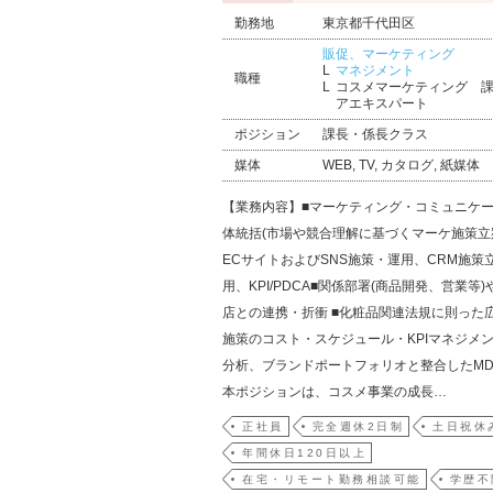
勤務地
東京都千代田区
販促、マーケティング
マネジメント
職種
コスメマーケティング 課
アエキスパート
ポジション
課長・係長クラス
媒体
WEB, TV, カタログ, 紙媒体
【業務内容】■マーケティング・コミュニケ
体統括(市場や競合理解に基づくマーケ施策立
ECサイトおよびSNS施策・運用、CRM施策
用、KPI/PDCA■関係部署(商品開発、営業等
店との連携・折衝 ■化粧品関連法規に則った
施策のコスト・スケジュール・KPIマネジメン
分析、ブランドポートフォリオと整合したM
本ポジションは、コスメ事業の成長…
正社員
完全週休2日制
土日祝休
年間休日120日以上
在宅・リモート勤務相談可能
学歴不