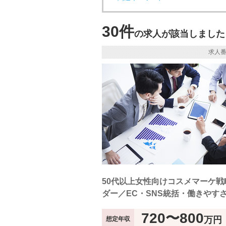
30件
の求人が該当しました
求人番
50代以上女性向けコスメマーケ戦
ダー／EC・SNS統括・働きやす
720〜800
万円
想定年収