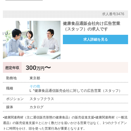
求人番号3476
健康食品通販会社向け広告営業
（スタッフ）の求人です
求人詳細を見る
300
〜
想定年収
万円
勤務地
東京都
その他
職種
*健康食品通信販売会社に対しての広告営業（スタッフ）
ポジション
スタッフクラス
媒体
カタログ
•健康関連商材（主に通信販売形態の健康食品）の販売促進支援•健康関連商材（一般流
通品）の販売促進支援※とにかく数だけを追いかける営業ではなく、1つのクライアン
トに時間をかけ、頭を使った営業行為が重要となります。