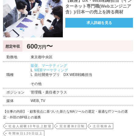
【銀座】DX・WEB戦略担当（イン
ターネット専門職(Webエンジニア
含）)/日本一の売上を誇る商材
求人詳細を見る
600
〜
想定年収
万円
勤務地
東京都中央区
販促、マーケティング
WEBマーケティング
職種
自社開発サプリ DX WEB戦略担当
その他
ポジション
管理職・責任者クラス
媒体
WEB, TV
【仕事の内容】・顧客視点に基づいた新たなMAツールの選定・最適なITツールの選
定・外部のBP様との連携
社会人経験10年以上歓迎
完全週休2日制
土日祝休み
年間休日120日以上