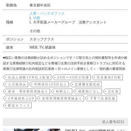
勤務地
東京都中央区
人事・バックオフィス
法務
職種
大手医薬メーカーグループ 法務アシスタント
その他
ポジション
スタッフクラス
媒体
WEB, TV, 紙媒体
■幅広い業務の法務経験が詰めるポジションです！◎取引先との契約書類等を作成や確
認する業務経験◎社内規定などを整備◎企業の法的手続き業務◎トラブルに対応する
業務◎法律関連の社内相談対応業務＜日々のメイン業務として＞・契約書の審査関係
業務が半分以上を占めます。（月間の処理件数は15件前後）☆経験の浅い方は、最初
社会人経験10年以上歓迎
20代〜30代が活躍
完全週休2日制
はアシスタント業務から初めていただけます。（管理部での先輩社員が社内におりま
土日祝休み
年間休日120日以上
交通費全額支給
すので、いつでも…
産休・育休取得実績あり
転勤なし
残業殆どなし
正社員
2年連続売上UP
女性管理職登用実績あり
子育て社員応援
駅近オフィス
求人番号4231