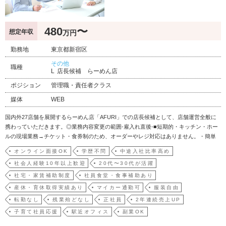
480
〜
想定年収
万円
勤務地
東京都新宿区
その他
職種
店長候補 らーめん店
ポジション
管理職・責任者クラス
媒体
WEB
国内外27店舗を展開するらーめん店「AFURI」での店長候補として、店舗運営全般に
携わっていただきます。◎業務内容変更の範囲-雇入れ直後-■短期的・キッチン・ホー
ルの現場業務→チケット・食券制のため、オーダーやレジ対応はありません。・簡単
な調理、仕込作業(スープの最終調整や盛り付け)→基本はセントラルキッチンで管理し
オンライン面接OK
学歴不問
中途入社比率高め
ているため、食材の温めやカット、スープの最終調整など簡単な作業がメインで
社会人経験10年以上歓迎
20代〜30代が活躍
す。・スタ…
社宅・家賃補助制度
社員食堂・食事補助あり
産休・育休取得実績あり
マイカー通勤可
服装自由
転勤なし
残業殆どなし
正社員
2年連続売上UP
子育て社員応援
駅近オフィス
副業OK