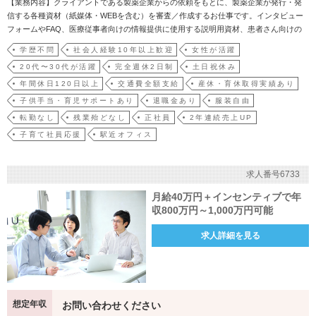
【業務内容】クライアントである製薬企業からの依頼をもとに、製薬企業が発行・発
信する各種資材（紙媒体・WEBを含む）を審査／作成するお仕事です。インタビュー
フォームやFAQ、医療従事者向けの情報提供に使用する説明用資材、患者さん向けの
お薬に関する資材などが対象となります。作成要領や製薬協コード・オブ・プラクテ
学歴不問
社会人経験10年以上歓迎
女性が活躍
ィス等の業界ガイドラインや関連法規に則り資材の審査／作成を行います。※インタ
20代〜30代が活躍
完全週休2日制
土日祝休み
ビューフォーム／…
年間休日120日以上
交通費全額支給
産休・育休取得実績あり
子供手当・育児サポートあり
退職金あり
服装自由
転勤なし
残業殆どなし
正社員
2年連続売上UP
子育て社員応援
駅近オフィス
求人番号6733
月給40万円＋インセンティブで年
収800万円～1,000万円可能
求人詳細を見る
想定年収
お問い合わせください