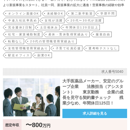
より新規事業をスタート。社員一同、新規事業の拡大に邁進！営業事務の経験や効率
化の視点を活かして一緒に働きませんか？・請求書の作成、経費精算、取引先データ
オンライン面接OK
未経験OK
第二新卒歓迎
学歴不問
の管理・更新・お客様からのお問い合わせ対応（メール、電話）・スプレッドシート
中途入社比率高め
女性が活躍
20代〜30代が活躍
を使ったデー…
完全週休2日制
土日祝休み
年間休日120日以上
社宅・家賃補助制度
産休・育休取得実績あり
服装自由
転勤なし
20代の管理職登用実績あり
女性管理職登用実績あり
子育て社員応援
選考時テストなし
駅近オフィス
副業OK
求人番号5040
大手医薬品メーカー、安定のグル
ープ企業 法務担当（アシスタ
ント） 東京勤務 企業の成
長を見守る契約書チェック 残
業少なめ、年間休日125日！
求人詳細を見る
〜800
想定年収
万円