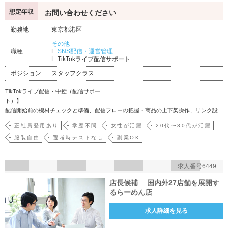
想定年収
お問い合わせください
勤務地
東京都港区
その他
職種
SNS配信・運営管理
TikTokライブ配信サポート
ポジション
スタッフクラス
TikTokライブ配信・中控（配信サポー
ト）
配信開始前の機材チェックと準備、配信フローの把握・商品の上下架操作、リンク設
定、コメント対応、在庫確認、価格修正、福袋管理、データ記録などを担当・データ
正社員登用あり
学歴不問
女性が活躍
20代〜30代が活躍
に基づきライブの進行や商品構成を調整し、配信者を…
服装自由
選考時テストなし
副業OK
求人番号6449
店長候補 国内外27店舗を展開す
るらーめん店
求人詳細を見る