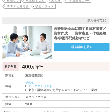
転勤なし
残業殆どなし
正社員
2年連続売上UP
子育て社員応援
駅近オフィス
求人番号7286
医療用医薬品に関する資材審査／
資材作成 ：資材審査・作成経験
者/学術部門経験者など
求人詳細を見る
400
〜
想定年収
万円
勤務地
東京都豊島区
その他
職種
データアナリスト
東京：講演会等で使用するスライドのレビュー業務
ポジション
スタッフクラス
媒体
WEB