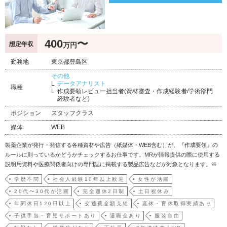
400
〜
想定年収
万円
勤務地
東京都豊島区
その他
データアナリスト
職種
作成要領レビュー担当者(資材審査・作成経験者/学術部門
経験者など)
ポジション
スタッフクラス
媒体
WEB
製薬企業が発行・発信する各種資材や広告（紙媒体・WEB含む）が、『作成要領』の
ルールに則っているかどうかチェックするお仕事です。MRが情報提供の際に使用する
説明用資料や医療関係者向けの専門誌に掲載する製品広告などが対象となります。※
製品情報概要／専門誌掲載広告／製品説明用資料／HP掲載資料／ 患者向け資材／学会
学歴不問
社会人経験10年以上歓迎
女性が活躍
記録集／文献別刷 など■作成要領とは？■日本製薬協が定める「医療用医薬品製品情
20代〜30代が活躍
完全週休2日制
土日祝休み
報概要等に…
年間休日120日以上
交通費全額支給
産休・育休取得実績あり
子供手当・育児サポートあり
退職金あり
服装自由