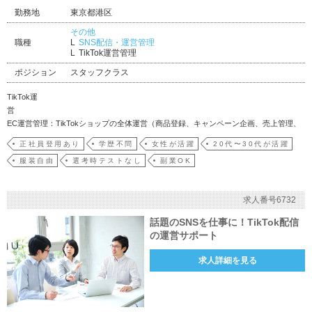
勤務地
東京都港区
その他
職種
SNS配信・運営管理
TikTok運営管理
ポジション
スタッフクラス
TikTok運
営
EC運営管理：TikTokショップの全体運営（商品登録、キャンペーン企画、売上管理、
データ分析）。・コンテンツ企画：動画チームと連携し、アルゴリズムを活用した高
正社員登用あり
学歴不問
女性が活躍
20代〜30代が活躍
コンバージョン動画を制作。・プ…
服装自由
選考時テストなし
副業OK
求人番号6732
話題のSNSを仕事に！TikTok配信
の運営サポート
求人詳細を見る