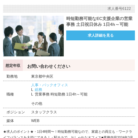
求人番号6122
時短勤務可能なEC支援企業の営業
事務 土日祝日休み 1日4h～可能
求人詳細を見る
想定年収
お問い合わせください
勤務地
東京都中央区
人事・バックオフィス
総務
職種
営業事務 時短勤務 1日4h～可能
その他
ポジション
スタッフクラス
媒体
WEB
★求人のポイント★・1日4時間〜！時短勤務可能なので、家庭との両立も・ワークラ
イフバランスを大切にできる！・駅チカで、おしゃれなオフィス■業務内容2024年3月