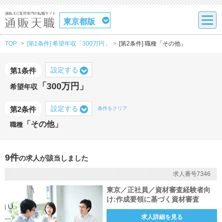
東京都版
TOP
[第1条件] 希望年収「300万円」
[第2条件] 職種「その他」
設定する
第1条件
「300万円」
希望年収
設定する
第2条件
条件をクリア
「その他」
職種
9件
の求人が該当しました
求人番号7346
東京／正社員／資材審査経験者向
け:作成要領に基づく資材審査
求人詳細を見る