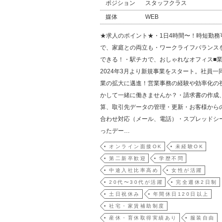
ポジション
スタッフクラス
媒体
WEB
★求人のポイント★・1日4時間〜！時短勤務
で、家庭との両立も・ワークライフバランス
できる！・駅チカで、おしゃれなオフィス■
2024年3月より新規事業をスタート。社員一
業の拡大に邁進！営業事務の経験や効率化の
かして一緒に働きませんか？・請求書の作成
算、取引先データの管理・更新・お客様から
合わせ対応（メール、電話）・スプレッドシ
ったデー…
オンライン面接OK
未経験OK
第二新卒歓迎
学歴不問
中途入社比率高め
女性が活躍
20代〜30代が活躍
完全週休2日制
土日祝休み
年間休日120日以上
社宅・家賃補助制度
産休・育休取得実績あり
服装自由