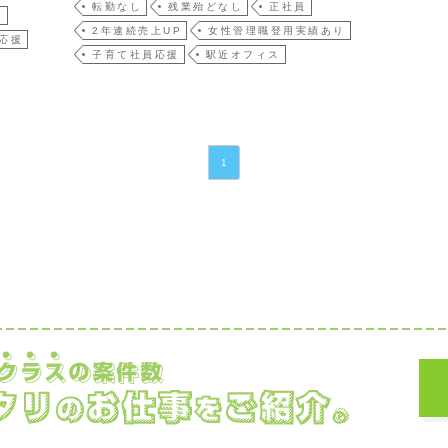
転勤なし
残業殆どなし
正社員
り
2年連続売上UP
女性管理職登用実績あり
応援
子育て社員応援
駅近オフィス
1