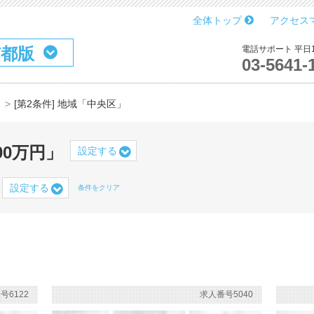
全体トップ
アクセス
京都版
電話サポート 平日10
03-5641-
」
[第2条件] 地域「中央区」
00万円」
設定する
設定する
条件をクリア
号6122
求人番号5040