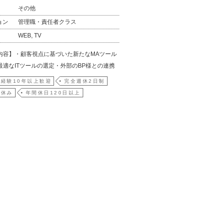
その他
ョン
管理職・責任者クラス
WEB, TV
内容】・顧客視点に基づいた新たなMAツール
最適なITツールの選定・外部のBP様との連携
経験10年以上歓迎
完全週休2日制
祝休み
年間休日120日以上