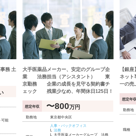
事務 土
大手医薬品メーカー、安定のグループ企
【銀座
業 法務担当（アシスタント） 東
ネット
京勤務 企業の成長を見守る契約書チ
一の売
ェック 残業少なめ、年間休日125日！
い
想定年
〜800
万円
想定年収
勤務地
勤務地
東京都中央区
～可能
人事・バックオフィス
職種
法務
大手医薬メーカーグループ 法務