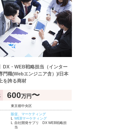
】DX・WEB戦略担当（インター
専門職(Webエンジニア含）)/日本
上を誇る商材
600
〜
万円
収
東京都中央区
販促、マーケティング
WEBマーケティング
自社開発サプリ DX WEB戦略担
当