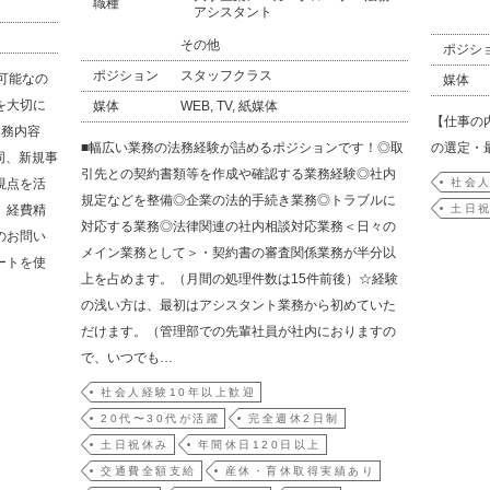
職種
アシスタント
その他
ポジシ
ポジション
スタッフクラス
可能なの
媒体
を大切に
媒体
WEB, TV, 紙媒体
【仕事の
業務内容
■幅広い業務の法務経験が詰めるポジションです！◎取
の選定・
同、新規事
引先との契約書類等を作成や確認する業務経験◎社内
視点を活
社会人
規定などを整備◎企業の法的手続き業務◎トラブルに
、経費精
土日
対応する業務◎法律関連の社内相談対応業務＜日々の
のお問い
メイン業務として＞・契約書の審査関係業務が半分以
ートを使
上を占めます。（月間の処理件数は15件前後）☆経験
の浅い方は、最初はアシスタント業務から初めていた
だけます。（管理部での先輩社員が社内におりますの
で、いつでも…
社会人経験10年以上歓迎
20代〜30代が活躍
完全週休2日制
土日祝休み
年間休日120日以上
交通費全額支給
産休・育休取得実績あり