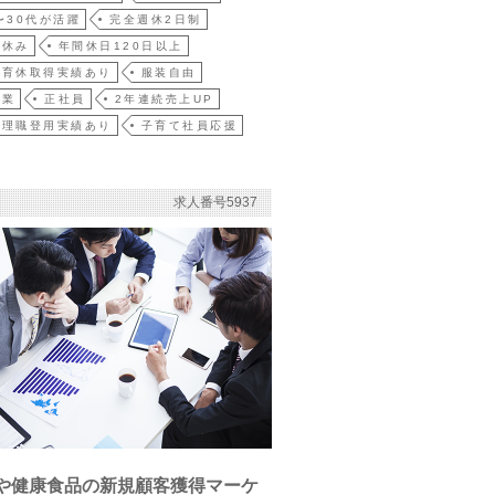
〜30代が活躍
完全週休2日制
祝休み
年間休日120日以上
・育休取得実績あり
服装自由
企業
正社員
2年連続売上UP
管理職登用実績あり
子育て社員応援
求人番号5937
や健康食品の新規顧客獲得マーケ