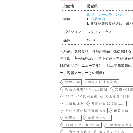
勤務地
愛媛県
販促、マーケティング
職種
商品企画
化粧品健康食品通販 商
ポジション
スタッフクラス
媒体
WEB
化粧品、健康食品、食品の商品開発における
務全般 └商品のコンセプト企画・立案(新商
既存商品のリニューアル) └商品開発業務(
ー、容器メーカーとの折衝)
学歴不問
中途入社比率高め
社会人経験10年以上歓迎
女性が活
20代〜30代が活躍
完全週休2日制
土日祝休み
年間休日120日以上
産休・育休取得実績あり
服装自由
転勤なし
残業殆どなし
18時までに退社可能
2年連続売上U
子育て社員応援
選考時テストなし