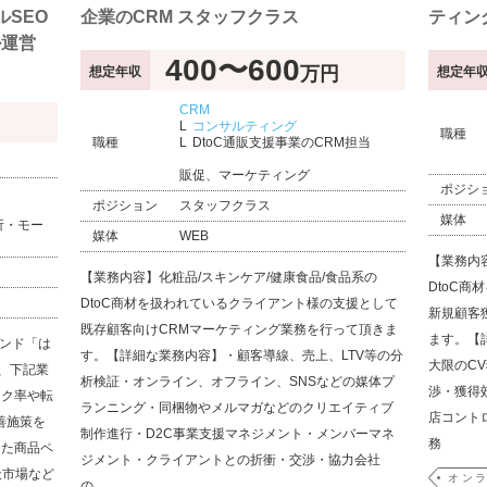
SEO
企業のCRM スタッフクラス
ティン
ル運営
400〜600
万円
想定年収
想定年
CRM
コンサルティング
職種
職種
DtoC通販支援事業のCRM担当
販促、マーケティング
ポジシ
ポジション
スタッフクラス
媒体
析・モー
媒体
WEB
【業務内
【業務内容】化粧品/スキンケア/健康食品/食品系の
DtoC
DtoC商材を扱われているクライアント様の支援として
新規顧客
既存顧客向けCRMマーケティング業務を行って頂きま
ます。【
ランド「は
す。【詳細な業務内容】・顧客導線、売上、LTV等の分
大限のC
、下記業
析検証・オンライン、オフライン、SNSなどの媒体プ
渉・獲得
ック率や転
ランニング・同梱物やメルマガなどのクリエイティブ
店コント
善施策を
制作進行・D2C事業支援マネジメント・メンバーマネ
務
えた商品ペ
ジメント・クライアントとの折衝・交渉・協力会社
天市場など
オンラ
の…