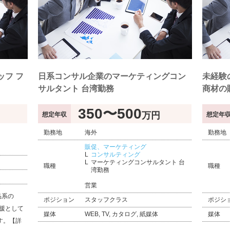
フ フ
日系コンサル企業のマーケティングコン
未経験
サルタント 台湾勤務
商材の
350〜500
万円
想定年収
想定年
勤務地
海外
勤務地
販促、マーケティング
コンサルティング
マーケティングコンサルタント 台
職種
職種
湾勤務
営業
品系の
ポジション
スタッフクラス
ポジシ
支援として
媒体
WEB, TV, カタログ, 紙媒体
媒体
す。【詳