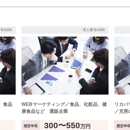
号4386
求人番号4388
、食品
WEBマーケティング／食品、化粧品、健
リカバ
康食品など 通販企業
／充実
300〜550
万円
想定年収
想定年