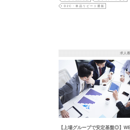
D2C・単品リピート通販
求人番
【上場グループで安定基盤◎】W