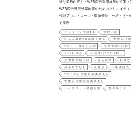
細な業務内容】・WEB広告運用施策の立案・
WEB広告獲得効率改善のためのクリエイティ
代理店コントロール・数値管理、分析・その
る業務
オンライン面接OK
学歴不問
社会人経験10年以上歓迎
女性が活
20代〜30代が活躍
完全週休2日制
土日祝休み
年間休日120日以上
交通費全額支給
服装自由
転勤な
残業殆どなし
正社員
2年連続売
20代の管理職登用実績あり
女性管理職登用実績あり
ハイブリッド勤務可能
選考時テスト