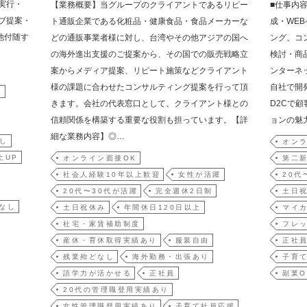
実行・
【業務概要】当グループのクライアントであるリピー
■仕事内
ブ提案・
ト通販企業である化粧品・健康食品・食品メーカーな
成・WE
他付随す
どの通販事業者様に対し、台湾やその他アジアの国へ
ング、コ
の海外進出支援のご提案から、その国での販売戦略立
検討・商
案からメディア提案、リピート施策などクライアント
ンターネ
様の課題に合わせたコンサルティング提案を行って頂
自社で開
躍
きます。会社の代表窓口として、クライアント様との
D2Cで
信頼関係を構築する重要な役割も担っています。【詳
ョンの魅
細な業務内容】◎…
し
オンラ
上UP
オンライン面接OK
第二
社会人経験10年以上歓迎
女性が活躍
20代
20代〜30代が活躍
完全週休2日制
土日
なし
土日祝休み
年間休日120日以上
マイ
社宅・家賃補助制度
フレ
産休・育休取得実績あり
服装自由
正社
残業殆どなし
海外勤務・出張あり
子育
語学力が活かせる
正社員
副業O
20代の管理職登用実績あり
女性管理職登用実績あり
子育て社員応援