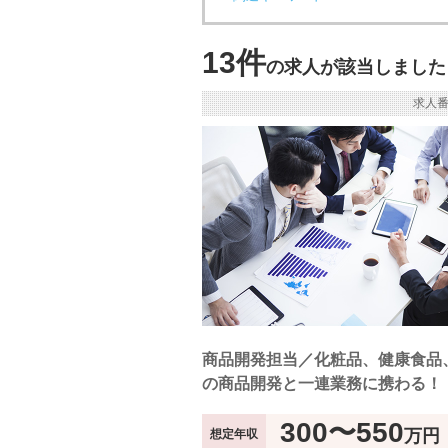
13件
の求人が該当しました
求人番
商品開発担当／化粧品、健康食品
の商品開発と一連業務に携わる！
300〜550
万円
想定年収