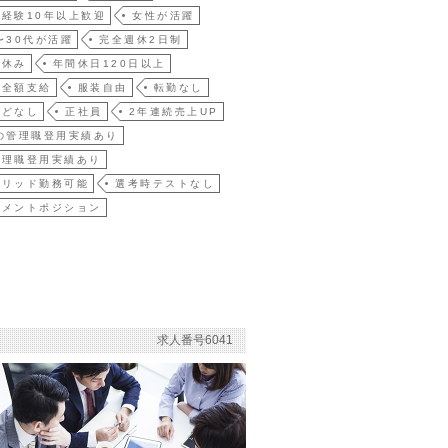
経験10年以上歓迎
女性が活躍
〜30代が活躍
完全週休2日制
祝休み
年間休日120日以上
費全額支給
服装自由
転勤なし
殆どなし
正社員
2年連続売上UP
の管理職登用実績あり
管理職登用実績あり
ブリッド勤務可能
選考時テストなし
ジメントポジション
求人番号6041