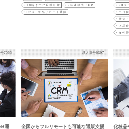
18時までに退社可能
2年連続売上UP
20代
D2C・単品リピート通販
土日
産休
上場
女性
号7065
求人番号6397
EB運
全国からフルリモートも可能な通販支援
化粧品