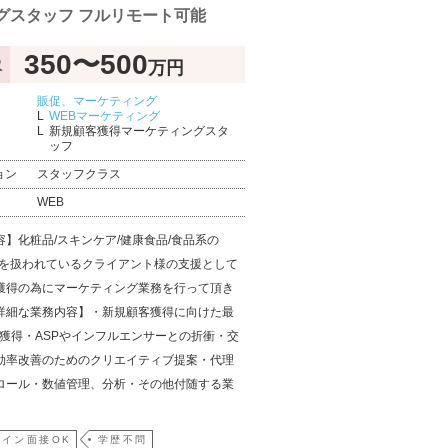
グスタッフ フルリモート可能
350〜500
万円
収
販促、マーケティング
WEBマーケティング
新規顧客獲得マーケティングスタ
ッフ
ョン
スタッフクラス
WEB
容】化粧品/スキンケア/健康食品/食品系の
商材を扱われているクライアント様の支援として
獲得の為にマーケティング業務を行って頂き
詳細な業務内容】・新規顧客獲得に向けた最
V獲得・ASPやインフルエンサーとの折衝・交
効率改善のためのクリエイティブ提案・代理
ロール・数値管理、分析・その他付随する業
イン面接OK
学歴不問