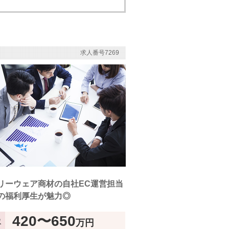
求人番号7269
リーウェア商材の自社EC運営担当
の福利厚生が魅力◎
420〜650
万円
収