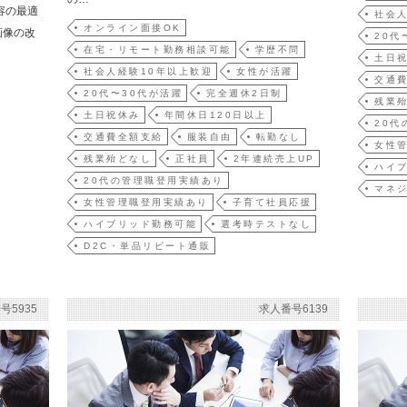
容の最適
社会人
オンライン面接OK
画像の改
20代
在宅・リモート勤務相談可能
学歴不問
土日
社会人経験10年以上歓迎
女性が活躍
交通
20代〜30代が活躍
完全週休2日制
残業
土日祝休み
年間休日120日以上
20代
交通費全額支給
服装自由
転勤なし
女性
残業殆どなし
正社員
2年連続売上UP
ハイ
20代の管理職登用実績あり
マネ
女性管理職登用実績あり
子育て社員応援
ハイブリッド勤務可能
選考時テストなし
D2C・単品リピート通販
号5935
求人番号6139