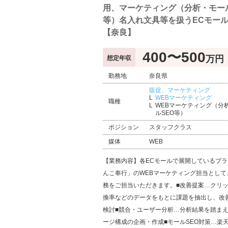
用、マーケティング（分析・モール
等）名入れ文具等を扱うECモー
【奈良】
400〜500
万円
想定年収
勤務地
奈良県
販促、マーケティング
WEBマーケティング
職種
WEBマーケティング（分
ルSEO等）
ポジション
スタッフクラス
媒体
WEB
【業務内容】各ECモールで展開しているブ
んこ奉行」のWEBマーケティング担当として
務をご担当いただきます。■改善提案…クリ
換率などのデータをもとに課題を抽出し、改
検討■競合・ユーザー分析…分析結果を踏ま
ージ構成の企画・作成■モールSEO対策…楽