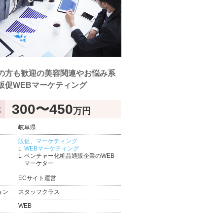
の方も歓迎の美容関連やお悩み系
販促WEBマーケティング
300〜450
万円
収
岐阜県
販促、マーケティング
WEBマーケティング
ベンチャー化粧品通販企業のWEB
マーケター
ECサイト運営
ョン
スタッフクラス
WEB