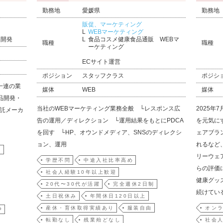
勤務地
愛媛県
勤務地
販促、マーケティング
WEBマーケティング
品開発
食品コスメ健康食品通販 WEBマ
職種
職種
ーケティング
ECサイト運営
ポジション
スタッフクラス
ポジシ
一連の業
媒体
WEB
媒体
品開発・
当社のWEBマーケティング業務全般 └レスポンス広
2025年
受託メーカ
告の運用／ディレクション └運用結果をもとにPDCA
を元気に
を回す └HP、オウンドメディア、SNSのディレクシ
ェアブラ
ョン、運用
れるなど
躍
リーウェ
学歴不問
中途入社比率高め
らの評価
社会人経験10年以上歓迎
健康グッ
20代〜30代が活躍
完全週休2日制
続けてい
土日祝休み
年間休日120日以上
産休・育休取得実績あり
服装自由
オンラ
P
転勤なし
残業殆どなし
社会人