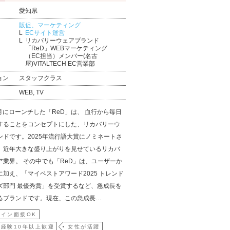
愛知県
販促、マーケティング
ECサイト運営
リカバリーウェアブランド
「ReD」WEBマーケティング
（EC担当）メンバー(名古
屋)VITALTECH EC営業部
ョン
スタッフクラス
WEB, TV
7月にローンチした「ReD」は、 血行から毎日
することをコンセプトにした、リカバリーウ
ンドです。2025年流行語大賞にノミネートさ
、近年大きな盛り上がりを見せているリカバ
ア業界。 その中でも「ReD」は、ユーザーか
に加え、「マイベストアワード2025 トレンド
ズ部門 最優秀賞」を受賞するなど、急成長を
るブランドです。現在、この急成長…
イン面接OK
経験10年以上歓迎
女性が活躍