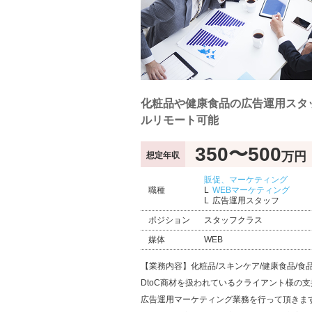
化粧品や健康食品の広告運用スタッ
ルリモート可能
350〜500
万円
想定年収
販促、マーケティング
職種
WEBマーケティング
広告運用スタッフ
ポジション
スタッフクラス
媒体
WEB
【業務内容】化粧品/スキンケア/健康食品/食
DtoC商材を扱われているクライアント様の
広告運用マーケティング業務を行って頂きま