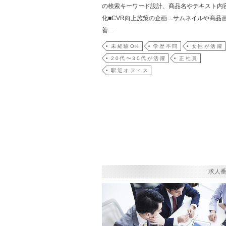
の検索キーワード設計、商品名やテキスト内
化■CVR向上施策の企画…サムネイルや商品
善…
未経験OK
学歴不問
女性が活躍
20代〜30代が活躍
正社員
駅近オフィス
求人番