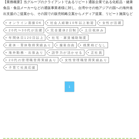
【業務概要】当グループのクライアントであるリピート通販企業である化粧品・健康
食品・食品メーカーなどの通販事業者様に対し、台湾やその他アジアの国への海外進
出支援のご提案から、その国での販売戦略立案からメディア提案、リピート施策など
クライアント様の課題に合わせたコンサルティング提案を行って頂きます。会社の代
オンライン面接OK
社会人経験10年以上歓迎
女性が活躍
表窓口として、クライアント様との信頼関係を構築する重要な役割も担っています。
20代〜30代が活躍
完全週休2日制
土日祝休み
【詳細な業務内容】◎…
年間休日120日以上
社宅・家賃補助制度
産休・育休取得実績あり
服装自由
残業殆どなし
海外勤務・出張あり
語学力が活かせる
正社員
20代の管理職登用実績あり
女性管理職登用実績あり
子育て社員応援
1