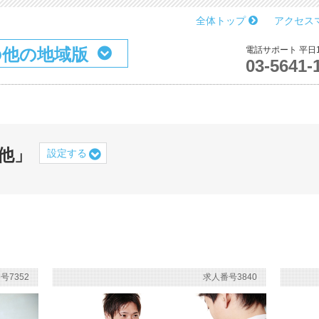
全体トップ
アクセス
の他の地域版
電話サポート 平日10
03-5641-
他」
設定する
号7352
求人番号3840