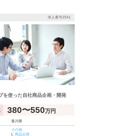
求人番号3541
ブを使った自社商品企画・開発
380〜550
万円
収
香川県
その他
商品企画