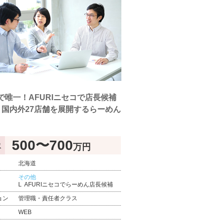
で唯一！AFURIニセコで店長候補
 国内外27店舗を展開するらーめん
500〜700
万円
収
北海道
その他
AFURIニセコでらーめん店長候補
ョン
管理職・責任者クラス
WEB