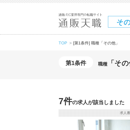
そ
TOP
[第1条件] 職種「その他」
「その
第1条件
職種
7件
の求人が該当しました
求人番