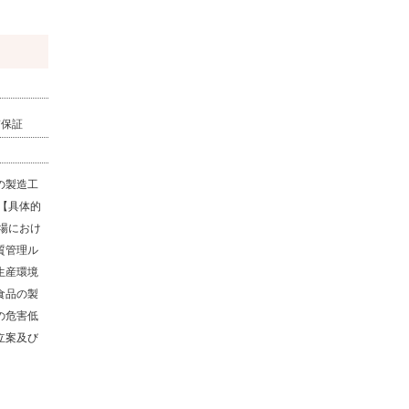
質保証
の製造工
【具体的
場におけ
質管理ル
生産環境
食品の製
の危害低
立案及び