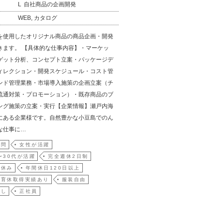
自社商品の企画開発
WEB, カタログ
を使用したオリジナル商品の商品企画・開発
きます。 【具体的な仕事内容】・マーケッ
ゲット分析、コンセプト立案・パッケージデ
ィレクション・開発スケジュール・コスト管
ンド管理業務・市場導入施策の企画立案（チ
流通対策・プロモーション）・既存商品のブ
ング施策の立案・実行【企業情報】瀬戸内海
にある企業様です。自然豊かな小豆島でのん
な仕事に…
不問
女性が活躍
〜30代が活躍
完全週休2日制
祝休み
年間休日120日以上
・育休取得実績あり
服装自由
なし
正社員