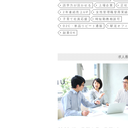
語学力が活かせる
上場企業
正社
2年連続売上UP
女性管理職登用実
子育て社員応援
時短勤務相談可
D2C・単品リピート通販
駅近オフ
副業OK
求人番