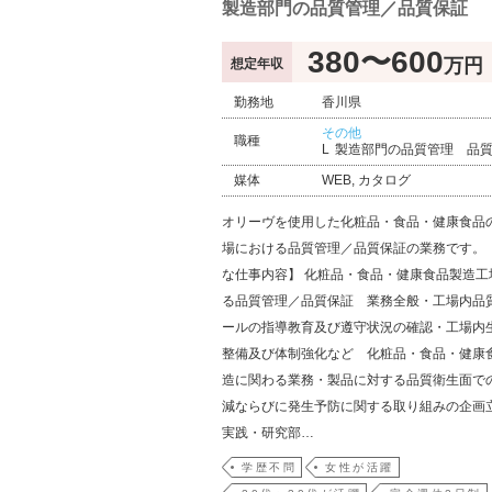
製造部門の品質管理／品質保証
380〜600
万円
想定年収
勤務地
香川県
その他
職種
製造部門の品質管理 品
媒体
WEB, カタログ
オリーヴを使用した化粧品・食品・健康食品
場における品質管理／品質保証の業務です。 
な仕事内容】 化粧品・食品・健康食品製造工
る品質管理／品質保証 業務全般・工場内品
ールの指導教育及び遵守状況の確認・工場内
整備及び体制強化など 化粧品・食品・健康
造に関わる業務・製品に対する品質衛生面で
減ならびに発生予防に関する取り組みの企画
実践・研究部…
学歴不問
女性が活躍