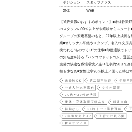
ポジション
スタッフクラス
媒体
WEB
【通販天職のおすすめポイント】■未経験歓
のスタッフの90％以上が未経験からスタート
グループの安定基盤のもと、27年以上成長を
業■オリジナル印鑑やスタンプ、名入れ文房
携われる“ものづくり”の仕事■印鑑通販でト
の知名度を誇る「ハンコヤドットコム」運営
完備の快適な職場環境／座り仕事約50％で身
担も少なめ■女性比率90％以上／困った時は
未経験OK
第二新卒歓迎
学歴不
中途入社比率高め
女性が活躍
20代〜30代が活躍
産休・育休取得実績あり
服装自由
転勤なし
18時までに退社可能
2年連続売上UP
子育て社員応援
駅近オフィス