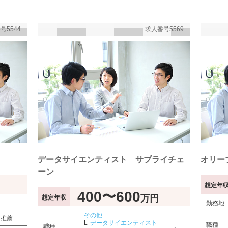
号5544
求人番号5569
データサイエンティスト サプライチェ
オリー
ーン
想定年
400〜600
万円
想定年収
勤務地
その他
 推薦
データサイエンティスト
職種
職種