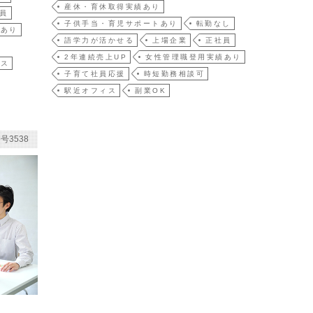
産休・育休取得実績あり
員
子供手当・育児サポートあり
転勤なし
績あり
語学力が活かせる
上場企業
正社員
2年連続売上UP
女性管理職登用実績あり
ィス
子育て社員応援
時短勤務相談可
駅近オフィス
副業OK
号3538