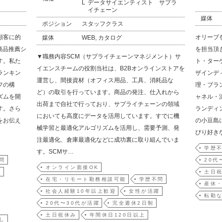
データサイエンティスト サプラ
イチェーン
媒体
ポジション
スタッフクラス
顧客に的
オリーブ
媒体
WEB, カタログ
商品推薦シ
を担当頂
▼職務内容SCM（サプライチェーンマネジメント）サ
す。私た
ト・ター
イエンスチームの役割当社は、B2Bオンラインストアを
ランキン
ザインデ
運営し、間接資材（オフィス用品、工具、消耗品な
フの構
理・ブラ
ど）の取引を行っています。商品の発注、仕入れから
ズムを開
ャネル・
出荷まで自社で行っており、サプライチェーンの領域
す。さら
ランディ
においても高度にデータを活用しています。すでに機
をお伝え
の小豆島
械学習と最適化アルゴリズムを活用し、需要予測、発
びり好き
注最適化、倉庫最適化などに成功裏に取り組んでいま
学歴
す。SCMサ…
問
20代
オンライン面接OK
躍
土日
在宅・リモート勤務相談可能
学歴不問
産休
社会人経験10年以上歓迎
女性が活躍
転勤
20代〜30代が活躍
完全週休2日制
土日祝休み
年間休日120日以上
し