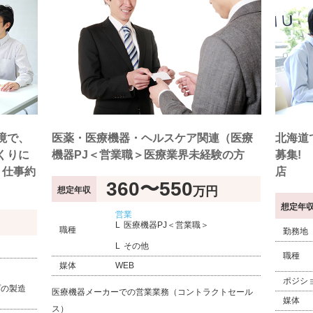
境で、
医薬・医療機器・ヘルスケア関連（医療
北海道
くりに
機器PJ＜営業職＞医療業界未経験の方
募集!
り仕事約
店
360〜550
万円
想定年収
想定年
営業
医療機器PJ＜営業職＞
職種
勤務地
その他
職種
媒体
WEB
ポジシ
プの製造
医療機器メーカーでの営業業務（コントラクトセール
）
媒体
ス）