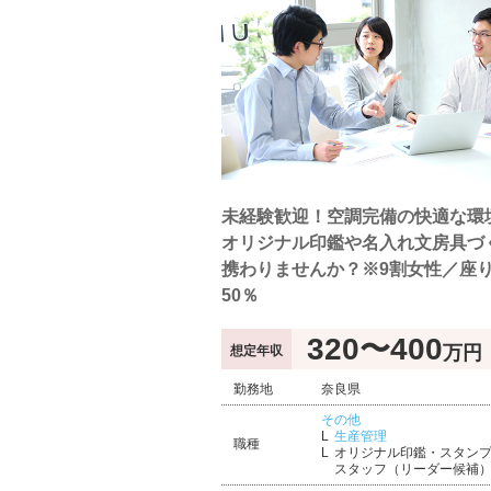
未経験歓迎！空調完備の快適な環
オリジナル印鑑や名入れ文房具づ
携わりませんか？※9割女性／座
50％
320〜400
万円
想定年収
勤務地
奈良県
その他
生産管理
職種
オリジナル印鑑・スタン
スタッフ（リーダー候補