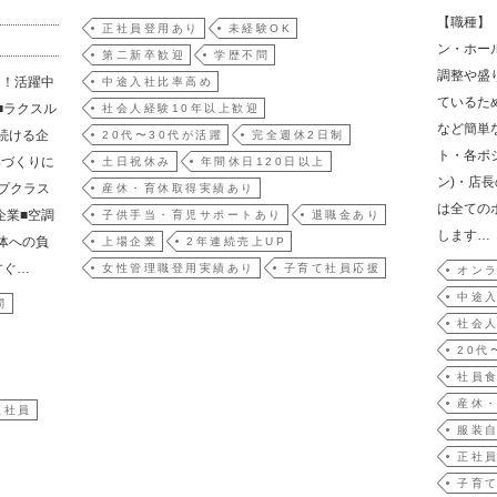
【職種】
正社員登用あり
未経験OK
ン・ホー
第二新卒歓迎
学歴不問
調整や盛
迎！活躍中
中途入社比率高め
ているた
■ラクスル
社会人経験10年以上歓迎
など簡単
続ける企
20代〜30代が活躍
完全週休2日制
ト・各ポ
具づくりに
土日祝休み
年間休日120日以上
ン)・店
ップクラス
産休・育休取得実績あり
は全ての
企業■空調
子供手当・育児サポートあり
退職金あり
します…
体への負
上場企業
2年連続売上UP
すぐ…
女性管理職登用実績あり
子育て社員応援
オンラ
中途
問
社会人
20代
社員
産休
正社員
服装
正社
子育