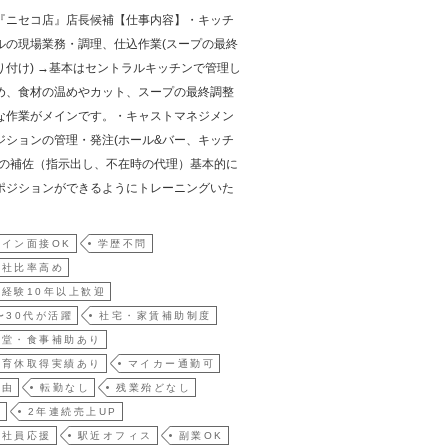
『ニセコ店』店長候補【仕事内容】・キッチ
ルの現場業務・調理、仕込作業(スープの最終
り付け) →基本はセントラルキッチンで管理し
め、食材の温めやカット、スープの最終調整
な作業がメインです。・キャストマネジメン
ジションの管理・発注(ホール&バー、キッチ
長の補佐（指示出し、不在時の代理）基本的に
ポジションができるようにトレーニングいた
イン面接OK
学歴不問
入社比率高め
経験10年以上歓迎
〜30代が活躍
社宅・家賃補助制度
食堂・食事補助あり
・育休取得実績あり
マイカー通勤可
自由
転勤なし
残業殆どなし
員
2年連続売上UP
て社員応援
駅近オフィス
副業OK