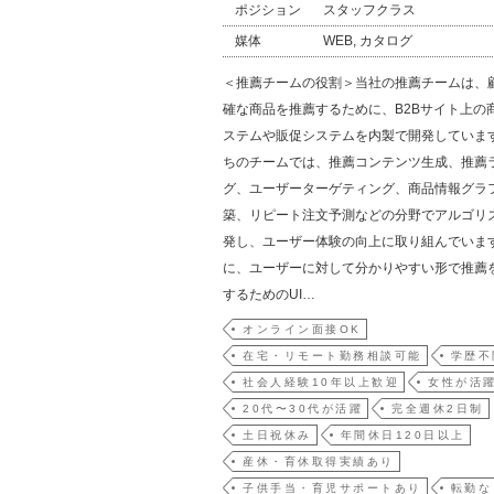
ポジション
スタッフクラス
媒体
WEB, カタログ
＜推薦チームの役割＞当社の推薦チームは、
確な商品を推薦するために、B2Bサイト上の
ステムや販促システムを内製で開発していま
ちのチームでは、推薦コンテンツ生成、推薦
グ、ユーザーターゲティング、商品情報グラ
築、リピート注文予測などの分野でアルゴリ
発し、ユーザー体験の向上に取り組んでいま
に、ユーザーに対して分かりやすい形で推薦
するためのUI…
オンライン面接OK
在宅・リモート勤務相談可能
学歴不
社会人経験10年以上歓迎
女性が活
20代〜30代が活躍
完全週休2日制
土日祝休み
年間休日120日以上
産休・育休取得実績あり
子供手当・育児サポートあり
転勤な