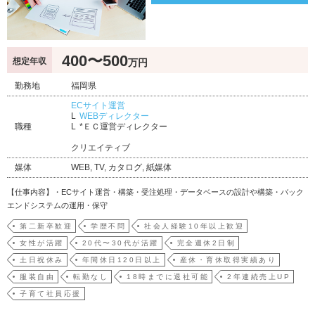
400〜500
想定年収
万円
勤務地
福岡県
ECサイト運営
WEBディレクター
職種
*ＥＣ運営ディレクター
クリエイティブ
媒体
WEB, TV, カタログ, 紙媒体
【仕事内容】・ECサイト運営・構築・受注処理・データベースの設計や構築・バック
エンドシステムの運用・保守
第二新卒歓迎
学歴不問
社会人経験10年以上歓迎
女性が活躍
20代〜30代が活躍
完全週休2日制
土日祝休み
年間休日120日以上
産休・育休取得実績あり
服装自由
転勤なし
18時までに退社可能
2年連続売上UP
子育て社員応援