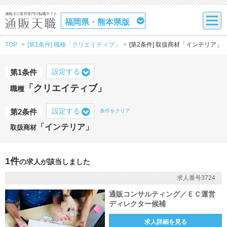
福岡県・熊本県版
TOP
[第1条件] 職種「クリエイティブ」
[第2条件] 取扱商材「インテリア」
設定する
第1条件
「クリエイティブ」
職種
設定する
第2条件
条件をクリア
「インテリア」
取扱商材
1件
の求人が該当しました
求人番号3724
通販コンサルティング／ＥＣ運営
ディレクター候補
求人詳細を見る