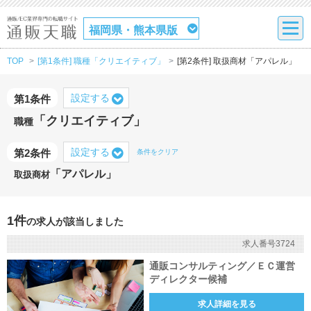
福岡県・熊本県版
TOP
[第1条件] 職種「クリエイティブ」
[第2条件] 取扱商材「アパレル」
設定する
第1条件
「クリエイティブ」
職種
設定する
第2条件
条件をクリア
「アパレル」
取扱商材
1件
の求人が該当しました
求人番号3724
通販コンサルティング／ＥＣ運営
ディレクター候補
求人詳細を見る