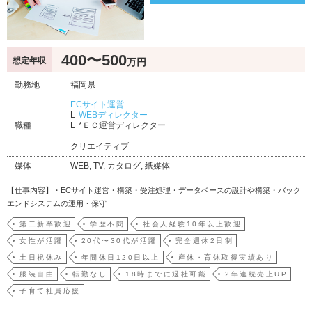
400〜500
想定年収
万円
勤務地
福岡県
ECサイト運営
WEBディレクター
職種
*ＥＣ運営ディレクター
クリエイティブ
媒体
WEB, TV, カタログ, 紙媒体
【仕事内容】・ECサイト運営・構築・受注処理・データベースの設計や構築・バック
エンドシステムの運用・保守
第二新卒歓迎
学歴不問
社会人経験10年以上歓迎
女性が活躍
20代〜30代が活躍
完全週休2日制
土日祝休み
年間休日120日以上
産休・育休取得実績あり
服装自由
転勤なし
18時までに退社可能
2年連続売上UP
子育て社員応援