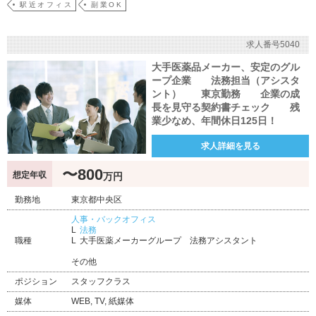
駅近オフィス
副業OK
求人番号5040
大手医薬品メーカー、安定のグル
ープ企業 法務担当（アシスタ
ント） 東京勤務 企業の成
長を見守る契約書チェック 残
業少なめ、年間休日125日！
求人詳細を見る
〜800
想定年収
万円
勤務地
東京都中央区
人事・バックオフィス
法務
職種
大手医薬メーカーグループ 法務アシスタント
その他
ポジション
スタッフクラス
媒体
WEB, TV, 紙媒体