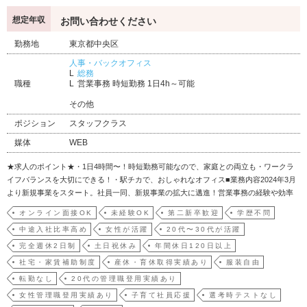
想定年収
お問い合わせください
勤務地
東京都中央区
人事・バックオフィス
総務
職種
営業事務 時短勤務 1日4h～可能
その他
ポジション
スタッフクラス
媒体
WEB
★求人のポイント★・1日4時間〜！時短勤務可能なので、家庭との両立も・ワークラ
イフバランスを大切にできる！・駅チカで、おしゃれなオフィス■業務内容2024年3月
より新規事業をスタート。社員一同、新規事業の拡大に邁進！営業事務の経験や効率
化の視点を活かして一緒に働きませんか？・請求書の作成、経費精算、取引先データ
オンライン面接OK
未経験OK
第二新卒歓迎
学歴不問
の管理・更新・お客様からのお問い合わせ対応（メール、電話）・スプレッドシート
中途入社比率高め
女性が活躍
20代〜30代が活躍
を使ったデー…
完全週休2日制
土日祝休み
年間休日120日以上
社宅・家賃補助制度
産休・育休取得実績あり
服装自由
転勤なし
20代の管理職登用実績あり
女性管理職登用実績あり
子育て社員応援
選考時テストなし