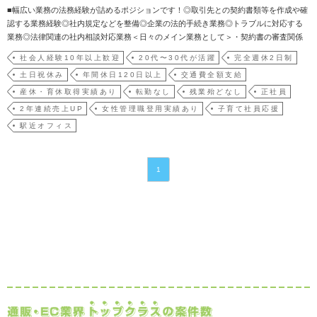
■幅広い業務の法務経験が詰めるポジションです！◎取引先との契約書類等を作成や確
認する業務経験◎社内規定などを整備◎企業の法的手続き業務◎トラブルに対応する
業務◎法律関連の社内相談対応業務＜日々のメイン業務として＞・契約書の審査関係
業務が半分以上を占めます。（月間の処理件数は15件前後）☆経験の浅い方は、最初
社会人経験10年以上歓迎
20代〜30代が活躍
完全週休2日制
はアシスタント業務から初めていただけます。（管理部での先輩社員が社内におりま
土日祝休み
年間休日120日以上
交通費全額支給
すので、いつでも…
産休・育休取得実績あり
転勤なし
残業殆どなし
正社員
2年連続売上UP
女性管理職登用実績あり
子育て社員応援
駅近オフィス
1