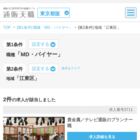
東京都版
TOP
[第1条件] 職種「MD・バイヤー」
[第2条件] 地域「江東区」
設定する
第1条件
「MD・バイヤー」
職種
設定する
第2条件
条件をクリア
「江東区」
地域
2件
の求人が該当しました
求人番号3711
貴金属／テレビ通販のプランナー
職
求人詳細を見る