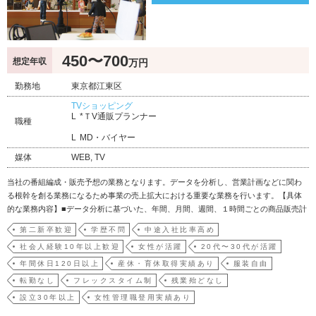
450〜700
想定年収
万円
勤務地
東京都江東区
TVショッピング
*ＴV通販プランナー
職種
MD・バイヤー
媒体
WEB, TV
当社の番組編成・販売予想の業務となります。データを分析し、営業計画などに関わ
る根幹を創る業務になるため事業の売上拡大における重要な業務を行います。【具体
的な業務内容】■データ分析に基づいた、年間、月間、週間、１時間ごとの商品販売計
画の立案、実施■新商品販売計画の立案、既存商品販売計画の拡販■在庫管理（在庫回
第二新卒歓迎
学歴不問
中途入社比率高め
転率の把握）、追加発注等■売上予測、分析
社会人経験10年以上歓迎
女性が活躍
20代〜30代が活躍
年間休日120日以上
産休・育休取得実績あり
服装自由
転勤なし
フレックスタイム制
残業殆どなし
設立30年以上
女性管理職登用実績あり