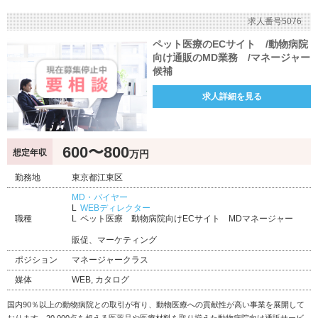
求人番号5076
ペット医療のECサイト /動物病院
向け通販のMD業務 /マネージャー
候補
求人詳細を見る
600〜800
想定年収
万円
勤務地
東京都江東区
MD・バイヤー
WEBディレクター
職種
ペット医療 動物病院向けECサイト MDマネージャー
販促、マーケティング
ポジション
マネージャークラス
媒体
WEB, カタログ
国内90％以上の動物病院との取引が有り、動物医療への貢献性が高い事業を展開して
おります。20,000点を超える医薬品や医療材料を取り揃えた動物病院向け通販サービ