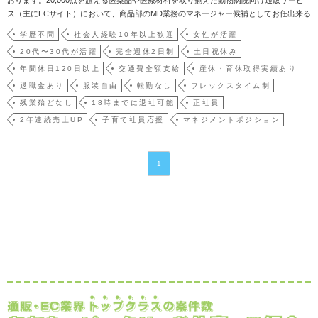
ス（主にECサイト）において、商品部のMD業務のマネージャー候補としてお任出来る
方の募集です。■主な業務内容：・チームマネジメント ・事業推進と損益管理 ・商
学歴不問
社会人経験10年以上歓迎
女性が活躍
品販売戦略の立案と実行 ・仕入先メーカーとの関係構築 ・新しい商品の仕入れ
20代〜30代が活躍
完全週休2日制
土日祝休み
（メーカ…
年間休日120日以上
交通費全額支給
産休・育休取得実績あり
退職金あり
服装自由
転勤なし
フレックスタイム制
残業殆どなし
18時までに退社可能
正社員
2年連続売上UP
子育て社員応援
マネジメントポジション
1