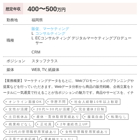
400〜500
想定年収
万円
勤務地
福岡県
販促、マーケティング
コンサルティング
ECコンサルティング デジタルマーケティングプロデュー
職種
サー
CRM
ポジション
スタッフクラス
媒体
WEB, TV, 紙媒体
【業務概要】マーケティングデータをもとに、Webプロモーションのプランニングや
提案などを行っていただきます。Webデータ分析から商品の販売戦略、企画立案をト
ータルに一気通貫で行えることが当ポジションの魅力です。商品やサービスを、イチ
から育てていくことが可能で、化粧品、健康食品、大手製薬会社、大手スポーツメー
オンライン面接OK
学歴不問
社会人経験10年以上歓迎
カー、大手飲料メーカー、次世代ロボット開発支援、スポーツジム、住宅メーカー、
女性が活躍
20代〜30代が活躍
完全週休2日制
ペットサプリ等、…
土日祝休み
産休・育休取得実績あり
服装自由
転勤なし
残業殆どなし
正社員
2年連続売上UP
20代の管理職登用実績あり
女性管理職登用実績あり
子育て社員応援
選考時テストなし