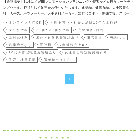
【業務概要】BtoBにてWEBプロモーションプランニングや提案などを行うマーケティ
ングセールス担当として業務をお任せいたします。化粧品、健康食品、大手製薬会
社、大手スポーツメーカー、大手飲料メーカー、次世代ロボット開発支援、スポーツ
ジム、住宅メーカー、ペットサプリ等、さまざまな商品のWEBプロモーションを担当
オンライン面接OK
学歴不問
社会人経験10年以上歓迎
いただきます。商品のブランディングから、データ分析をもとにした販売戦略やWEB
女性が活躍
20代〜30代が活躍
完全週休2日制
プロモーショ…
土日祝休み
産休・育休取得実績あり
服装自由
転勤なし
残業殆どなし
正社員
2年連続売上UP
20代の管理職登用実績あり
女性管理職登用実績あり
子育て社員応援
選考時テストなし
1