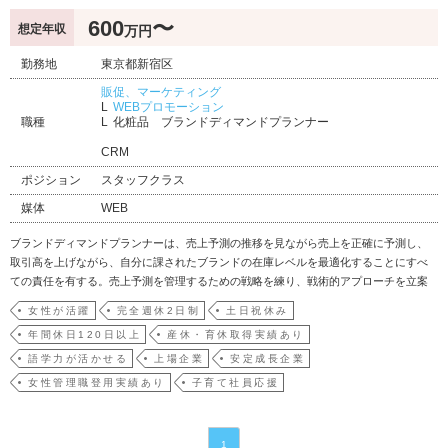
600
〜
想定年収
万円
勤務地
東京都新宿区
販促、マーケティング
WEBプロモーション
職種
化粧品 ブランドディマンドプランナー
CRM
ポジション
スタッフクラス
媒体
WEB
ブランドディマンドプランナーは、売上予測の推移を見ながら売上を正確に予測し、
取引高を上げながら、自分に課されたブランドの在庫レベルを最適化することにすべ
ての責任を有する。売上予測を管理するための戦略を練り、戦術的アプローチを立案
し、なおかつKPI達成とビジネス成果を実現するためにマーケティング、経理、営業等
女性が活躍
完全週休2日制
土日祝休み
の他部門と積極的に関与する
年間休日120日以上
産休・育休取得実績あり
語学力が活かせる
上場企業
安定成長企業
女性管理職登用実績あり
子育て社員応援
1