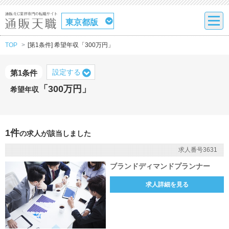
東京都版
TOP
[第1条件] 希望年収「300万円」
設定する
第1条件
「300万円」
希望年収
1件
の求人が該当しました
求人番号3631
ブランドディマンドプランナー
求人詳細を見る