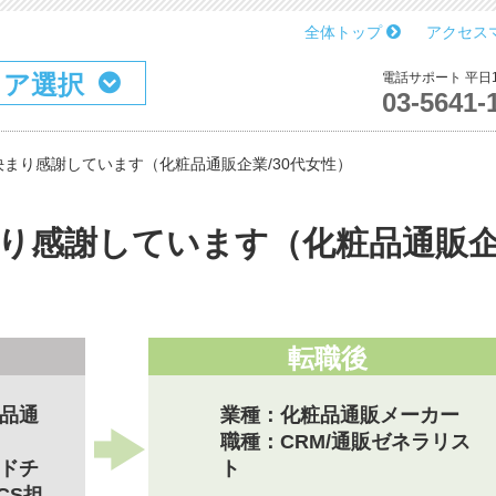
全体トップ
アクセス
リア選択
電話サポート 平日10
03-5641-
まり感謝しています（化粧品通販企業/30代女性）
り感謝しています（化粧品通販
転職後
品通
業種：化粧品通販メーカー
職種：CRM/通販ゼネラリス
ドチ
ト
CS担