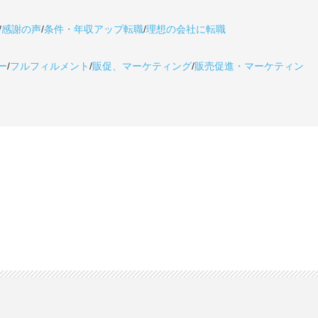
/
感謝の声
/
条件・年収アップ転職
/
理想の会社に転職
ー
/
フルフィルメント
/
販促、マーケティング
/
販売促進・マーケティン