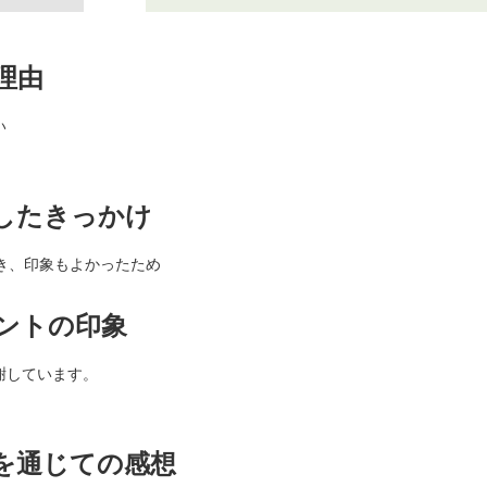
理由
い
したきっかけ
き、印象もよかったため
ントの印象
謝しています。
を通じての感想