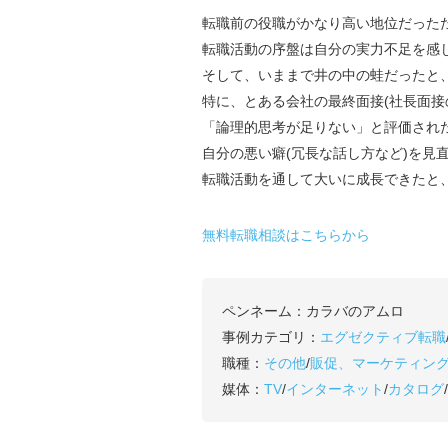
転職前の役職がかなり高い地位だった
転職活動の序盤は自分の実力不足を感
そして、いままで井の中の蛙だったと
特に、とある会社の最終面接(社長面接
「論理的思考が足りない」と評価され
自分の悪い癖(冗長な話し方など)を見
転職活動を通して大いに成長できたと
無料転職相談はこちらから
ペンネーム：
カラバのアムロ
事例カテゴリ：
エグゼクティブ転職
職種：
その他
/
販促、マーケティン
媒体：
TV
/
インターネット
/
カタログ
/