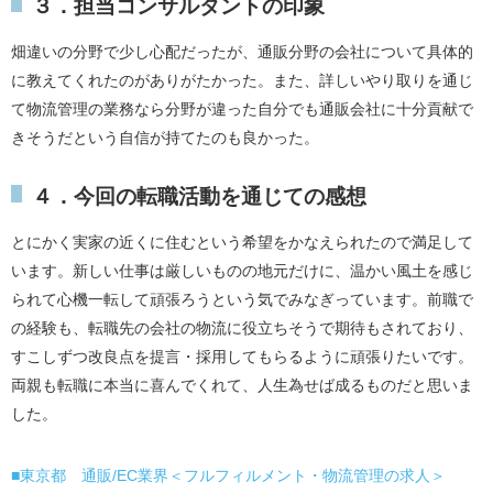
３．担当コンサルタントの印象
畑違いの分野で少し心配だったが、通販分野の会社について具体的
に教えてくれたのがありがたかった。また、詳しいやり取りを通じ
て物流管理の業務なら分野が違った自分でも通販会社に十分貢献で
きそうだという自信が持てたのも良かった。
４．今回の転職活動を通じての感想
とにかく実家の近くに住むという希望をかなえられたので満足して
います。新しい仕事は厳しいものの地元だけに、温かい風土を感じ
られて心機一転して頑張ろうという気でみなぎっています。前職で
の経験も、転職先の会社の物流に役立ちそうで期待もされており、
すこしずつ改良点を提言・採用してもらるように頑張りたいです。
両親も転職に本当に喜んでくれて、人生為せば成るものだと思いま
した。
■東京都 通販/EC業界＜フルフィルメント・物流管理の求人＞