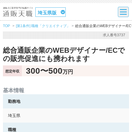
埼玉県版
TOP
[第1条件] 職種「クリエイティブ」
総合通販企業のWEBデザイナー/E
求人番号3737
総合通販企業のWEBデザイナー/ECで
の販売促進にも携われます
300〜500
万円
想定年収
基本情報
勤務地
埼玉県
職種