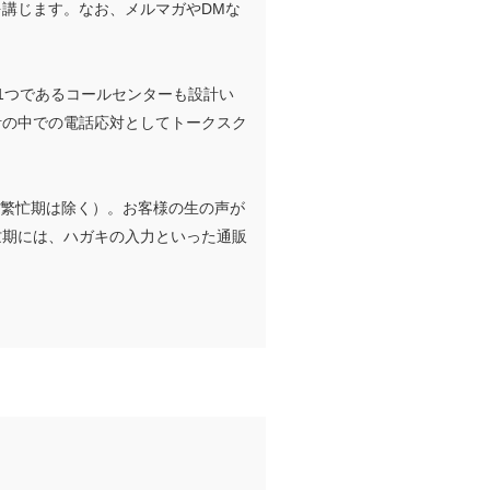
講じます。なお、メルマガやDMな
1つであるコールセンターも設計い
計の中での電話応対としてトークスク
る繁忙期は除く）。お客様の生の声が
忙期には、ハガキの入力といった通販
。