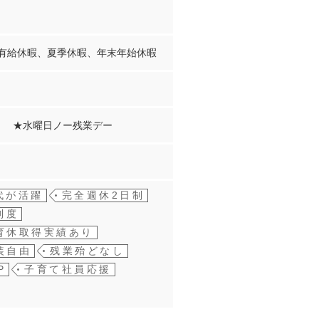
次有給休暇、夏季休暇、年末年始休暇
内。 ★水曜日ノー残業デー
0代が活躍
完全週休2日制
制度
育休取得実績あり
装自由
残業殆どなし
P
子育て社員応援