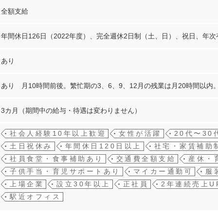
全額支給
年間休日126日（2022年度）、完全週休2日制（土、日）、祝日、年
あり
あり 月10時間前後。繁忙期の3、6、9、12月の残業は月20時間以
3カ月（期間中の給与・待遇は変わりません）
社会人経験10年以上歓迎
女性が活躍
20代〜3
土日祝休み
年間休日120日以上
社宅・家賃補助
社員食堂・食事補助あり
交通費全額支給
産休・
子供手当・育児サポートあり
マイカー通勤可
服
上場企業
設立30年以上
正社員
2年連続売上U
駅近オフィス