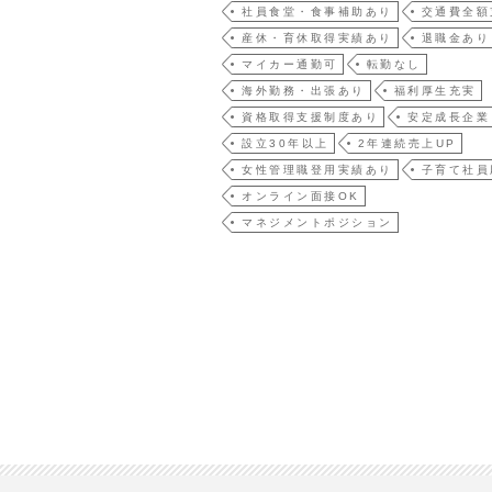
社員食堂・食事補助あり
交通費全額
産休・育休取得実績あり
退職金あり
マイカー通勤可
転勤なし
海外勤務・出張あり
福利厚生充実
資格取得支援制度あり
安定成長企業
設立30年以上
2年連続売上UP
女性管理職登用実績あり
子育て社員
オンライン面接OK
マネジメントポジション