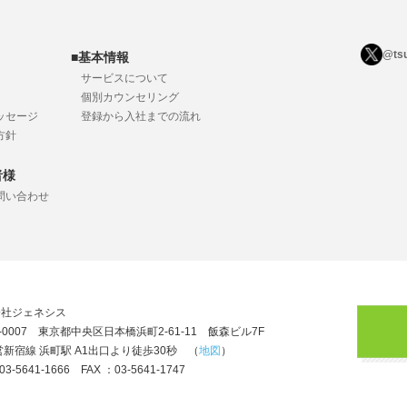
@ts
■基本情報
サービスについて
個別カウンセリング
ッセージ
登録から入社までの流れ
方針
者様
問い合わせ
会社ジェネシス
3-0007 東京都中央区日本橋浜町2-61-11 飯森ビル7F
新宿線 浜町駅 A1出口より徒歩30秒 （
地図
）
03-5641-1666 FAX ：03-5641-1747