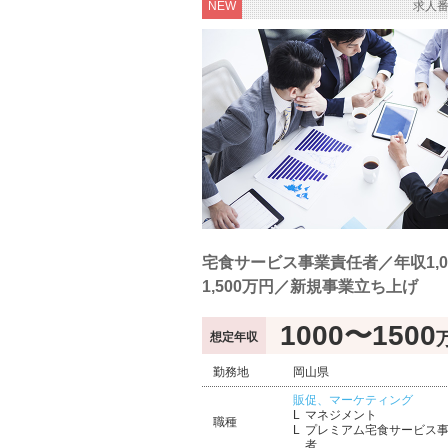
NEW
求人番
宅食サービス事業責任者／年収1,0
1,500万円／新規事業立ち上げ
1000〜1500
想定年収
勤務地
岡山県
販促、マーケティング
マネジメント
職種
プレミアム宅食サービス
者