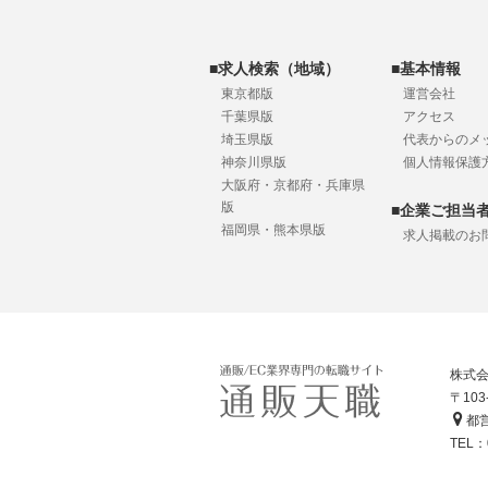
■求人検索（地域）
■基本情報
東京都版
運営会社
千葉県版
アクセス
埼玉県版
代表からのメ
神奈川県版
個人情報保護
大阪府・京都府・兵庫県
版
■企業ご担当
福岡県・熊本県版
求人掲載のお
株式
〒10
都営
TEL：