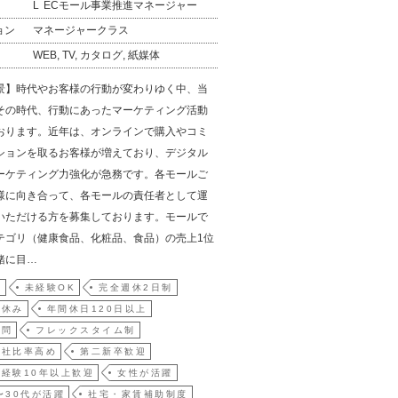
ECモール事業推進マネージャー
ョン
マネージャークラス
WEB, TV, カタログ, 紙媒体
景】時代やお客様の行動が変わりゆく中、当
その時代、行動にあったマーケティング活動
おります。近年は、オンラインで購入やコミ
ションを取るお客様が増えており、デジタル
ーケティング力強化が急務です。各モールご
様に向き合って、各モールの責任者として運
いただける方を募集しております。モールで
テゴリ（健康食品、化粧品、食品）の売上1位
緒に目…
員
未経験OK
完全週休2日制
祝休み
年間休日120日以上
不問
フレックスタイム制
入社比率高め
第二新卒歓迎
経験10年以上歓迎
女性が活躍
〜30代が活躍
社宅・家賃補助制度