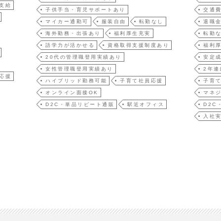
支給
子供手当・育児サポートあり
交通
マイカー通勤可
服装自由
転勤なし
退職
海外勤務・出張あり
福利厚生充実
転勤
語学力が活かせる
資格取得支援制度あり
福利
20代の管理職登用実績あり
安定
女性管理職登用実績あり
2年連
応援
ハイブリッド勤務可能
子育て社員応援
子育
オンライン面接OK
マネ
D2C・単品リピート通販
駅近オフィス
D2C
入社