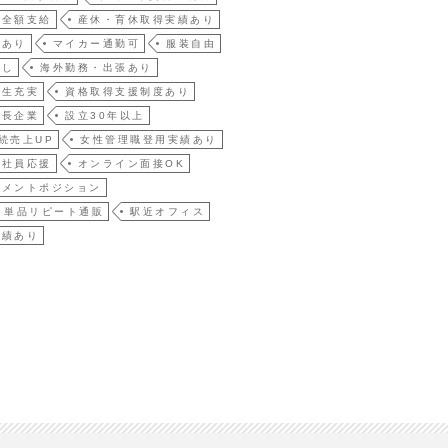
費全額支給
産休・育休取得実績あり
金あり
マイカー通勤可
服装自由
なし
海外勤務・出張あり
厚生充実
資格取得支援制度あり
成長企業
設立30年以上
続売上UP
女性管理職登用実績あり
て社員応援
オンライン面接OK
ジメントポジション
・単品リピート通販
駅近オフィス
実績あり