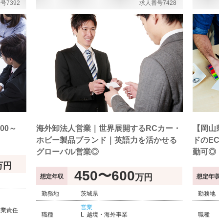
号7392
求人番号7428
00～
海外卸法人営業｜世界展開するRCカー・
【岡山
ホビー製品ブランド｜英語力を活かせる
ドのE
グローバル営業◎
勤可◎
万円
450〜600
万円
想定年収
想定年
勤務地
茨城県
勤務地
営業
事業責任
職種
越境・海外事業
職種