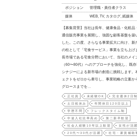
ポジション
管理職・責任者クラス
媒体
WEB, TV, カタログ, 紙媒体
【募集背景】当社は長年、健康食品・化粧品
通信販売事業を展開し、強固な顧客基盤を築
した。この度、さらなる事業拡大に向け、新
の柱として「宅食サービス」事業を立ち上げ
長市場である宅食分野において、当社のメイ
（60〜80代）へのアプローチを強化し、既
シナジーによる新市場の創造に挑戦します。
ェクトをゼロから牽引し、事業戦略の立案か
グロースまでを…
正社員
未経験OK
完全週休2日
土日祝休み
年間休日120日以上
学歴不問
フレックスタイム制
中途入社比率高め
第二新卒歓迎
社会人経験10年以上歓迎
女性が活
20代〜30代が活躍
社宅・家賃補助