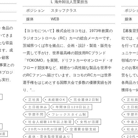
海外卸法人営業担当
ポジション
スタッフクラス
ポジシ
媒体
WEB
媒体
・食品の
【ヨコモについて】株式会社ヨコモは、1973年創業の
【募集背
いてきま
ラジオコントロール（RC）カーの総合メーカーです。
社では、
たな収益
茨城県つくば市を拠点に、企画・設計・製造・販売を
を行って
ます。成
一貫して手がけ、世界最高峰の競技用RCブランド
ュニケー
ン顧客
「YOKOMO」を展開。ドリフトカーやオンロード・オ
領域のマ
存事業との
フロード競技車など、精密かつ高性能な製品を世界中
とのお客
本プロジ
のRCファンへ届けています。ヨコモのRCカーは世界
営をして
ら実行、
選手権をはじめとする国際大会で多数の優勝実績を誇
各商品カ
り、“…
獲得を一
制
正社員
未経験OK
完全週休2日制
正社
土日祝休み
年間休日120日以上
土日
学歴不問
フレックスタイム制
学歴
社会人経験10年以上歓迎
女性が活躍
中途
躍
20代〜30代が活躍
交通費全額支給
社会人
制度
産休・育休取得実績あり
20代