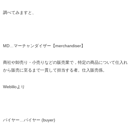
調べてみますと、
MD…マーチャンダイザー【merchandiser】
商社や卸売り・小売りなどの販売業で，特定の商品について仕入れ
から販売に至るまで一貫して担当する者。仕入販売係。
Webliloより
バイヤー…バイヤー (buyer)