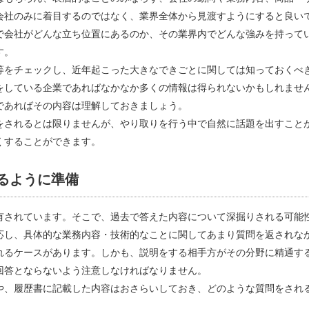
会社のみに着目するのではなく、業界全体から見渡すようにすると良い
で会社がどんな立ち位置にあるのか、その業界内でどんな強みを持って
す。
等をチェックし、近年起こった大きなできごとに関しては知っておくべ
をしている企業であればなかなか多くの情報は得られないかもしれませ
であればその内容は理解しておきましょう。
をされるとは限りませんが、やり取りを行う中で自然に話題を出すこと
くすることができます。
るように準備
有されています。そこで、過去で答えた内容について深掘りされる可能
応し、具体的な業務内容・技術的なことに関してあまり質問を返されな
れるケースがあります。しかも、説明をする相手方がその分野に精通す
回答とならないよう注意しなければなりません。
や、履歴書に記載した内容はおさらいしておき、どのような質問をされ