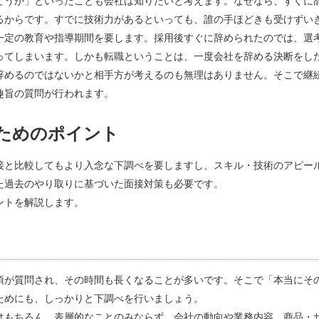
どうか」といったことも会社は知りたいと考えます。なぜなら、すぐに
るからです。すでに技術力があるといっても、誰の手ほどきも受けずい
一定の教育や指導期間を要します。採用後すぐに辞められたのでは、選
ってしまいます。しかも転職ということは、一度会社を辞める決断をし
辞めるのではないかと相手方が考えるのも無理はありません。そこで継
趣旨の質問が行われます。
ためのポイント
接と比較してもより入念な下調べを要しますし、スキル・技術のアピー
た過去のやり取りに基づいた面接対策も必要です。
ントを解説します。
項が質問され、その時間も長くなることが多いです。そこで「本当にそ
ためにも、しっかりと下調べを行いましょう。
はもちろん、表層的なことのみならず、会社の動向や業務内容、商品・