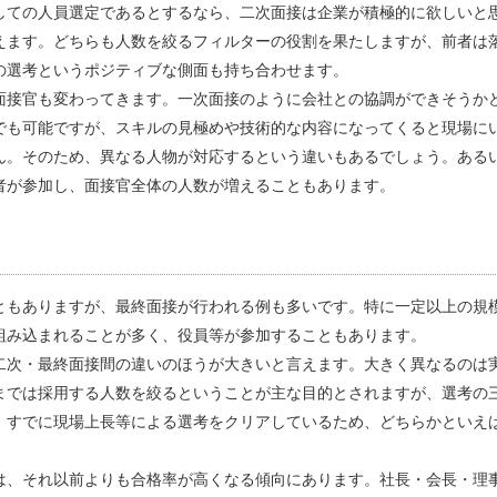
しての人員選定であるとするなら、二次面接は企業が積極的に欲しいと
えます。どちらも人数を絞るフィルターの役割を果たしますが、前者は
の選考というポジティブな側面も持ち合わせます。
面接官も変わってきます。一次面接のように会社との協調ができそうか
でも可能ですが、スキルの見極めや技術的な内容になってくると現場に
ん。そのため、異なる人物が対応するという違いもあるでしょう。ある
者が参加し、面接官全体の人数が増えることもあります。
ともありますが、最終面接が行われる例も多いです。特に一定以上の規
組み込まれることが多く、役員等が参加することもあります。
二次・最終面接間の違いのほうが大きいと言えます。大きく異なるのは
までは採用する人数を絞るということが主な目的とされますが、選考の
、すでに現場上長等による選考をクリアしているため、どちらかといえ
は、それ以前よりも合格率が高くなる傾向にあります。社長・会長・理