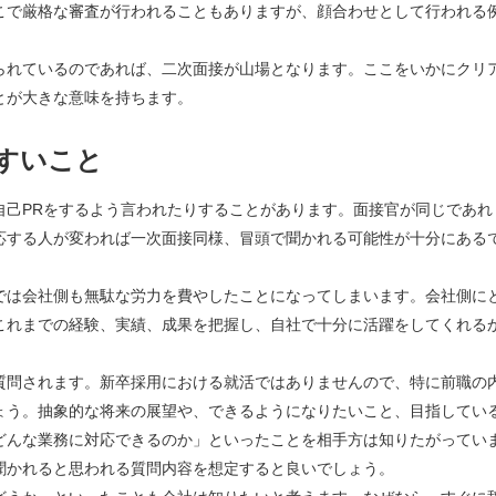
こで厳格な審査が行われることもありますが、顔合わせとして行われる
られているのであれば、二次面接が山場となります。ここをいかにクリ
とが大きな意味を持ちます。
すいこと
自己PRをするよう言われたりすることがあります。面接官が同じであれ
応する人が変われば一次面接同様、冒頭で聞かれる可能性が十分にある
では会社側も無駄な労力を費やしたことになってしまいます。会社側に
これまでの経験、実績、成果を把握し、自社で十分に活躍をしてくれる
質問されます。新卒採用における就活ではありませんので、特に前職の
ょう。抽象的な将来の展望や、できるようになりたいこと、目指してい
どんな業務に対応できるのか」といったことを相手方は知りたがってい
聞かれると思われる質問内容を想定すると良いでしょう。