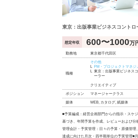
東京：出版事業ビジネスコントロ
600〜1000
万
想定年収
勤務地
東京都千代田区
その他
PM・プロジェクトマネジ
東京：出版事業ビジネス
職種
ーラー
クリエイティブ
ポジション
マネージャークラス
媒体
WEB, カタログ, 紙媒体
■予算編成：経営企画部門からの指示・スケ
基づき、年間予算を作成、レビューおよび分
管理会計・予実管理：日々の予算・原価管理
達成に向けた月次・四半期単位の予実管理■