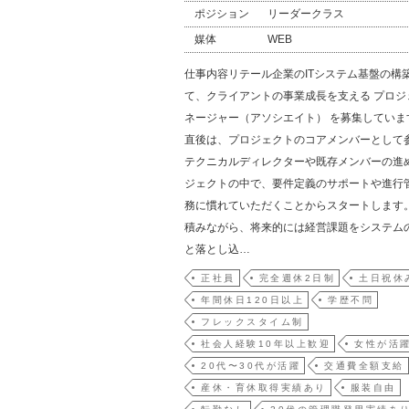
ポジション
リーダークラス
媒体
WEB
仕事内容リテール企業のITシステム基盤の構
て、クライアントの事業成長を支える プロジ
ネージャー（アソシエイト） を募集していま
直後は、プロジェクトのコアメンバーとして
テクニカルディレクターや既存メンバーの進
ジェクトの中で、要件定義のサポートや進行
務に慣れていただくことからスタートします
積みながら、将来的には経営課題をシステム
と落とし込…
正社員
完全週休2日制
土日祝休
年間休日120日以上
学歴不問
フレックスタイム制
社会人経験10年以上歓迎
女性が活
20代〜30代が活躍
交通費全額支給
産休・育休取得実績あり
服装自由