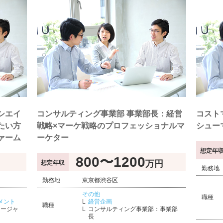
シエイ
コンサルティング事業部 事業部長：経営
コスト
たい方
戦略×マーケ戦略のプロフェッショナルマ
シュー
ァーム
ーケター
想定年
800〜1200
万円
想定年収
勤務地
勤務地
東京都渋谷区
その他
職種
メント
経営企画
職種
ネージャ
コンサルティング事業部：事業部
長