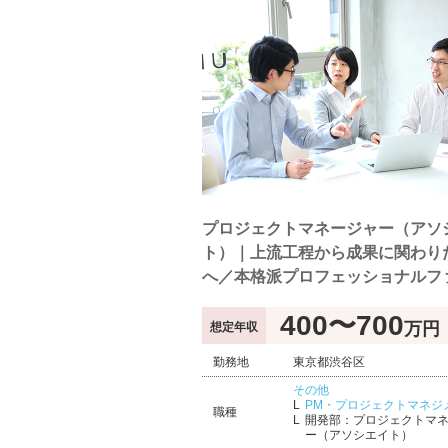
プロジェクトマネージャー（アソ
ト）｜上流工程から成果に関わり
へ／本格派プロフェッショナルフ
400〜700
万円
想定年収
勤務地
東京都渋谷区
その他
PM・プロジェクトマネジ
職種
開発部：プロジェクトマ
ー（アソシエイト）