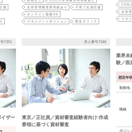
り
転勤なし
20代の管理職登用実績あり
20代
応援
女性管理職登用実績あり
子育て社員応援
女性
オンライン面接OK
マネ
ス
マネジメントポジション
駅近オフィス
号7351
求人番号7346
業界未
験／医
想定年
勤務地
職種
バイザー
東京／正社員／資材審査経験者向け:作成
要領に基づく資材審査
ポジシ