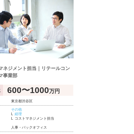
マネジメント担当｜リテールコン
マ事業部
600〜1000
万円
収
東京都渋谷区
その他
経理
コストマネジメント担当
人事・バックオフィス