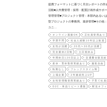
提携フォーマットに基づく月次レポートの作
活動■人件費管理：採用・配置計画作成サポ
管理管理■プロジェクト管理：本部内あるい
型プロジェクトの事務局、進捗管理■その他
ユニ…
オンライン面接OK
正社員登用あり
学歴不問
社会人経験10年以上歓迎
女性が活躍
20代〜30代が活躍
完全週休2日制
土日祝休み
年間休日120日以上
交通費全額支給
産休・育休取得実績あり
服装自由
転勤なし
フレックスタイム制
上場企業
2年連続売上UP
女性管理職登用実績あり
子育て社員
D2C・単品リピート通販
駅近オフ