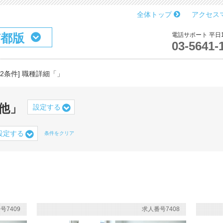
全体トップ
アクセス
京都版
電話サポート 平日10
03-5641-
第2条件] 職種詳細「」
他」
設定する
設定する
条件をクリア
号7409
求人番号7408