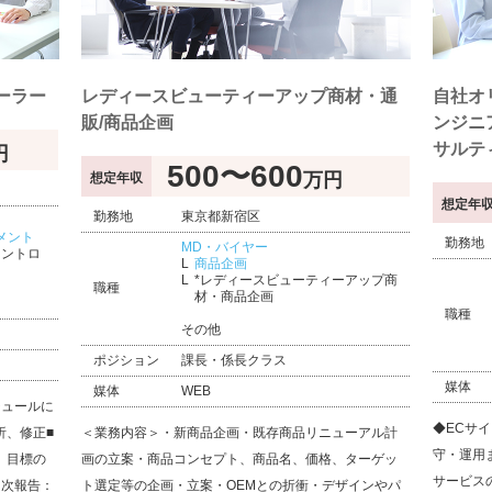
ーラー
レディースビューティーアップ商材・通
自社オ
販/商品企画
ンジニ
サルテ
円
500〜600
万円
想定年収
想定年
勤務地
東京都新宿区
メント
勤務地
MD・バイヤー
コントロ
商品企画
*レディースビューティーアップ商
職種
材・商品企画
職種
その他
ポジション
課長・係長クラス
媒体
媒体
WEB
ジュールに
◆ECサ
析、修正■
＜業務内容＞・新商品企画・既存商品リニューアル計
守・運用
、目標の
画の立案・商品コンセプト、商品名、価格、ターゲッ
サービス
月次報告：
ト選定等の企画・立案・OEMとの折衝・デザインやパ