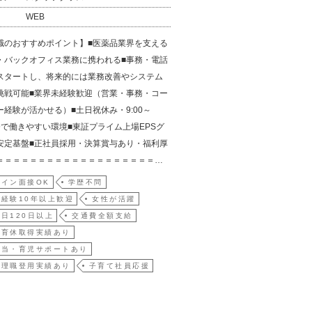
WEB
職のおすすめポイント】■医薬品業界を支える
・バックオフィス業務に携われる■事務・電話
スタートし、将来的には業務改善やシステム
挑戦可能■業界未経験歓迎（営業・事務・コー
ー経験が活かせる）■土日祝休み・9:00～
勤務で働きやすい環境■東証プライム上場EPSグ
安定基盤■正社員採用・決算賞与あり・福利厚
＝＝＝＝＝＝＝＝＝＝＝＝＝＝＝＝＝＝＝…
イン面接OK
学歴不問
経験10年以上歓迎
女性が活躍
日120日以上
交通費全額支給
・育休取得実績あり
手当・育児サポートあり
管理職登用実績あり
子育て社員応援