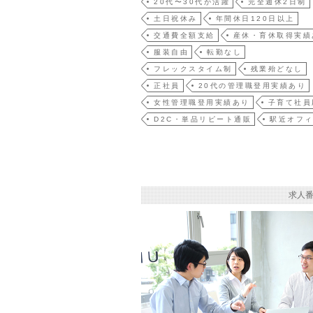
20代〜30代が活躍
完全週休2日制
土日祝休み
年間休日120日以上
交通費全額支給
産休・育休取得実績
服装自由
転勤なし
フレックスタイム制
残業殆どなし
正社員
20代の管理職登用実績あり
女性管理職登用実績あり
子育て社員
D2C・単品リピート通販
駅近オフ
求人番