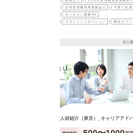
転勤なし
20代の管理職登用実績あ
女性管理職登用実績あり
子育て社員
オンライン面接OK
マネジメントポジション
駅近オフィ
求人番
人材紹介（東京）_キャリアアド
500〜1000