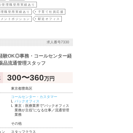
の管理職登用実績あり
管理職登用実績あり
子育て社員応援
ジメントポジション
駅近オフィス
求人番号7330
経験OK◎事務・コールセンター経
薬品流通管理スタッフ
300〜360
万円
収
東京都豊島区
コールセンター・カスタマー
バックオフィス
東京：医療業界で“バックオフィス
業務が主役”になる仕事／流通管理
業務
その他
ョン
スタッフクラス