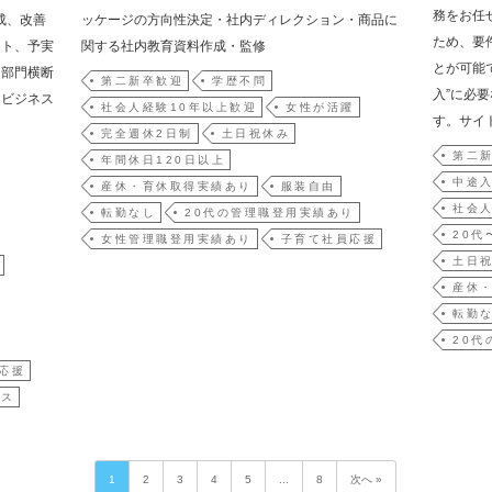
務をお任
成、改善
ッケージの方向性決定・社内ディレクション・商品に
ため、要
ート、予実
関する社内教育資料作成・監修
とが可能
は部門横断
第二新卒歓迎
学歴不問
入”に必
：ビジネス
社会人経験10年以上歓迎
女性が活躍
す。サイト
完全週休2日制
土日祝休み
第二
年間休日120日以上
中途
産休・育休取得実績あり
服装自由
社会人
転勤なし
20代の管理職登用実績あり
20代
女性管理職登用実績あり
子育て社員応援
土日
産休
転勤
20代
応援
ィス
1
2
3
4
5
...
8
次へ »