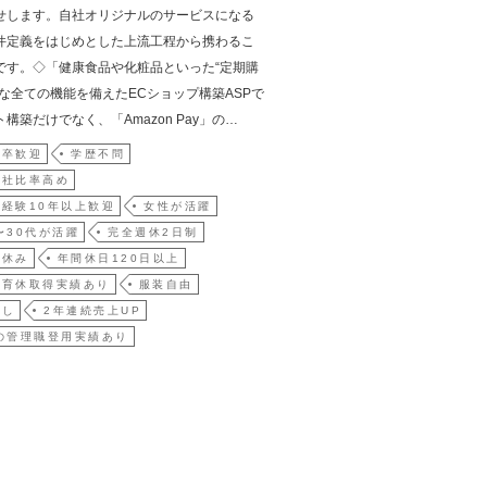
せします。自社オリジナルのサービスになる
件定義をはじめとした上流工程から携わるこ
です。◇「健康食品や化粧品といった“定期購
要な全ての機能を備えたECショップ構築ASPで
構築だけでなく、「Amazon Pay」の…
新卒歓迎
学歴不問
入社比率高め
経験10年以上歓迎
女性が活躍
〜30代が活躍
完全週休2日制
祝休み
年間休日120日以上
・育休取得実績あり
服装自由
なし
2年連続売上UP
の管理職登用実績あり