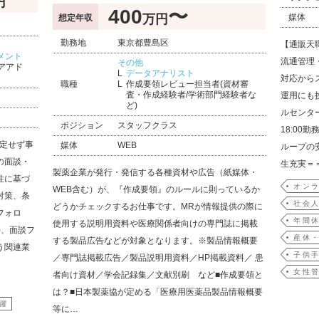
円
400
〜
万円
媒体
想定年収
勤務地
東京都豊島区
【通販天
メント
流通管理
その他
アアド
データアナリスト
対応から
職種
作成要領レビュー担当者(資材審
査・作成経験者/学術部門経験者な
運用にも
ど)
ルセンタ
ポジション
スタッフクラス
18:00
限定せず事
媒体
WEB
ループの
の面談・
生充実＝
製薬企業が発行・発信する各種資材や広告（紙媒体・
性に基づ
オンラ
WEB含む）が、『作成要領』のルールに則っているか
対策、条
社会人
どうかチェックするお仕事です。MRが情報提供の際に
フォロ
年間休
使用する説明用資料や医療関係者向けの専門誌に掲載
善、面談フ
産休
する製品広告などが対象となります。※製品情報概要
う関連業
子供
／専門誌掲載広告／製品説明用資料／HP掲載資料／ 患
女性
者向け資材／学会記録集／文献別刷 など■作成要領と
は？■日本製薬協が定める「医療用医薬品製品情報概要
躍
等に…