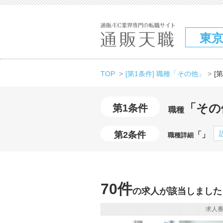
東
TOP
[第1条件] 職種「その他」
[
「その
第1条件
職種
第2条件
「」
職種詳細
70件
の求人が該当しました
求人番