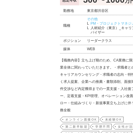
万
想定年収
勤務地
東京都渋谷区
その他
PM・プロジェクトマネジ
職種
人材紹介（東京）_キャリ
バイザー
ポジション
リーダークラス
媒体
WEB
【職務内容】立ち上げ期のため、CA業務に
業全体に関わっていただきます。・求職者と
キャリアカウンセリング・求職者の志向・特
く求人提案、企業への推薦・書類添削、面接
件交渉など内定獲得までの一貫支援・入社後
ー、定着支援・KPI管理、オペレーション改
ロー・仕組みづくり・新規事業立ち上げに伴
務全般
オンライン面接OK
未経験OK
第二新卒歓迎
学歴不問
女性が活