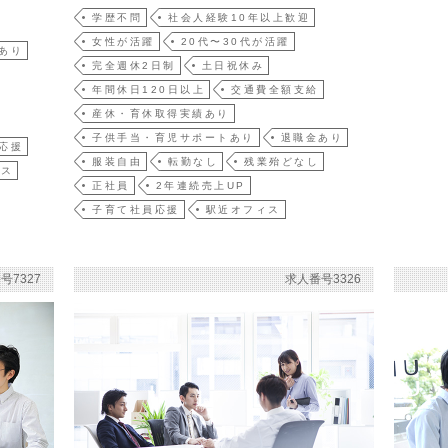
学歴不問
社会人経験10年以上歓迎
女性が活躍
20代〜30代が活躍
あり
完全週休2日制
土日祝休み
年間休日120日以上
交通費全額支給
産休・育休取得実績あり
子供手当・育児サポートあり
退職金あり
応援
服装自由
転勤なし
残業殆どなし
ィス
正社員
2年連続売上UP
子育て社員応援
駅近オフィス
号7327
求人番号3326