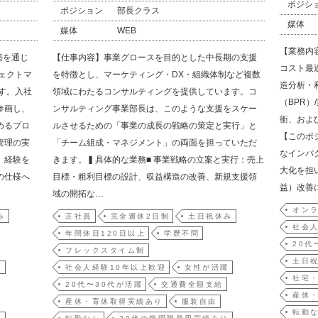
ポジシ
ポジション
部長クラス
媒体
媒体
WEB
【業務内
築を通じ
【仕事内容】事業グロースを目的とした中長期の支援
コスト最
ェクトマ
を特徴とし、マーケティング・DX・組織体制など複数
造分析・
す。入社
領域にわたるコンサルティングを提供しています。コ
（BPR
参画し、
ンサルティング事業部長は、このような支援をスケー
衝、およ
めるプロ
ルさせるための「事業の成長の戦略の策定と実行」と
【このポ
管理の実
「チーム組成・マネジメント」の両面を担っていただ
なインパ
。経験を
きます。▍具体的な業務■ 事業戦略の立案と実行：売上
大化を担
の仕様へ
目標・粗利目標の設計、収益構造の改善、新規支援領
益）改善
域の開拓な…
オンラ
み
正社員
完全週休2日制
土日祝休み
社会人
年間休日120日以上
学歴不問
20代
フレックスタイム制
土日
躍
社会人経験10年以上歓迎
女性が活躍
社宅
20代〜30代が活躍
交通費全額支給
産休
産休・育休取得実績あり
服装自由
転勤