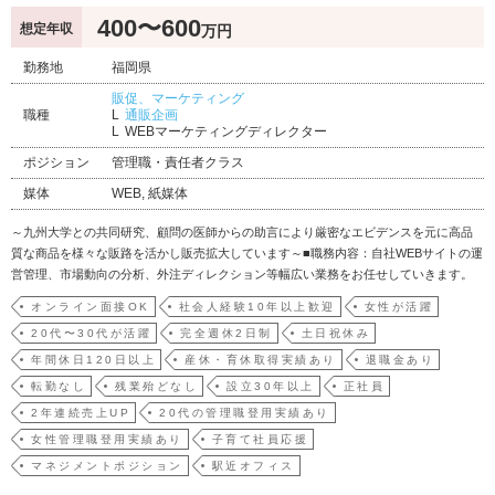
400〜600
想定年収
万円
勤務地
福岡県
販促、マーケティング
職種
通販企画
WEBマーケティングディレクター
ポジション
管理職・責任者クラス
媒体
WEB, 紙媒体
～九州大学との共同研究、顧問の医師からの助言により厳密なエビデンスを元に高品
質な商品を様々な販路を活かし販売拡大しています～■職務内容：自社WEBサイトの運
営管理、市場動向の分析、外注ディレクション等幅広い業務をお任せしていきます。
入社後まずは、商品別の客層や属性を把握いただきます。ご経験にもよりますが、入
オンライン面接OK
社会人経験10年以上歓迎
女性が活躍
社３ヶ月ほどで商品知識・会社の風土を得ていただき、3ヶ月～1年以内にはお一人で
20代〜30代が活躍
完全週休2日制
土日祝休み
業務を回してい…
年間休日120日以上
産休・育休取得実績あり
退職金あり
転勤なし
残業殆どなし
設立30年以上
正社員
2年連続売上UP
20代の管理職登用実績あり
女性管理職登用実績あり
子育て社員応援
マネジメントポジション
駅近オフィス