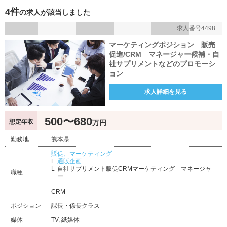
4件
の求人が該当しました
求人番号4498
マーケティングポジション 販売
促進/CRM マネージャー候補・自
社サプリメントなどのプロモーシ
ョン
求人詳細を見る
500〜680
想定年収
万円
勤務地
熊本県
販促、マーケティング
通販企画
自社サプリメント販促CRMマーケティング マネージャ
職種
ー
CRM
ポジション
課長・係長クラス
媒体
TV, 紙媒体