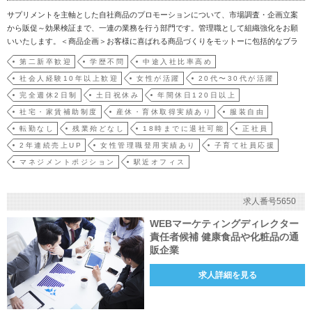
サプリメントを主軸とした自社商品のプロモーションについて、市場調査・企画立案
から販促～効果検証まで、一連の業務を行う部門です。管理職として組織強化をお願
いいたします。＜商品企画＞お客様に喜ばれる商品づくりをモットーに包括的なブラ
ンド戦略を策定・実行し、研究開発部門と連携しながらブランド力強化を図ります。
第二新卒歓迎
学歴不問
中途入社比率高め
＜プロモーション戦略立案＞TVやチラシ、Webを利用した新規顧客獲得に向けた企画
社会人経験10年以上歓迎
女性が活躍
20代〜30代が活躍
立案を行い、制作…
完全週休2日制
土日祝休み
年間休日120日以上
社宅・家賃補助制度
産休・育休取得実績あり
服装自由
転勤なし
残業殆どなし
18時までに退社可能
正社員
2年連続売上UP
女性管理職登用実績あり
子育て社員応援
マネジメントポジション
駅近オフィス
求人番号5650
WEBマーケティングディレクター
責任者候補 健康食品や化粧品の通
販企業
求人詳細を見る