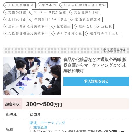
中心とした広告・販促ツールの企画立案や原稿制作など、企画業務全般に携わって頂
正社員登用あり
学歴不問
社会人経験10年以上歓迎
きます。◎広告戦略の立案（広告制作、効果検証、数字分析）◎販売企画の立案（会
女性が活躍
20代〜30代が活躍
完全週休2日制
員様向け…
土日祝休み
年間休日120日以上
交通費全額支給
産休・育休取得実績あり
服装自由
転勤なし
正社員
女性管理職登用実績あり
子育て社員応援
選考時テストなし
求人番号4284
食品や化粧品などの通販企画職 販
促企画からマーケティングまで 未
経験相談可
求人詳細を見る
300〜500
想定年収
万円
勤務地
福岡県
販促、マーケティング
通販企画
職種
食品やヘアケアなどの通販企画職 広告販促企画 WEBマー