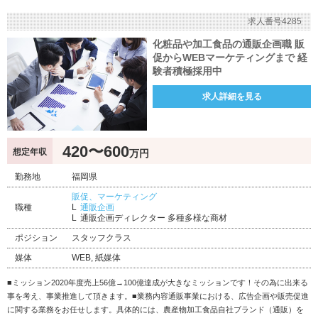
求人番号4285
化粧品や加工食品の通販企画職 販
促からWEBマーケティングまで 経
験者積極採用中
求人詳細を見る
420〜600
想定年収
万円
勤務地
福岡県
販促、マーケティング
職種
通販企画
通販企画ディレクター 多種多様な商材
ポジション
スタッフクラス
媒体
WEB, 紙媒体
■ミッション2020年度売上56億→100億達成が大きなミッションです！その為に出来る
事を考え、事業推進して頂きます。■業務内容通販事業における、広告企画や販売促進
に関する業務をお任せします。具体的には、農産物加工食品自社ブランド（通販）を