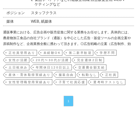
ケティングなど
ポジション
スタッフクラス
媒体
WEB, 紙媒体
通販事業における、広告企画や販売促進に関する業務をお任せします。具体的には、
農産物加工食品の自社ブランド（通販）を中心とした広告・販促ツールの企画立案や
原稿制作など、企画業務全般に携わって頂きます。◎広告戦略の立案（広告制作、効
果検証、数字分析）◎販売企画の立案（会員様向けのキャンペーン企画、ＤＭ制作）
正社員登用あり
未経験OK
第二新卒歓迎
学歴不問
◎当社商品の各種ツール作成（商品パンフレット、会員ページの制作）◎会員向けメ
女性が活躍
20代〜30代が活躍
完全週休2日制
ールマガジン作成◎新…
土日祝休み
年間休日120日以上
交通費全額支給
産休・育休取得実績あり
服装自由
転勤なし
正社員
女性管理職登用実績あり
子育て社員応援
選考時テストなし
1