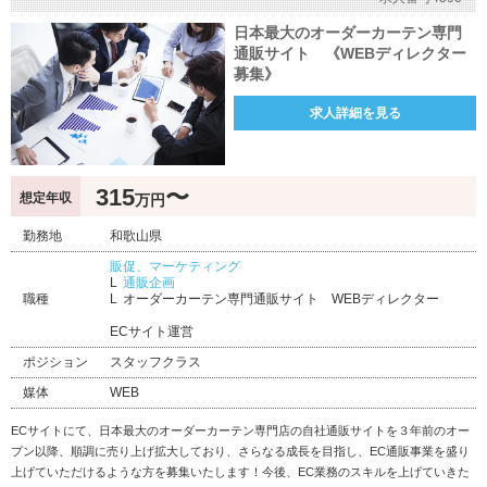
日本最大のオーダーカーテン専門
通販サイト 《WEBディレクター
募集》
求人詳細を見る
315
〜
想定年収
万円
勤務地
和歌山県
販促、マーケティング
通販企画
職種
オーダーカーテン専門通販サイト WEBディレクター
ECサイト運営
ポジション
スタッフクラス
媒体
WEB
ECサイトにて、日本最大のオーダーカーテン専門店の自社通販サイトを３年前のオー
プン以降、順調に売り上げ拡大しており、さらなる成長を目指し、EC通販事業を盛り
上げていただけるような方を募集いたします！今後、EC業務のスキルを上げていきた