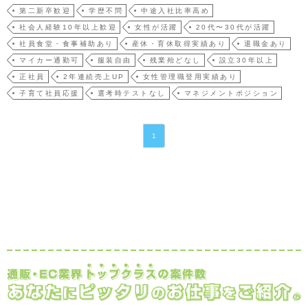
い方、興味がある方、カーテンやインテリアにご興味が高い方まずは、応募ご希望お
第二新卒歓迎
学歴不問
中途入社比率高め
待ちしております。■具体的な業務内容・WEBディレクターとして、サイトのページ企
社会人経験10年以上歓迎
女性が活躍
20代〜30代が活躍
画・設計・…
社員食堂・食事補助あり
産休・育休取得実績あり
退職金あり
マイカー通勤可
服装自由
残業殆どなし
設立30年以上
正社員
2年連続売上UP
女性管理職登用実績あり
子育て社員応援
選考時テストなし
マネジメントポジション
1