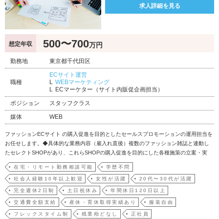
求人詳細を見る
500〜700
想定年収
万円
勤務地
東京都千代田区
ECサイト運営
職種
WEBマーケティング
ECマーケター（サイト内販促企画担当）
ポジション
スタッフクラス
媒体
WEB
ファッションECサイト の購入促進を目的としたセールスプロモーションの運用担当を
お任せします。◆具体的な業務内容（雇入れ直後）複数のファッション雑誌と連動し
たセレクトSHOPがあり、これらSHOPの購入促進を目的にした各種施策の立案・実
行、分析、レポート作成、改善提案までを中心に携わっていただきます。雑誌連動の
在宅・リモート勤務相談可能
学歴不問
メディアサイトと連携しながら、各SHOPの集客戦略・顧客戦略といった上流工程にも
社会人経験10年以上歓迎
女性が活躍
20代〜30代が活躍
関わりな…
完全週休2日制
土日祝休み
年間休日120日以上
交通費全額支給
産休・育休取得実績あり
服装自由
フレックスタイム制
残業殆どなし
正社員