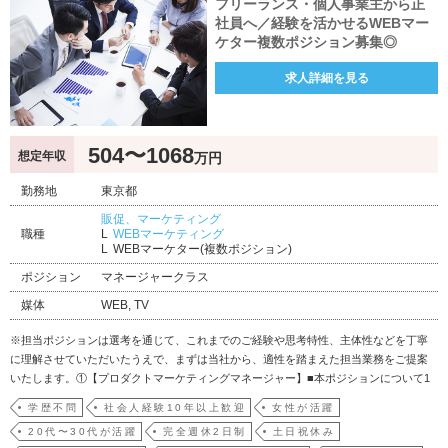
フリーランス・個人事業主から正
社員へ／経験を活かせるWEBマー
ケター複数ポジション募集◎
求人詳細を見る
504〜1068
想定年収
万円
勤務地
東京都
販促、マーケティング
職種
WEBマーケティング
WEBマーケター(複数ポジション)
ポジション
マネージャークラス
媒体
WEB, TV
※担当ポジションは選考を通じて、これまでのご経験や思考特性、主体性などを丁寧
に理解させていただいたうえで、まずは当社から、適性を踏まえた担当業務をご提案
いたします。①【プロダクトマーケティングマネージャー】■本ポジションについて1
商品ごとの事業責任者として、売上・利益の最大化をミッションに担っていただきま
学歴不問
社会人経験10年以上歓迎
女性が活躍
す。定例業務はほとんどなく、「今、売上と利益を伸ばすために何をすべきか」を自
20代〜30代が活躍
完全週休2日制
土日祝休み
ら考え、実行し続け…