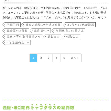
お任せするのは、開発プロジェクトの管理業務。100％自社内で、下記自社サービス＆
ソリューションの要件定義・企画・設計など上流工程から携われます。お客様の要望
を聞き、お客様ごとにどんなシステムを、どのように活用するのがベストか、そのシ
ステムをどのようにカタチにしていくかを企画・設計するポジション。お客様先に
学歴不問
社会人経験10年以上歓迎
20代〜30代が活躍
て、ヒアリング～要件定義～設計～簡単な基本設定までを手掛けます。＜当社のサー
完全週休2日制
土日祝休み
年間休日120日以上
ビス＞◆自社オリジ…
産休・育休取得実績あり
服装自由
転勤なし
2年連続売上UP
1
2
3
4
5
次へ »