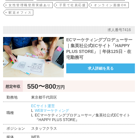
女性管理職登用実績あり
子育て社員応援
オンライン面接OK
駅近オフィス
求人番号7416
ECマーケティングプロデューサー
｜集英社公式ECサイト「HAPPY
PLUS STORE」｜年休125日・在
宅勤務可
求人詳細を見る
550〜800
想定年収
万円
勤務地
東京都千代田区
ECサイト運営
WEBマーケティング
職種
ECマーケティングプロデューサー／集英社公式ECサイト
『HAPPY PLUS STORE』
ポジション
スタッフクラス
媒体
WEB