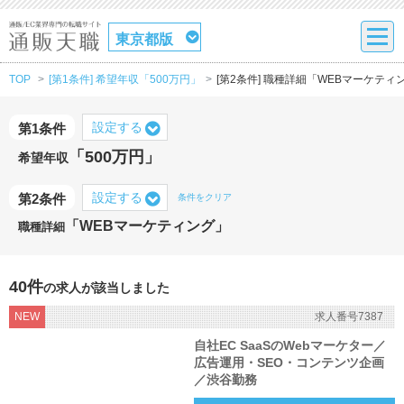
東京都版
TOP
[第1条件] 希望年収「500万円」
[第2条件] 職種詳細「WEBマーケティ
設定する
第1条件
「500万円」
希望年収
設定する
第2条件
条件をクリア
「WEBマーケティング」
職種詳細
40件
の求人が該当しました
NEW
求人番号7387
自社EC SaaSのWebマーケター／
広告運用・SEO・コンテンツ企画
／渋谷勤務