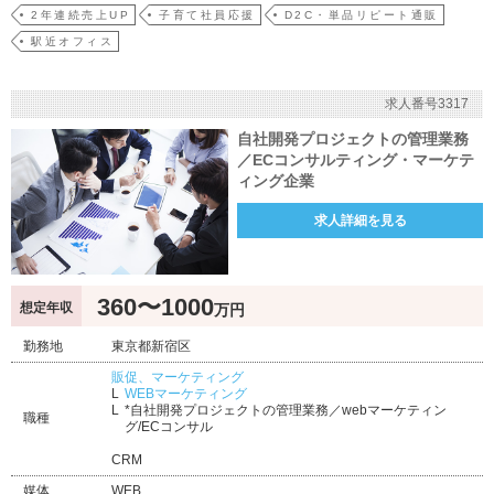
2年連続売上UP
子育て社員応援
D2C・単品リピート通販
駅近オフィス
求人番号3317
自社開発プロジェクトの管理業務
／ECコンサルティング・マーケテ
ィング企業
求人詳細を見る
360〜1000
想定年収
万円
勤務地
東京都新宿区
販促、マーケティング
WEBマーケティング
*自社開発プロジェクトの管理業務／webマーケティン
職種
グ/ECコンサル
CRM
媒体
WEB