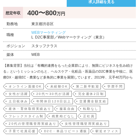
求人詳細を見る
400〜800
想定年収
万円
勤務地
東京都渋谷区
WEBマーケティング
職種
D2C事業部／Webマーケティング（東京）
ポジション
スタッフクラス
媒体
WEB
【募集背景】当社は「有機的連携をもった企業群により、無限にビジネスを生み続け
る」というミッションのもと、ヘルスケア・化粧品・医薬品のD2C事業を中核に、医
療DX・越境EC・農業など多角的に事業を展開しています。2013年、元手40万円から
創業。外部資本を一切入れずに年商80億円超まで成長し、上場企業TOP150クラスの一
オンライン面接OK
未経験OK
第二新卒歓迎
学歴不問
人当たり営業利益額を誇る少数精鋭の会社です。D2C事業の急拡大にともない、自
女性が活躍
20代〜30代が活躍
完全週休2日制
社…
土日祝休み
年間休日120日以上
交通費全額支給
産休・育休取得実績あり
服装自由
転勤なし
フレックスタイム制
残業殆どなし
正社員
20代の管理職登用実績あり
女性管理職登用実績あり
子育て社員応援
D2C・単品リピート通販
駅近オフィス