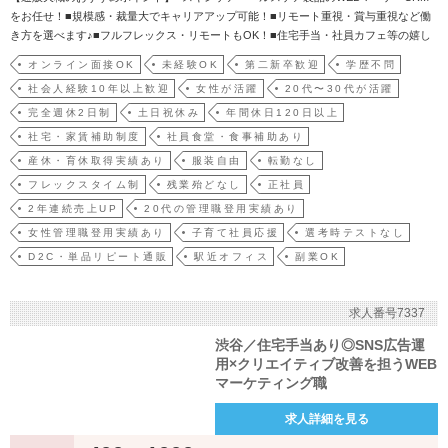
をお任せ！■規模感・裁量大でキャリアアップ可能！■リモート重視・賞与重視など働
き方を選べます♪■フルフレックス・リモートもOK！■住宅手当・社員カフェ等の嬉し
い福利厚生も充実◎＝＝＝＝＝＝＝＝＝＝＝＝＝＝＝＝＝＝＝＝＝＝＝私たちは"明日
オンライン面接OK
未経験OK
第二新卒歓迎
学歴不問
の可能性を広げる"をミッションに、世界特許技術を用いた「ビタブリッドC」を中心
社会人経験10年以上歓迎
女性が活躍
20代〜30代が活躍
に、美…
完全週休2日制
土日祝休み
年間休日120日以上
社宅・家賃補助制度
社員食堂・食事補助あり
産休・育休取得実績あり
服装自由
転勤なし
フレックスタイム制
残業殆どなし
正社員
2年連続売上UP
20代の管理職登用実績あり
女性管理職登用実績あり
子育て社員応援
選考時テストなし
D2C・単品リピート通販
駅近オフィス
副業OK
求人番号7337
渋谷／住宅手当あり◎SNS広告運
用×クリエイティブ改善を担うWEB
マーケティング職
求人詳細を見る