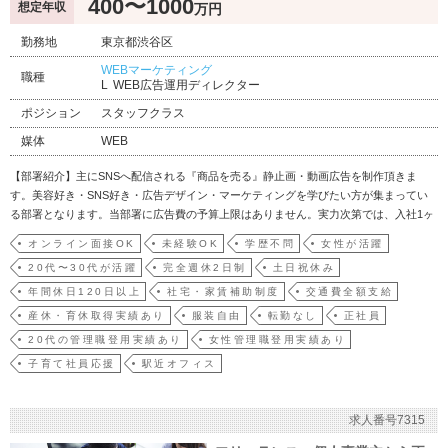
400〜1000
想定年収
万円
勤務地
東京都渋谷区
WEBマーケティング
職種
WEB広告運用ディレクター
ポジション
スタッフクラス
媒体
WEB
【部署紹介】主にSNSへ配信される『商品を売る』静止画・動画広告を制作頂きま
す。美容好き・SNS好き・広告デザイン・マーケティングを学びたい方が集まってい
る部署となります。当部署に広告費の予算上限はありません。実力次第では、入社1ヶ
月目でご自身の制作物を月間1億円以上の広告費で出稿する事も可能です。【業務内
オンライン面接OK
未経験OK
学歴不問
女性が活躍
容】・WEB広告運用（Google、ByteDance、Meta、LAP、X、SmartNe…
20代〜30代が活躍
完全週休2日制
土日祝休み
年間休日120日以上
社宅・家賃補助制度
交通費全額支給
産休・育休取得実績あり
服装自由
転勤なし
正社員
20代の管理職登用実績あり
女性管理職登用実績あり
子育て社員応援
駅近オフィス
求人番号7315