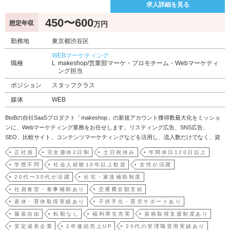
求人詳細を見る
450〜600
想定年収
万円
勤務地
東京都渋谷区
WEBマーケティング
職種
makeshop/営業部マーケ・プロモチーム・Webマーケティ
ング担当
ポジション
スタッフクラス
媒体
WEB
BtoBの自社SaaSプロダクト「makeshop」の新規アカウント獲得数最大化をミッショ
ンに、Webマーケティング業務をお任せします。リスティング広告、SNS広告、
SEO、比較サイト、コンテンツマーケティングなどを活用し、流入数だけでなく、資
料請求・問い合わせ・アカウント開設などのKPI改善に取り組んでいただきます。まず
正社員
完全週休2日制
土日祝休み
年間休日120日以上
は既存施策の運用・改善からスタートし、慣れてきたタイミングで、食品・ギフト・
学歴不問
社会人経験10年以上歓迎
女性が活躍
…
20代〜30代が活躍
社宅・家賃補助制度
社員食堂・食事補助あり
交通費全額支給
産休・育休取得実績あり
子供手当・育児サポートあり
服装自由
転勤なし
福利厚生充実
資格取得支援制度あり
安定成長企業
2年連続売上UP
20代の管理職登用実績あり