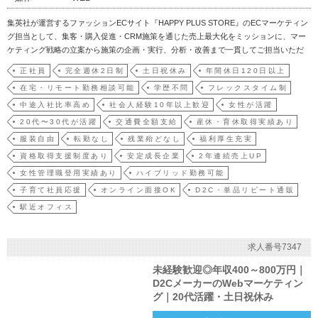
集英社が運営するファッションECサイト『HAPPY PLUS STORE』のECマーケティン
グ担当として、集客・購入促進・CRM施策を通じた売上最大化をミッションに、マー
ケティング戦略の立案から施策の企画・実行、分析・改善まで一貫してご担当いただ
きます。ファッション雑誌「eclat」「LEE」などと連動したセレクトショップやコンテ
正社員
完全週休2日制
土日祝休み
年間休日120日以上
ンツを活用し、MD・CRM・編集部など社内の各チームと連携しながら、…
在宅・リモート勤務相談可能
学歴不問
フレックスタイム制
中途入社比率高め
社会人経験10年以上歓迎
女性が活躍
20代〜30代が活躍
交通費全額支給
産休・育休取得実績あり
服装自由
転勤なし
残業殆どなし
福利厚生充実
資格取得支援制度あり
安定成長企業
2年連続売上UP
女性管理職登用実績あり
ハイブリッド勤務可能
子育て社員応援
オンライン面接OK
D2C・単品リピート通販
駅近オフィス
求人番号7347
未経験歓迎◎年収400～800万円｜
D2CメーカーのWebマーケティン
グ｜20代活躍・土日祝休み