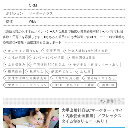
CRM
ポジション
リーダークラス
媒体
WEB
【通販天職のおすすめポイント】■大きな裁量で幅広い業務経験可能！■パパママ社員
多数！子育てを応援します！■もちろん若手の方も大歓迎です♪■リモート・時短勤務も
応相談◎■書類・面接対策も全面サポート！＝＝＝＝＝＝＝＝＝＝＝＝＝＝＝＝＝＝＝
＝＝＝＝【業務内容】具体的な業務は、以下の中から、スキルやご希望に合わせて柔
オンライン面接OK
学歴不問
社会人経験10年以上歓迎
軟に調整します。【①広告クリエイティブ制作の進行・管理（バナー／動画／LP／記
女性が活躍
20代〜30代が活躍
完全週休2日制
事LP／メ…
土日祝休み
年間休日120日以上
子供手当・育児サポートあり
服装自由
転勤なし
残業殆どなし
正社員
女性管理職登用実績あり
子育て社員応援
選考時テストなし
マネジメントポジション
D2C・単品リピート通販
副業OK
求人番号6059
大手出版社◎ECマーケター（サイ
ト内販促企画担当）／フレックス
タイム制&リモートあり！