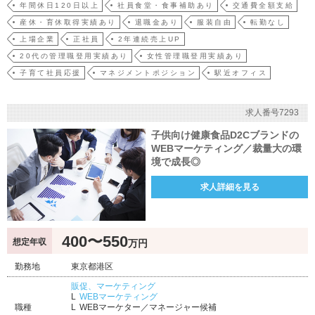
年間休日120日以上
社員食堂・食事補助あり
交通費全額支給
産休・育休取得実績あり
退職金あり
服装自由
転勤なし
上場企業
正社員
2年連続売上UP
20代の管理職登用実績あり
女性管理職登用実績あり
子育て社員応援
マネジメントポジション
駅近オフィス
求人番号7293
子供向け健康食品D2Cブランドの
WEBマーケティング／裁量大の環
境で成長◎
求人詳細を見る
400〜550
想定年収
万円
勤務地
東京都港区
販促、マーケティング
WEBマーケティング
職種
WEBマーケター／マネージャー候補