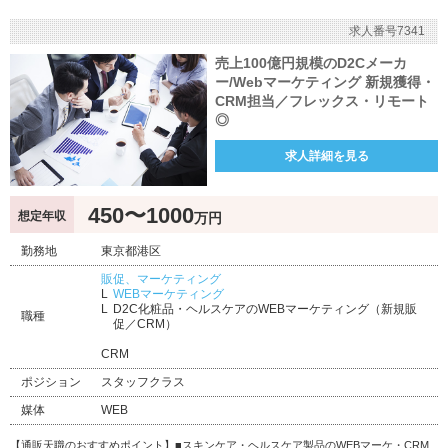
求人番号7341
売上100億円規模のD2Cメーカ
ー/Webマーケティング 新規獲得・
CRM担当／フレックス・リモート
◎
求人詳細を見る
450〜1000
想定年収
万円
勤務地
東京都港区
販促、マーケティング
WEBマーケティング
D2C化粧品・ヘルスケアのWEBマーケティング（新規販
職種
促／CRM）
CRM
ポジション
スタッフクラス
媒体
WEB
【通販天職のおすすめポイント】■スキンケア・ヘルスケア製品のWEBマーケ・CRM