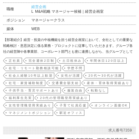
経営企画
職種
M&A戦略 マネージャー候補｜経営企画室
ポジション
マネージャークラス
媒体
WEB
【部署紹介】経営・投資の中核機能を担う経営企画室において、全社としての重要な
戦略検討・意思決定に係る業務・プロジェクトに従事していただきます。グループ各
社の経営陣や各事業部、コーポレート部門とも密に連携しながら、当グループとして
の企業価値向上と事業成長の実現を推進するポジションです。 【募集背景】今後の成
正社員
完全週休2日制
土日祝休み
年間休日120日以上
長戦略の柱の一つとして連続的なM&Aの実行を掲げており、その成長戦略の実現を担
在宅・リモート勤務相談可能
学歴不問
い、M&Aのソー…
社会人経験10年以上歓迎
女性が活躍
20代〜30代が活躍
社宅・家賃補助制度
交通費全額支給
産休・育休取得実績あり
子供手当・育児サポートあり
服装自由
転勤なし
福利厚生充実
20代の管理職登用実績あり
女性管理職登用実績あり
子育て社員応援
オンライン面接OK
マネジメントポジション
駅近オフィス
求人番号7359