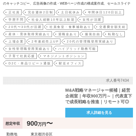
のキャッチコピー、広告画像の作成・WEBページ作成の構成案作成、セールスライテ
ィング、コンテンツ作成・配信後の結果分析と改善案の検討・商品特徴、競合、ター
正社員
完全週休2日制
土日祝休み
年間休日120日以上
ゲットの調査(自社商品だけではなく、市場を知るための他社商品の使用や、インター
学歴不問
社会人経験10年以上歓迎
女性が活躍
ネット・SNS…
20代〜30代が活躍
社員食堂・食事補助あり
交通費全額支給
産休・育休取得実績あり
退職金あり
服装自由
転勤なし
上場企業
2年連続売上UP
20代の管理職登用実績あり
女性管理職登用実績あり
ハイブリッド勤務可能
子育て社員応援
マネジメントポジション
D2C・単品リピート通販
駅近オフィス
求人番号7434
M&A戦略マネージャー候補｜経営
企画室｜年収900万円～｜代表直下
で成長戦略を推進｜リモート可◎
求人詳細を見る
900
〜
想定年収
万円
勤務地
東京都渋谷区