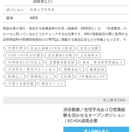
経験者など)
ポジション
スタッフクラス
媒体
WEB
製薬企業が発行・発信する各種資材や広告（紙媒体・WEB含む）が、『作成要領』の
ルールに則っているかどうかチェックするお仕事です。MRが情報提供の際に使用する
説明用資料や医療関係者向けの専門誌に掲載する製品広告などが対象となります。※
製品情報概要／専門誌掲載広告／製品説明用資料／HP掲載資料／ 患者向け資材／学会
学歴不問
社会人経験10年以上歓迎
女性が活躍
記録集／文献別刷 など■作成要領とは？■日本製薬協が定める「医療用医薬品製品情
20代〜30代が活躍
完全週休2日制
土日祝休み
報概要等に…
年間休日120日以上
交通費全額支給
産休・育休取得実績あり
子供手当・育児サポートあり
退職金あり
服装自由
転勤なし
残業殆どなし
正社員
2年連続売上UP
子育て社員応援
駅近オフィス
求人番号7340
渋谷勤務／住宅手当あり◎営業経
験を活かせるオープンポジション
｜EC×DX成長企業
求人詳細を見る