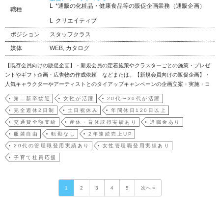
*通販の化粧品・健康食品等の販促企画業務（通販企画）
職種
クリエイティブ
ポジション
スタッフクラス
媒体
WEB, カタログ
【既存会員向けの販促企画】・新規会員の定着施策やクラスターごとの施策・プレゼ
ントやギフト企画・広告物の作成依頼 などまたは、【新規会員向けの販促企画】・
人気キャラクターやアーティストとのタイアップキャンペーンの企画立案・実施・コ
ラボ商品の開発 など
第二新卒歓迎
女性が活躍
20代〜30代が活躍
完全週休2日制
土日祝休み
年間休日120日以上
交通費全額支給
産休・育休取得実績あり
退職金あり
服装自由
転勤なし
2年連続売上UP
20代の管理職登用実績あり
女性管理職登用実績あり
子育て社員応援
1
2
3
4
5
次へ »