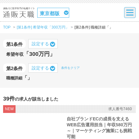
東京都版
TOP
[第1条件] 希望年収「300万円」
[第2条件] 職種詳細「」
設定する
第1条件
「300万円」
希望年収
設定する
第2条件
条件をクリア
「」
職種詳細
39件
の求人が該当しました
NEW
求人番号7460
自社ブランドECの成長を支える
WEB広告運用担当｜年収580万円
～｜マーケティング施策にも挑戦
可能