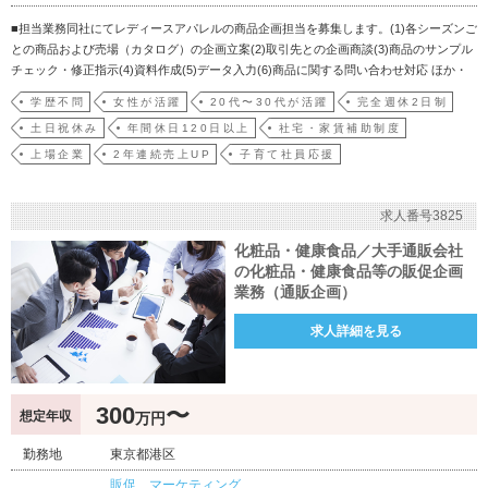
■担当業務同社にてレディースアパレルの商品企画担当を募集します。(1)各シーズンご
との商品および売場（カタログ）の企画立案(2)取引先との企画商談(3)商品のサンプル
チェック・修正指示(4)資料作成(5)データ入力(6)商品に関する問い合わせ対応 ほか・
型数…年6シーズン構成で、1シーズン20型前後
学歴不問
女性が活躍
20代〜30代が活躍
完全週休2日制
土日祝休み
年間休日120日以上
社宅・家賃補助制度
上場企業
2年連続売上UP
子育て社員応援
求人番号3825
化粧品・健康食品／大手通販会社
の化粧品・健康食品等の販促企画
業務（通販企画）
求人詳細を見る
300
〜
想定年収
万円
勤務地
東京都港区
販促、マーケティング