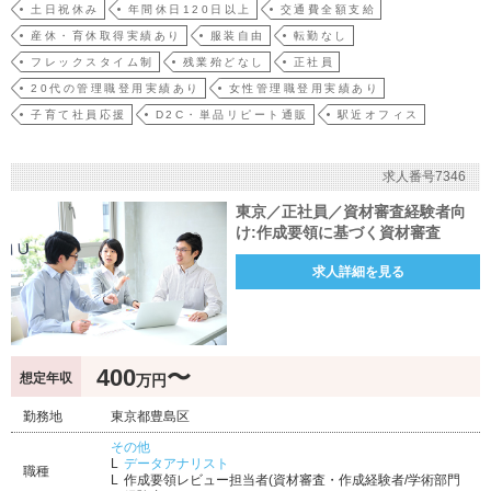
土日祝休み
年間休日120日以上
交通費全額支給
産休・育休取得実績あり
服装自由
転勤なし
フレックスタイム制
残業殆どなし
正社員
20代の管理職登用実績あり
女性管理職登用実績あり
子育て社員応援
D2C・単品リピート通販
駅近オフィス
求人番号7346
東京／正社員／資材審査経験者向
け:作成要領に基づく資材審査
求人詳細を見る
400
〜
想定年収
万円
勤務地
東京都豊島区
その他
データアナリスト
職種
作成要領レビュー担当者(資材審査・作成経験者/学術部門