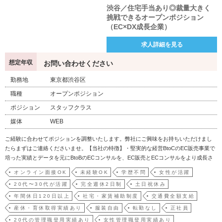
渋谷／住宅手当あり◎裁量大きく
挑戦できるオープンポジション
（EC×DX成長企業）
求人詳細を見る
想定年収
お問い合わせください
勤務地
東京都渋谷区
職種
オープンポジション
ポジション
スタッフクラス
媒体
WEB
ご経験に合わせてポジションを調整いたします。弊社にご興味をお持ちいただけまし
たらまずはご連絡くださいませ。【当社の特徴】・堅実的な経営BtoCのEC販売事業で
培った実績とデータを元にBtoBのECコンサルを、EC販売とECコンサルをより成長さ
せるためのAI事業を、EC業界の人手不足を解決するための人材事業といったように、
オンライン面接OK
未経験OK
学歴不問
女性が活躍
すべての事業が一貫性を持って成り立っております。強みを活かした事業展開を続け
20代〜30代が活躍
完全週休2日制
土日祝休み
る…
年間休日120日以上
社宅・家賃補助制度
交通費全額支給
産休・育休取得実績あり
服装自由
転勤なし
正社員
20代の管理職登用実績あり
女性管理職登用実績あり