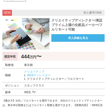
NEW
求人番号7009
クリエイティブディレクター/東証
プライム上場の化粧品メーカー/フ
ルリモート可能
求人詳細を見る
444
〜
想定年収
万円
勤務地
東京都
クリエイティブ
職種
WEBディレクター
クリエイティブディレクター／フルリモート
ポジション
スタッフクラス
媒体
WEB, TV
【働き方】出社／フルリモートを選択できます。当社のクリエイティブディレクター
は、東京本社勤務またはフルリモート勤務を選択できます。【業務内容】・WEB広告