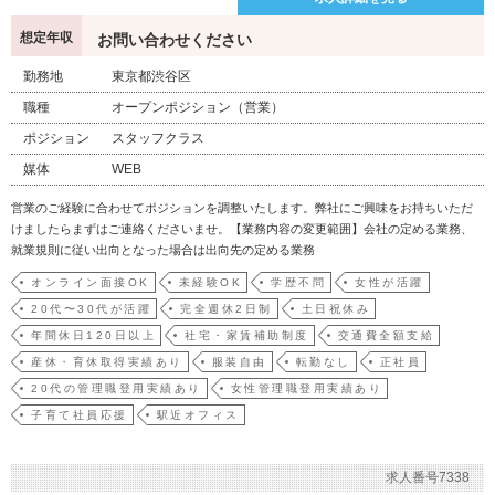
想定年収
お問い合わせください
勤務地
東京都渋谷区
職種
オープンポジション（営業）
ポジション
スタッフクラス
媒体
WEB
営業のご経験に合わせてポジションを調整いたします。弊社にご興味をお持ちいただ
けましたらまずはご連絡くださいませ。【業務内容の変更範囲】会社の定める業務、
就業規則に従い出向となった場合は出向先の定める業務
オンライン面接OK
未経験OK
学歴不問
女性が活躍
20代〜30代が活躍
完全週休2日制
土日祝休み
年間休日120日以上
社宅・家賃補助制度
交通費全額支給
産休・育休取得実績あり
服装自由
転勤なし
正社員
20代の管理職登用実績あり
女性管理職登用実績あり
子育て社員応援
駅近オフィス
求人番号7338