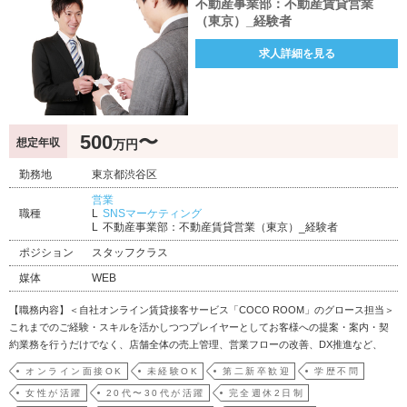
不動産事業部：不動産賃貸営業
（東京）_経験者
求人詳細を見る
500
〜
想定年収
万円
勤務地
東京都渋谷区
営業
職種
SNSマーケティング
不動産事業部：不動産賃貸営業（東京）_経験者
ポジション
スタッフクラス
媒体
WEB
【職務内容】＜自社オンライン賃貸接客サービス「COCO ROOM」のグロース担当＞
これまでのご経験・スキルを活かしつつプレイヤーとしてお客様への提案・案内・契
約業務を行うだけでなく、店舗全体の売上管理、営業フローの改善、DX推進など、
「売れる仕組み」をつくることでサービス全体をグロースさせていく役割をお任せし
オンライン面接OK
未経験OK
第二新卒歓迎
学歴不問
ます。▼反響100％の完全分業制で成約に特化した営業・お客様からの問い合わせ対応
女性が活躍
20代〜30代が活躍
完全週休2日制
およびニー…