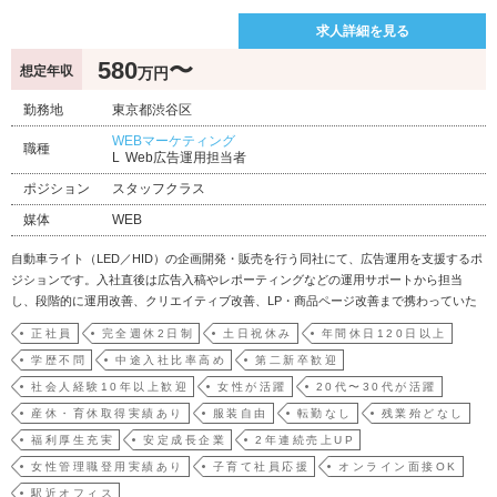
求人詳細を見る
580
〜
想定年収
万円
勤務地
東京都渋谷区
WEBマーケティング
職種
Web広告運用担当者
ポジション
スタッフクラス
媒体
WEB
自動車ライト（LED／HID）の企画開発・販売を行う同社にて、広告運用を支援するポ
ジションです。入社直後は広告入稿やレポーティングなどの運用サポートから担当
し、段階的に運用改善、クリエイティブ改善、LP・商品ページ改善まで携わっていた
だきます。主な業務内容は以下の通りです。・ Google／Meta／X等の広告戦略設計・
正社員
完全週休2日制
土日祝休み
年間休日120日以上
予算配分・入札管理・ターゲティング設計・ クリエイティブ起点での施策立案と制
学歴不問
中途入社比率高め
第二新卒歓迎
作…
社会人経験10年以上歓迎
女性が活躍
20代〜30代が活躍
産休・育休取得実績あり
服装自由
転勤なし
残業殆どなし
福利厚生充実
安定成長企業
2年連続売上UP
女性管理職登用実績あり
子育て社員応援
オンライン面接OK
駅近オフィス