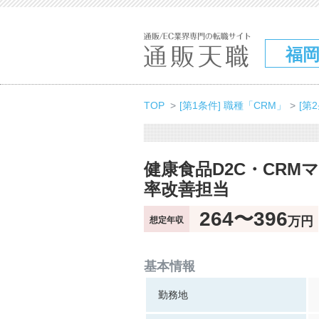
福
TOP
[第1条件] 職種「CRM」
[第
健康食品D2C・CR
率改善担当
264〜396
万円
想定年収
基本情報
勤務地