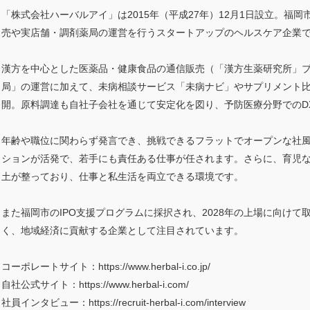
「株式会社ハーバルアイ」は2015年（平成27年）12月1日設立。福
売や実店舗・調剤薬局の運営を行うスタートアップのヘルスケア企業
漢方を中心とした医薬品・健康食品の通信販売（「漢方生薬研究所」
局」の運営に加えて、未病相談サービス「未病ナビ」やサプリメント比
開。原料調達も自社子会社を通じて安定化を図り、予防医療分野でのD
年齢や職位に関わらず発言でき、挑戦できるフラットでオープンな社
ションが活発で、若手にも責任ある仕事が任されます。さらに、育児
土が整っており、仕事と私生活を両立できる環境です。
また福岡市のIPO支援プログラムに採択され、2028年の上場に向け
く、地域経済に貢献する企業として注目されています。
コーポレートサイト：https://www.herbal-i.co.jp/
自社公式サイト：https://www.herbal-i.com/
社員インタビュー：https://recruit-herbal-i.com/interview