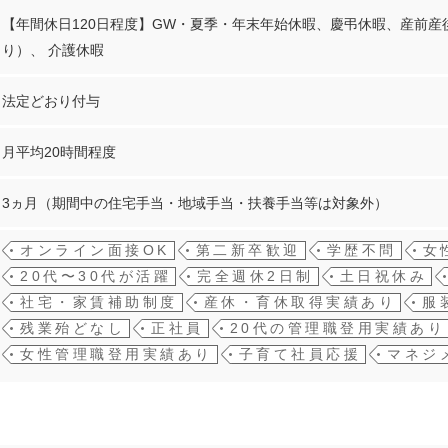
【年間休日120日程度】GW・夏季・年末年始休暇、慶弔休暇、産前
り）、 介護休暇
法定どおり付与
月平均20時間程度
3ヵ月（期間中の住宅手当・地域手当・扶養手当等は対象外）
オンライン面接OK
第二新卒歓迎
学歴不問
女
20代〜30代が活躍
完全週休2日制
土日祝休み
社宅・家賃補助制度
産休・育休取得実績あり
服
残業殆どなし
正社員
20代の管理職登用実績あり
女性管理職登用実績あり
子育て社員応援
マネジ