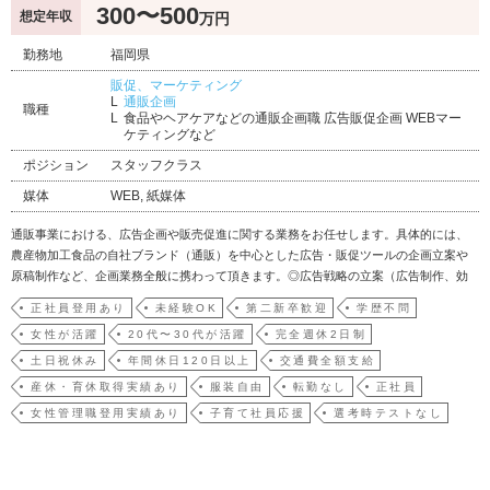
300〜500
想定年収
万円
勤務地
福岡県
販促、マーケティング
通販企画
職種
食品やヘアケアなどの通販企画職 広告販促企画 WEBマー
ケティングなど
ポジション
スタッフクラス
媒体
WEB, 紙媒体
通販事業における、広告企画や販売促進に関する業務をお任せします。具体的には、
農産物加工食品の自社ブランド（通販）を中心とした広告・販促ツールの企画立案や
原稿制作など、企画業務全般に携わって頂きます。◎広告戦略の立案（広告制作、効
果検証、数字分析）◎販売企画の立案（会員様向けのキャンペーン企画、ＤＭ制作）
正社員登用あり
未経験OK
第二新卒歓迎
学歴不問
◎当社商品の各種ツール作成（商品パンフレット、会員ページの制作）◎会員向けメ
女性が活躍
20代〜30代が活躍
完全週休2日制
ールマガジン作成◎新…
土日祝休み
年間休日120日以上
交通費全額支給
産休・育休取得実績あり
服装自由
転勤なし
正社員
女性管理職登用実績あり
子育て社員応援
選考時テストなし