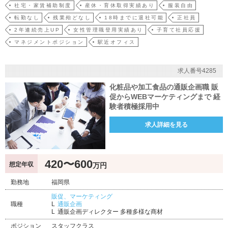
社宅・家賃補助制度
産休・育休取得実績あり
服装自由
転勤なし
残業殆どなし
18時までに退社可能
正社員
2年連続売上UP
女性管理職登用実績あり
子育て社員応援
マネジメントポジション
駅近オフィス
求人番号4285
化粧品や加工食品の通販企画職 販
促からWEBマーケティングまで 経
験者積極採用中
求人詳細を見る
420〜600
想定年収
万円
勤務地
福岡県
販促、マーケティング
職種
通販企画
通販企画ディレクター 多種多様な商材
ポジション
スタッフクラス