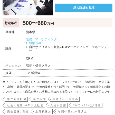
求人詳細を見る
500〜680
想定年収
万円
勤務地
熊本県
販促、マーケティング
通販企画
自社サプリメント販促CRMマーケティング マネージャ
職種
ー
CRM
ポジション
課長・係長クラス
媒体
TV, 紙媒体
サプリメントを主軸とした自社商品のプロモーションについて、市場調査・企画立案
から販促～効果検証まで、一連の業務を行う部門です。管理職として組織強化をお願
いいたします。＜商品企画＞お客様に喜ばれる商品づくりをモットーに包括的なブラ
ンド戦略を策定・実行し、研究開発部門と連携しながらブランド力強化を図ります。
第二新卒歓迎
学歴不問
中途入社比率高め
＜プロモーション戦略立案＞TVやチラシ、Webを利用した新規顧客獲得に向けた企画
社会人経験10年以上歓迎
女性が活躍
20代〜30代が活躍
立案を行い、制作…
完全週休2日制
土日祝休み
年間休日120日以上