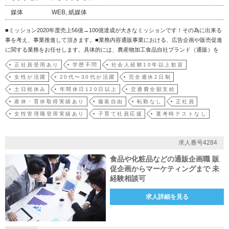
媒体
WEB, 紙媒体
■ミッション2020年度売上56億→100億達成が大きなミッションです！その為に出来る
事を考え、事業推進して頂きます。■業務内容通販事業における、広告企画や販売促進
に関する業務をお任せします。具体的には、農産物加工食品自社ブランド（通販）を
中心とした広告・販促ツールの企画立案や原稿制作など、企画業務全般に携わって頂
正社員登用あり
学歴不問
社会人経験10年以上歓迎
きます。◎広告戦略の立案（広告制作、効果検証、数字分析）◎販売企画の立案（会
女性が活躍
20代〜30代が活躍
完全週休2日制
員様向け…
土日祝休み
年間休日120日以上
交通費全額支給
産休・育休取得実績あり
服装自由
転勤なし
正社員
女性管理職登用実績あり
子育て社員応援
選考時テストなし
求人番号4284
食品や化粧品などの通販企画職 販
促企画からマーケティングまで 未
経験相談可
求人詳細を見る