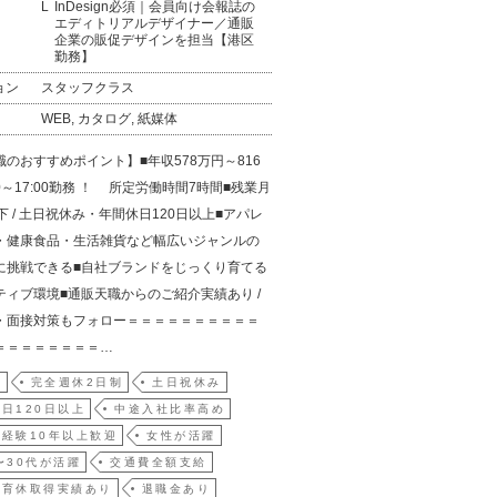
InDesign必須｜会員向け会報誌の
エディトリアルデザイナー／通販
企業の販促デザインを担当【港区
勤務】
ョン
スタッフクラス
WEB, カタログ, 紙媒体
のおすすめポイント】■年収578万円～816
00～17:00勤務 ！ 所定労働時間7時間■残業月
下 / 土日祝休み・年間休日120日以上■アパレ
・健康食品・生活雑貨など幅広いジャンルの
に挑戦できる■自社ブランドをじっくり育てる
ティブ環境■通販天職からのご紹介実績あり /
・面接対策もフォロー＝＝＝＝＝＝＝＝＝＝
＝＝＝＝＝＝＝＝…
員
完全週休2日制
土日祝休み
日120日以上
中途入社比率高め
経験10年以上歓迎
女性が活躍
〜30代が活躍
交通費全額支給
・育休取得実績あり
退職金あり