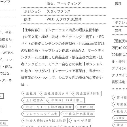
ター／フ
販促、マーケティング
職種
ポジション
スタッフクラス
媒体
WEB, カタログ, 紙媒体
ポジシ
【仕事内容】・インナーウェア商品の通販誌面制作
媒体
す。当社
（企画立案・構成・取材・ライティング・責了）・EC
勤務また
【通販天職
サイトの販促コンテンツの企画制作・Instagram等SNS
内容】・
万円■9:
の投稿企画・キャプション作成・商品MD、マーケティ
・WEBペ
20時間以
ングチームと連携した商品企画・販促企画の立案・読
グ、コン
ル・美容
者インタビュー、モニター会などの実施【ポジション
討・商品
デザイン
の魅力・やりがい】インナーウェア事業は、当社の中
ではな
クリエイ
核事業のひとつとして、シニア女性の身体的な変化や
ンターネ
書類添削
日…
＝＝＝＝
正社員
正社員登用あり
完全週休2日制
み
正社
土日祝休み
年間休日120日以上
年間休
在宅・リモート勤務相談可能
学歴不問
躍
社会人
フレックスタイム制
中途入社比率高め
20代
社会人経験10年以上歓迎
女性が活躍
支給
産休