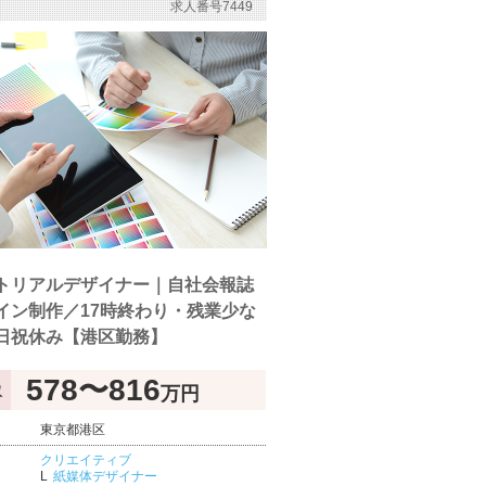
求人番号7449
トリアルデザイナー｜自社会報誌
イン制作／17時終わり・残業少な
日祝休み【港区勤務】
578〜816
万円
収
東京都港区
クリエイティブ
紙媒体デザイナー