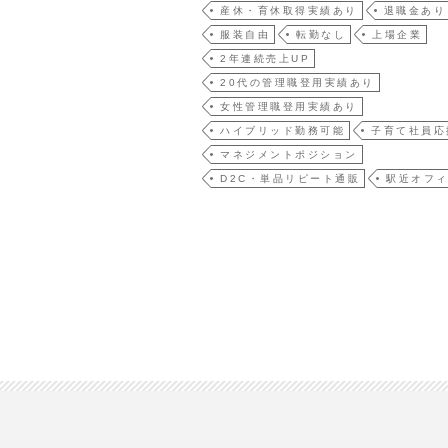
産休・育休取得実績あり
退職金あり
服装自由
転勤なし
上場企業
2年連続売上UP
20代の管理職登用実績あり
女性管理職登用実績あり
ハイブリッド勤務可能
子育て社員応
マネジメントポジション
D2C・単品リピート通販
駅近オフ