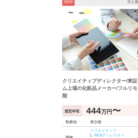
NEW
求人番
クリエイティブディレクター/東証
ム上場の化粧品メーカー/フルリモ
能
444
〜
万円
想定年収
勤務地
東京都
クリエイティブ
WEBディレクター
職種