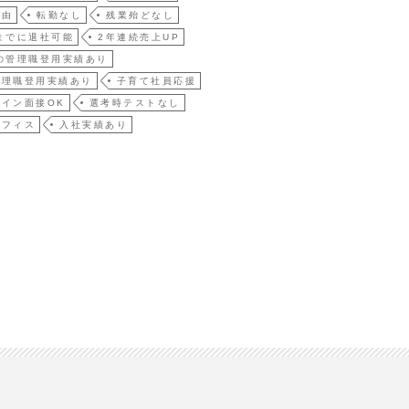
自由
転勤なし
残業殆どなし
までに退社可能
2年連続売上UP
の管理職登用実績あり
管理職登用実績あり
子育て社員応援
イン面接OK
選考時テストなし
オフィス
入社実績あり