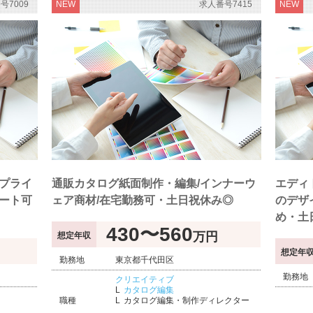
号7009
NEW
求人番号7415
NEW
プライ
通販カタログ紙面制作・編集/インナーウ
エディ
ート可
ェア商材/在宅勤務可・土日祝休み◎
のデザ
め・土
430〜560
万円
想定年収
想定年
勤務地
東京都千代田区
勤務地
クリエイティブ
カタログ編集
職種
カタログ編集・制作ディレクター