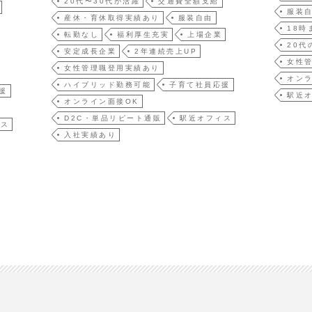
20代〜30代が活躍
交通費全額支給
服装
産休・育休取得実績あり
服装自由
18時
転勤なし
福利厚生充実
上場企業
20代
安定成長企業
2年連続売上UP
女性
女性管理職登用実績あり
オンラ
ハイブリッド勤務可能
子育て社員応援
援
駅近
オンライン面接OK
D2C・単品リピート通販
駅近オフィス
ィス
入社実績あり