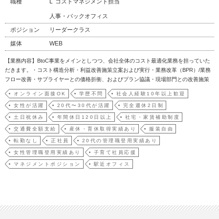
職種
コストマネジメント担当
人事・バックオフィス
ポジション
リーダークラス
媒体
WEB
【業務内容】BtoC事業をメインとしつつ、会社全体のコスト最適化業務を担っていた
だきます。・コスト構造分析・利益改善施策立案および実行・業務改革（BPR）/業務
フロー改善・サプライヤーとの価格折衝、およびプラン協議・現場部門との改善施策
推進【このポジションの魅力】・経営直結のダイナミックなインパクト単なる経費削
オンライン面接OK
学歴不問
社会人経験10年以上歓迎
減ではなく、全社の利益最大化を担います。自身の施策がダイレクトにPL（損益）改
女性が活躍
20代〜30代が活躍
完全週休2日制
善に繋がり…
土日祝休み
年間休日120日以上
社宅・家賃補助制度
交通費全額支給
産休・育休取得実績あり
服装自由
転勤なし
正社員
20代の管理職登用実績あり
女性管理職登用実績あり
子育て社員応援
マネジメントポジション
駅近オフィス