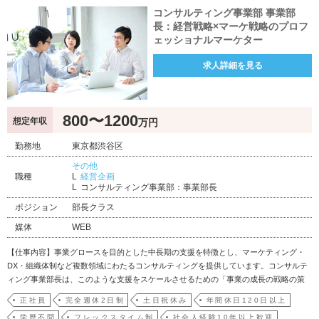
コンサルティング事業部 事業部
長：経営戦略×マーケ戦略のプロフ
ェッショナルマーケター
求人詳細を見る
800〜1200
想定年収
万円
勤務地
東京都渋谷区
その他
職種
経営企画
コンサルティング事業部：事業部長
ポジション
部長クラス
媒体
WEB
【仕事内容】事業グロースを目的とした中長期の支援を特徴とし、マーケティング・
DX・組織体制など複数領域にわたるコンサルティングを提供しています。コンサルテ
ィング事業部長は、このような支援をスケールさせるための「事業の成長の戦略の策
定と実行」と「チーム組成・マネジメント」の両面を担っていただきます。▍具体的
正社員
完全週休2日制
土日祝休み
年間休日120日以上
な業務■ 事業戦略の立案と実行：売上目標・粗利目標の設計、収益構造の改善、新規支
学歴不問
フレックスタイム制
社会人経験10年以上歓迎