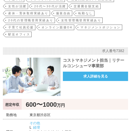
援領域の開拓な…
女性が活躍
20代〜30代が活躍
交通費全額支給
産休・育休取得実績あり
服装自由
転勤なし
20代の管理職登用実績あり
女性管理職登用実績あり
子育て社員応援
オンライン面接OK
マネジメントポジション
駅近オフィス
求人番号7382
コストマネジメント担当｜リテー
ルコンシューマ事業部
求人詳細を見る
600〜1000
想定年収
万円
勤務地
東京都渋谷区
その他
経理