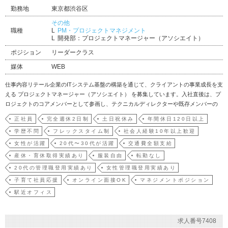
勤務地
東京都渋谷区
その他
職種
PM・プロジェクトマネジメント
開発部：プロジェクトマネージャー（アソシエイト）
ポジション
リーダークラス
媒体
WEB
仕事内容リテール企業のITシステム基盤の構築を通じて、クライアントの事業成長を支
える プロジェクトマネージャー（アソシエイト） を募集しています。入社直後は、プ
ロジェクトのコアメンバーとして参画し、テクニカルディレクターや既存メンバーの
進めるプロジェクトの中で、要件定義のサポートや進行管理の実務に慣れていただく
正社員
完全週休2日制
土日祝休み
年間休日120日以上
ことからスタートします。経験を積みながら、将来的には経営課題をシステムの仕様
学歴不問
フレックスタイム制
社会人経験10年以上歓迎
へと落とし込…
女性が活躍
20代〜30代が活躍
交通費全額支給
産休・育休取得実績あり
服装自由
転勤なし
20代の管理職登用実績あり
女性管理職登用実績あり
子育て社員応援
オンライン面接OK
マネジメントポジション
駅近オフィス
求人番号7408