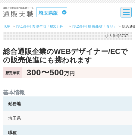
埼玉県版
TOP
[第1条件] 希望年収「600万円」
[第2条件] 取扱商材「食品」
総合通
求人番号3737
総合通販企業のWEBデザイナー/ECで
の販売促進にも携われます
300〜500
万円
想定年収
基本情報
勤務地
埼玉県
職種