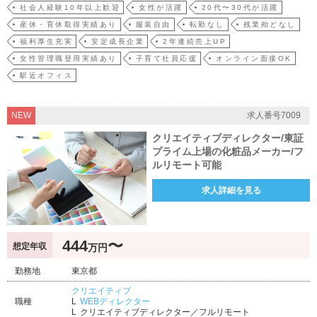
社会人経験10年以上歓迎
女性が活躍
20代〜30代が活躍
産休・育休取得実績あり
服装自由
転勤なし
残業殆どなし
福利厚生充実
安定成長企業
2年連続売上UP
女性管理職登用実績あり
子育て社員応援
オンライン面接OK
駅近オフィス
NEW
求人番号7009
クリエイティブディレクター/東証
プライム上場の化粧品メーカー/フ
ルリモート可能
求人詳細を見る
444
〜
想定年収
万円
勤務地
東京都
クリエイティブ
職種
WEBディレクター
クリエイティブディレクター／フルリモート