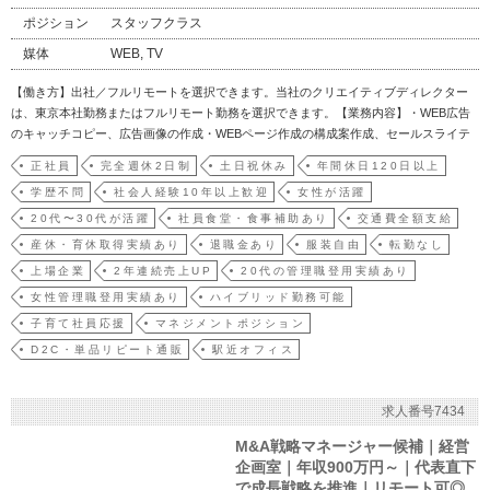
ポジション
スタッフクラス
媒体
WEB, TV
【働き方】出社／フルリモートを選択できます。当社のクリエイティブディレクター
は、東京本社勤務またはフルリモート勤務を選択できます。【業務内容】・WEB広告
のキャッチコピー、広告画像の作成・WEBページ作成の構成案作成、セールスライテ
ィング、コンテンツ作成・配信後の結果分析と改善案の検討・商品特徴、競合、ター
正社員
完全週休2日制
土日祝休み
年間休日120日以上
ゲットの調査(自社商品だけではなく、市場を知るための他社商品の使用や、インター
学歴不問
社会人経験10年以上歓迎
女性が活躍
ネット・SNS…
20代〜30代が活躍
社員食堂・食事補助あり
交通費全額支給
産休・育休取得実績あり
退職金あり
服装自由
転勤なし
上場企業
2年連続売上UP
20代の管理職登用実績あり
女性管理職登用実績あり
ハイブリッド勤務可能
子育て社員応援
マネジメントポジション
D2C・単品リピート通販
駅近オフィス
求人番号7434
M&A戦略マネージャー候補｜経営
企画室｜年収900万円～｜代表直下
で成長戦略を推進｜リモート可◎