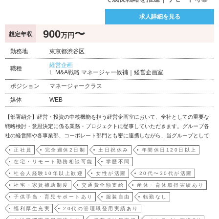
求人詳細を見る
900
〜
想定年収
万円
勤務地
東京都渋谷区
経営企画
職種
M&A戦略 マネージャー候補｜経営企画室
ポジション
マネージャークラス
媒体
WEB
【部署紹介】経営・投資の中核機能を担う経営企画室において、全社としての重要な
戦略検討・意思決定に係る業務・プロジェクトに従事していただきます。グループ各
社の経営陣や各事業部、コーポレート部門とも密に連携しながら、当グループとして
の企業価値向上と事業成長の実現を推進するポジションです。 【募集背景】今後の成
正社員
完全週休2日制
土日祝休み
年間休日120日以上
長戦略の柱の一つとして連続的なM&Aの実行を掲げており、その成長戦略の実現を担
在宅・リモート勤務相談可能
学歴不問
い、M&Aのソー…
社会人経験10年以上歓迎
女性が活躍
20代〜30代が活躍
社宅・家賃補助制度
交通費全額支給
産休・育休取得実績あり
子供手当・育児サポートあり
服装自由
転勤なし
福利厚生充実
20代の管理職登用実績あり