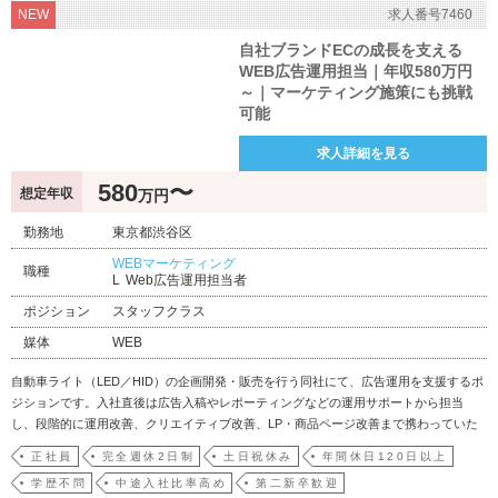
NEW
求人番号7460
自社ブランドECの成長を支える
WEB広告運用担当｜年収580万円
～｜マーケティング施策にも挑戦
可能
求人詳細を見る
580
〜
想定年収
万円
勤務地
東京都渋谷区
WEBマーケティング
職種
Web広告運用担当者
ポジション
スタッフクラス
媒体
WEB
自動車ライト（LED／HID）の企画開発・販売を行う同社にて、広告運用を支援するポ
ジションです。入社直後は広告入稿やレポーティングなどの運用サポートから担当
し、段階的に運用改善、クリエイティブ改善、LP・商品ページ改善まで携わっていた
だきます。主な業務内容は以下の通りです。・ Google／Meta／X等の広告戦略設計・
正社員
完全週休2日制
土日祝休み
年間休日120日以上
予算配分・入札管理・ターゲティング設計・ クリエイティブ起点での施策立案と制
学歴不問
中途入社比率高め
第二新卒歓迎
作…