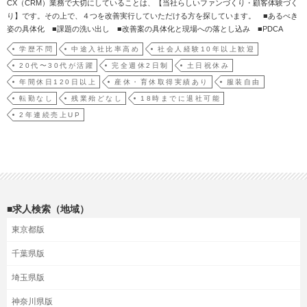
CX（CRM）業務で大切にしていることは、【当社らしいファンづくり・顧客体験づく
り】です。その上で、４つを改善実行していただける方を探しています。 ■あるべき
姿の具体化 ■課題の洗い出し ■改善案の具体化と現場への落とし込み ■PDCA
学歴不問
中途入社比率高め
社会人経験10年以上歓迎
20代〜30代が活躍
完全週休2日制
土日祝休み
年間休日120日以上
産休・育休取得実績あり
服装自由
転勤なし
残業殆どなし
18時までに退社可能
2年連続売上UP
■求人検索（地域）
東京都版
千葉県版
埼玉県版
神奈川県版