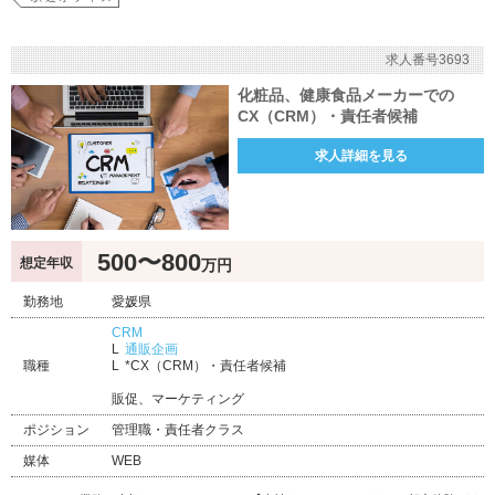
求人番号3693
化粧品、健康食品メーカーでの
CX（CRM）・責任者候補
求人詳細を見る
500〜800
想定年収
万円
勤務地
愛媛県
CRM
通販企画
職種
*CX（CRM）・責任者候補
販促、マーケティング
ポジション
管理職・責任者クラス
媒体
WEB