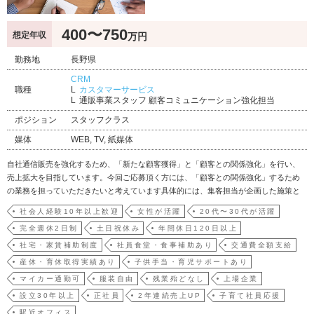
400〜750
想定年収
万円
勤務地
長野県
CRM
職種
カスタマーサービス
通販事業スタッフ 顧客コミュニケーション強化担当
ポジション
スタッフクラス
媒体
WEB, TV, 紙媒体
自社通信販売を強化するため、「新たな顧客獲得」と「顧客との関係強化」を行い、
売上拡大を目指しています。今回ご応募頂く方には、「顧客との関係強化」するため
の業務を担っていただきたいと考えています具体的には、集客担当が企画した施策と
連携して、通販を利用するお客様との効果的なコミュニケーションの設計・実施・検
社会人経験10年以上歓迎
女性が活躍
20代〜30代が活躍
証に取り組みます。たとえば、「お客様との接点を整理した、カスタマージャーニー
完全週休2日制
土日祝休み
年間休日120日以上
の設計」「コミュニケ…
社宅・家賃補助制度
社員食堂・食事補助あり
交通費全額支給
産休・育休取得実績あり
子供手当・育児サポートあり
マイカー通勤可
服装自由
残業殆どなし
上場企業
設立30年以上
正社員
2年連続売上UP
子育て社員応援
駅近オフィス