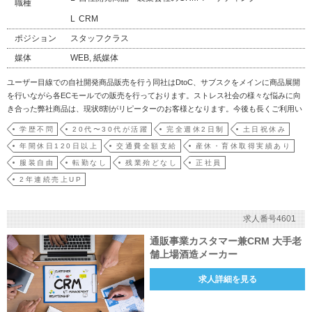
職種
CRM
ポジション
スタッフクラス
媒体
WEB, 紙媒体
ユーザー目線での自社開発商品販売を行う同社はDtoC、サブスクをメインに商品展開
を行いながら各ECモールでの販売を行っております。ストレス社会の様々な悩みに向
き合った弊社商品は、現状8割がリピーターのお客様となります。今後も長くご利用い
ただけるように、より良い施策や設計を企画し実行いただけるCRMマーケティング業
学歴不問
20代〜30代が活躍
完全週休2日制
土日祝休み
務の募集です。■具体的には：・戦略策定：LTVを最大化するための施策の企画・実
年間休日120日以上
交通費全額支給
産休・育休取得実績あり
行・販促…
服装自由
転勤なし
残業殆どなし
正社員
2年連続売上UP
求人番号4601
通販事業カスタマー兼CRM 大手老
舗上場酒造メーカー
求人詳細を見る